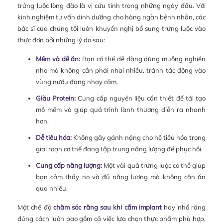
trứng luộc lòng đào là vị cứu tinh trong những ngày đầu. Với
kinh nghiệm tư vấn dinh dưỡng cho hàng ngàn bệnh nhân, các
bác sĩ của chúng tôi luôn khuyến nghị bổ sung trứng luộc vào
thực đơn bởi những lý do sau:
Mềm và dễ ăn:
Bạn có thể dễ dàng dùng muỗng nghiền
nhỏ mà không cần phải nhai nhiều, tránh tác động vào
vùng nướu đang nhạy cảm.
Giàu Protein:
Cung cấp nguyên liệu cần thiết để tái tạo
mô mềm và giúp quá trình lành thương diễn ra nhanh
hơn.
Dễ tiêu hóa:
Không gây gánh nặng cho hệ tiêu hóa trong
giai roạn cơ thể đang tập trung năng lượng để phục hồi.
Cung cấp năng lượng:
Một vài quả trứng luộc có thể giúp
bạn cảm thấy no và đủ năng lượng mà không cần ăn
quá nhiều.
Một chế độ
chăm sóc răng sau khi cắm implant
hay nhổ răng
đúng cách luôn bao gồm cả việc lựa chọn thực phẩm phù hợp,