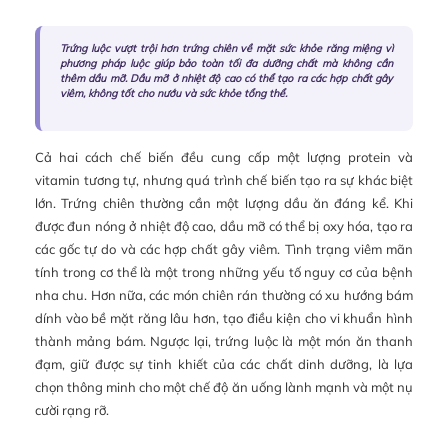
Trứng luộc vượt trội hơn trứng chiên về mặt sức khỏe răng miệng vì
phương pháp luộc giúp bảo toàn tối đa dưỡng chất mà không cần
thêm dầu mỡ. Dầu mỡ ở nhiệt độ cao có thể tạo ra các hợp chất gây
viêm, không tốt cho nướu và sức khỏe tổng thể.
Cả hai cách chế biến đều cung cấp một lượng protein và
vitamin tương tự, nhưng quá trình chế biến tạo ra sự khác biệt
lớn. Trứng chiên thường cần một lượng dầu ăn đáng kể. Khi
được đun nóng ở nhiệt độ cao, dầu mỡ có thể bị oxy hóa, tạo ra
các gốc tự do và các hợp chất gây viêm. Tình trạng viêm mãn
tính trong cơ thể là một trong những yếu tố nguy cơ của bệnh
nha chu. Hơn nữa, các món chiên rán thường có xu hướng bám
dính vào bề mặt răng lâu hơn, tạo điều kiện cho vi khuẩn hình
thành mảng bám. Ngược lại, trứng luộc là một món ăn thanh
đạm, giữ được sự tinh khiết của các chất dinh dưỡng, là lựa
chọn thông minh cho một chế độ ăn uống lành mạnh và một nụ
cười rạng rỡ.