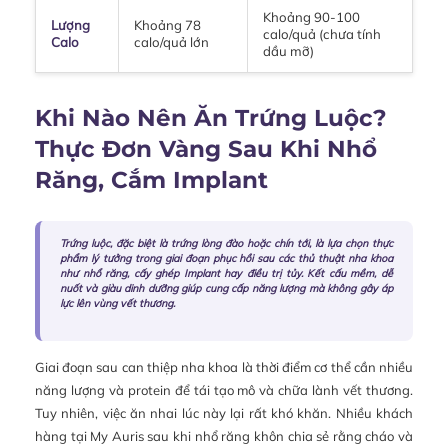
Khoảng 90-100
Lượng
Khoảng 78
calo/quả (chưa tính
Calo
calo/quả lớn
dầu mỡ)
Khi Nào Nên Ăn Trứng Luộc?
Thực Đơn Vàng Sau Khi Nhổ
Răng, Cắm Implant
Trứng luộc, đặc biệt là trứng lòng đào hoặc chín tới, là lựa chọn thực
phẩm lý tưởng trong giai đoạn phục hồi sau các thủ thuật nha khoa
như nhổ răng, cấy ghép Implant hay điều trị tủy. Kết cấu mềm, dễ
nuốt và giàu dinh dưỡng giúp cung cấp năng lượng mà không gây áp
lực lên vùng vết thương.
Giai đoạn sau can thiệp nha khoa là thời điểm cơ thể cần nhiều
năng lượng và protein để tái tạo mô và chữa lành vết thương.
Tuy nhiên, việc ăn nhai lúc này lại rất khó khăn. Nhiều khách
hàng tại My Auris sau khi nhổ răng khôn chia sẻ rằng cháo và