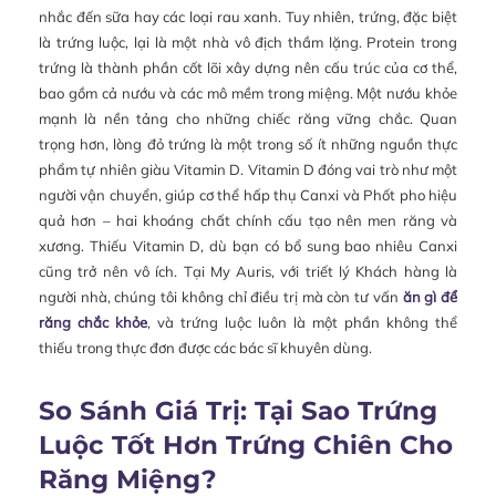
nhắc đến sữa hay các loại rau xanh. Tuy nhiên, trứng, đặc biệt
là trứng luộc, lại là một nhà vô địch thầm lặng. Protein trong
trứng là thành phần cốt lõi xây dựng nên cấu trúc của cơ thể,
bao gồm cả nướu và các mô mềm trong miệng. Một nướu khỏe
mạnh là nền tảng cho những chiếc răng vững chắc. Quan
trọng hơn, lòng đỏ trứng là một trong số ít những nguồn thực
phẩm tự nhiên giàu Vitamin D. Vitamin D đóng vai trò như một
người vận chuyển, giúp cơ thể hấp thụ Canxi và Phốt pho hiệu
quả hơn – hai khoáng chất chính cấu tạo nên men răng và
xương. Thiếu Vitamin D, dù bạn có bổ sung bao nhiêu Canxi
cũng trở nên vô ích. Tại My Auris, với triết lý Khách hàng là
người nhà, chúng tôi không chỉ điều trị mà còn tư vấn
ăn gì để
răng chắc khỏe
, và trứng luộc luôn là một phần không thể
thiếu trong thực đơn được các bác sĩ khuyên dùng.
So Sánh Giá Trị: Tại Sao Trứng
Luộc Tốt Hơn Trứng Chiên Cho
Răng Miệng?