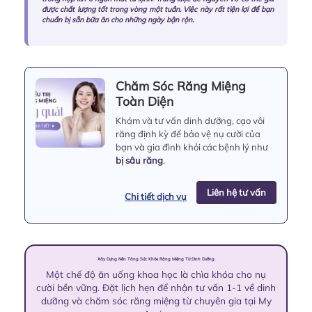
được chất lượng tốt trong vòng một tuần. Việc này rất tiện lợi để bạn
chuẩn bị sẵn bữa ăn cho những ngày bận rộn.
Chăm Sóc Răng Miệng
Toàn Diện
Khám và tư vấn dinh dưỡng, cạo vôi
răng định kỳ để bảo vệ nụ cười của
bạn và gia đình khỏi các bệnh lý như
bị sâu răng
.
Liên hệ tư vấn
Chi tiết dịch vụ
Xây Dựng Nền Tảng Sức Khỏe Răng Miệng Từ Dinh Dưỡng
Một chế độ ăn uống khoa học là chìa khóa cho nụ
cười bền vững. Đặt lịch hẹn để nhận tư vấn 1-1 về dinh
dưỡng và chăm sóc răng miệng từ chuyên gia tại My