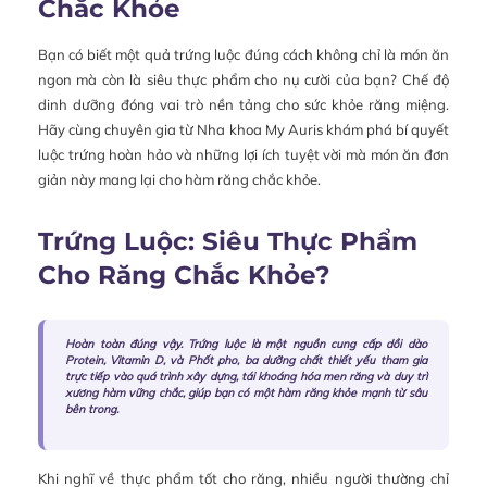
Chắc Khỏe
Bạn có biết một quả trứng luộc đúng cách không chỉ là món ăn
ngon mà còn là siêu thực phẩm cho nụ cười của bạn? Chế độ
dinh dưỡng đóng vai trò nền tảng cho sức khỏe răng miệng.
Hãy cùng chuyên gia từ Nha khoa My Auris khám phá bí quyết
luộc trứng hoàn hảo và những lợi ích tuyệt vời mà món ăn đơn
giản này mang lại cho hàm răng chắc khỏe.
Trứng Luộc: Siêu Thực Phẩm
Cho Răng Chắc Khỏe?
Hoàn toàn đúng vậy. Trứng luộc là một nguồn cung cấp dồi dào
Protein, Vitamin D, và Phốt pho, ba dưỡng chất thiết yếu tham gia
trực tiếp vào quá trình xây dựng, tái khoáng hóa men răng và duy trì
xương hàm vững chắc, giúp bạn có một hàm răng khỏe mạnh từ sâu
bên trong.
Khi nghĩ về thực phẩm tốt cho răng, nhiều người thường chỉ