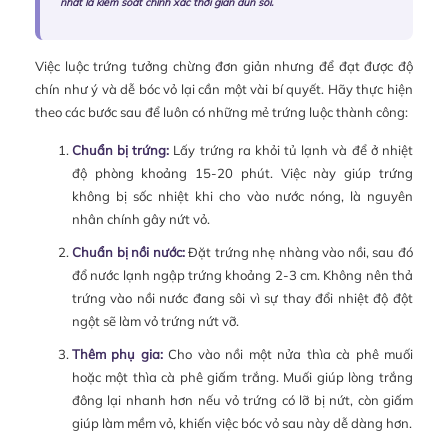
nhất là kiểm soát chính xác thời gian đun sôi.
Việc luộc trứng tưởng chừng đơn giản nhưng để đạt được độ
chín như ý và dễ bóc vỏ lại cần một vài bí quyết. Hãy thực hiện
theo các bước sau để luôn có những mẻ trứng luộc thành công:
Chuẩn bị trứng:
Lấy trứng ra khỏi tủ lạnh và để ở nhiệt
độ phòng khoảng 15-20 phút. Việc này giúp trứng
không bị sốc nhiệt khi cho vào nước nóng, là nguyên
nhân chính gây nứt vỏ.
Chuẩn bị nồi nước:
Đặt trứng nhẹ nhàng vào nồi, sau đó
đổ nước lạnh ngập trứng khoảng 2-3 cm. Không nên thả
trứng vào nồi nước đang sôi vì sự thay đổi nhiệt độ đột
ngột sẽ làm vỏ trứng nứt vỡ.
Thêm phụ gia:
Cho vào nồi một nửa thìa cà phê muối
hoặc một thìa cà phê giấm trắng. Muối giúp lòng trắng
đông lại nhanh hơn nếu vỏ trứng có lỡ bị nứt, còn giấm
giúp làm mềm vỏ, khiến việc bóc vỏ sau này dễ dàng hơn.