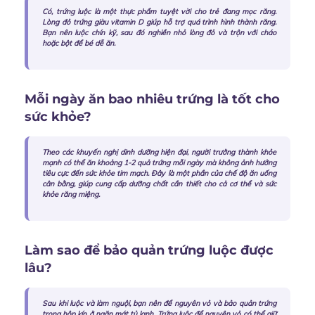
Có, trứng luộc là một thực phẩm tuyệt vời cho trẻ đang mọc răng.
Lòng đỏ trứng giàu vitamin D giúp hỗ trợ quá trình hình thành răng.
Bạn nên luộc chín kỹ, sau đó nghiền nhỏ lòng đỏ và trộn với cháo
hoặc bột để bé dễ ăn.
Mỗi ngày ăn bao nhiêu trứng là tốt cho
sức khỏe?
Theo các khuyến nghị dinh dưỡng hiện đại, người trưởng thành khỏe
mạnh có thể ăn khoảng 1-2 quả trứng mỗi ngày mà không ảnh hưởng
tiêu cực đến sức khỏe tim mạch. Đây là một phần của chế độ ăn uống
cân bằng, giúp cung cấp dưỡng chất cần thiết cho cả cơ thể và sức
khỏe răng miệng.
Làm sao để bảo quản trứng luộc được
lâu?
Sau khi luộc và làm nguội, bạn nên để nguyên vỏ và bảo quản trứng
trong hộp kín ở ngăn mát tủ lạnh. Trứng luộc để nguyên vỏ có thể giữ