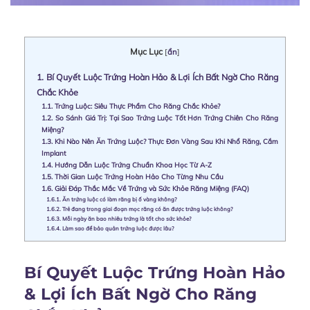
Mục Lục
[
ẩn
]
1.
Bí Quyết Luộc Trứng Hoàn Hảo & Lợi Ích Bất Ngờ Cho Răng
Chắc Khỏe
1.1.
Trứng Luộc: Siêu Thực Phẩm Cho Răng Chắc Khỏe?
1.2.
So Sánh Giá Trị: Tại Sao Trứng Luộc Tốt Hơn Trứng Chiên Cho Răng
Miệng?
1.3.
Khi Nào Nên Ăn Trứng Luộc? Thực Đơn Vàng Sau Khi Nhổ Răng, Cắm
Implant
1.4.
Hướng Dẫn Luộc Trứng Chuẩn Khoa Học Từ A-Z
1.5.
Thời Gian Luộc Trứng Hoàn Hảo Cho Từng Nhu Cầu
1.6.
Giải Đáp Thắc Mắc Về Trứng và Sức Khỏe Răng Miệng (FAQ)
1.6.1.
Ăn trứng luộc có làm răng bị ố vàng không?
1.6.2.
Trẻ đang trong giai đoạn mọc răng có ăn được trứng luộc không?
1.6.3.
Mỗi ngày ăn bao nhiêu trứng là tốt cho sức khỏe?
1.6.4.
Làm sao để bảo quản trứng luộc được lâu?
Bí Quyết Luộc Trứng Hoàn Hảo
& Lợi Ích Bất Ngờ Cho Răng