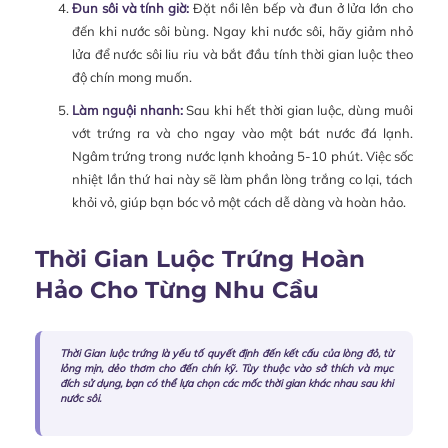
Đun sôi và tính giờ:
Đặt nồi lên bếp và đun ở lửa lớn cho
đến khi nước sôi bùng. Ngay khi nước sôi, hãy giảm nhỏ
lửa để nước sôi liu riu và bắt đầu tính thời gian luộc theo
độ chín mong muốn.
Làm nguội nhanh:
Sau khi hết thời gian luộc, dùng muôi
vớt trứng ra và cho ngay vào một bát nước đá lạnh.
Ngâm trứng trong nước lạnh khoảng 5-10 phút. Việc sốc
nhiệt lần thứ hai này sẽ làm phần lòng trắng co lại, tách
khỏi vỏ, giúp bạn bóc vỏ một cách dễ dàng và hoàn hảo.
Thời Gian Luộc Trứng Hoàn
Hảo Cho Từng Nhu Cầu
Thời Gian luộc trứng
là yếu tố quyết định đến kết cấu của lòng đỏ, từ
lỏng mịn, dẻo thơm cho đến chín kỹ. Tùy thuộc vào sở thích và mục
đích sử dụng, bạn có thể lựa chọn các mốc thời gian khác nhau sau khi
nước sôi.