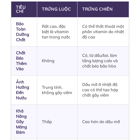
TIÊU
TRỨNG LUỘC
TRỨNG CHIÊN
CHÍ
Bảo
Rất cao, đặc
Có thể thất thoát một
Toàn
biệt là vitamin
phần vitamin do nhiệt
Dưỡng
tan trong nước
độ cao
Chất
Chất
Có, từ dầu/bơ, làm
Béo
Không
tăng lượng calo và
Thêm
chất béo bão hòa
Vào
Ảnh
Dầu mỡ ở nhiệt độ
Hưởng
Trung tính,
cao có thể tạo hợp
Đến
không gây viêm
chất gây viêm
Nướu
Khả
Năng
Gây
Thấp
Cao hơn do dầu mỡ
Mảng
Bám