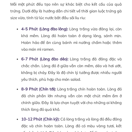
Mỗi một phút đều tạo nên sự khác biệt cho kết cấu của quả
trứng. Dưới đây là hướng dẫn chi tiết về thời gian luộc trứng gà
size vừa, tính từ lúc nước bắt đầu sôi liu riu:
4-5 Phút (Lòng đào lỏng):
Lòng trắng vừa đông lại, còn
khá mềm. Lòng đỏ hoàn toàn ở dạng lỏng, sánh mịn.
Hoàn hảo để ăn cùng bánh mì nướng chấm hoặc thêm
vào món mì ramen.
6-7 Phút (Lòng đào dẻo):
Lòng trắng đã đông đặc và
chắc chắn. Lòng đỏ ở giữa vẫn còn mềm, dẻo và hơi ướt,
không bị chảy. Đây là độ chín lý tưởng được nhiều người
yêu thích, phù hợp cho món salad.
8-9 Phút (Chín tới):
Lòng trắng chín hoàn toàn. Lòng đỏ
đã chín phần lớn nhưng vẫn còn một chút mềm ẩm ở
chính giữa. Đây là lựa chọn tuyệt vời cho những ai không
thích lòng đỏ quá khô.
10-12 Phút (Chín kỹ):
Cả lòng trắng và lòng đỏ đều đông
đặc và chín hoàn toàn. Lòng đỏ có màu vàng tươi, kết