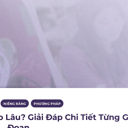
,
NIỀNG RĂNG
,
PHƯƠNG PHÁP
Lâu? Giải Đáp Chi Tiết Từng G
Đoạn