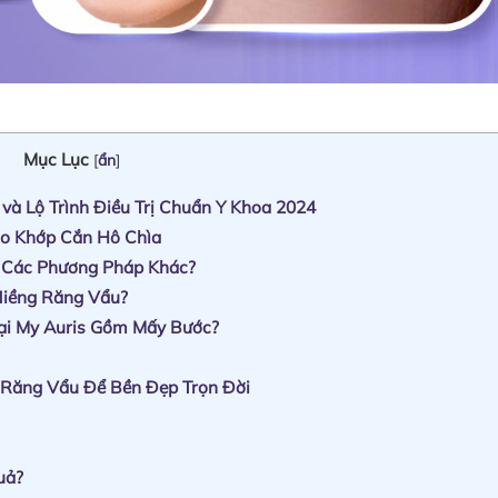
Mục Lục
[
ẩn
]
 và Lộ Trình Điều Trị Chuẩn Y Khoa 2024
ho Khớp Cắn Hô Chìa
 Các Phương Pháp Khác?
Niềng Răng Vẩu?
ại My Auris Gồm Mấy Bước?
Răng Vẩu Để Bền Đẹp Trọn Đời
uả?