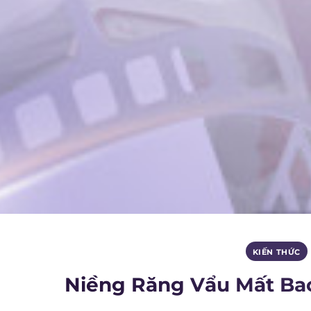
KIẾN THỨC
Niềng Răng Vẩu Mất Bao 