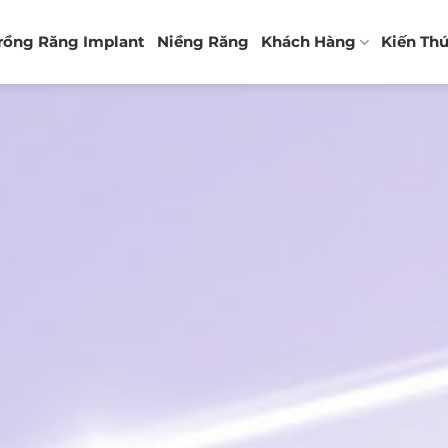
rồng Răng Implant
Niềng Răng
Khách Hàng
Kiến Th