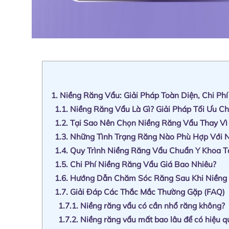
1.
Niềng Răng Vẩu: Giải Pháp Toàn Diện, Chi Phí
1.1.
Niềng Răng Vẩu Là Gì? Giải Pháp Tối Ưu C
1.2.
Tại Sao Nên Chọn Niềng Răng Vẩu Thay Vì
1.3.
Những Tình Trạng Răng Nào Phù Hợp Với 
1.4.
Quy Trình Niềng Răng Vẩu Chuẩn Y Khoa T
1.5.
Chi Phí Niềng Răng Vẩu Giá Bao Nhiêu?
1.6.
Hướng Dẫn Chăm Sóc Răng Sau Khi Niềng 
1.7.
Giải Đáp Các Thắc Mắc Thường Gặp (FAQ)
1.7.1.
Niềng răng vẩu có cần nhổ răng không?
1.7.2.
Niềng răng vẩu mất bao lâu để có hiệu q