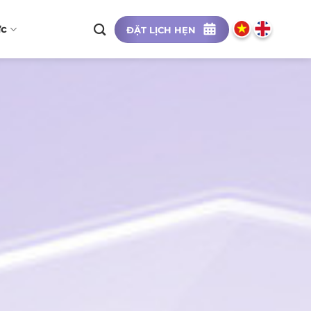
ức
ĐẶT LỊCH HẸN