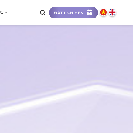
ức
ĐẶT LỊCH HẸN