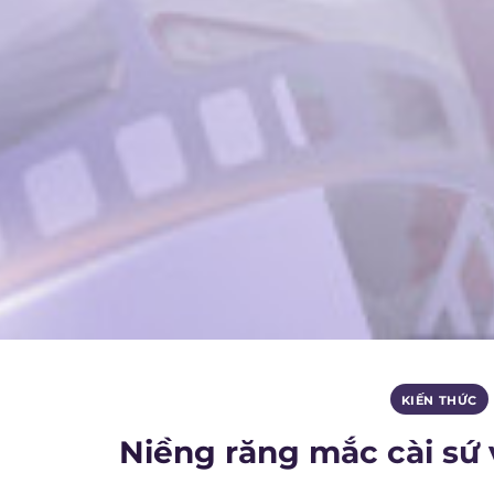
KIẾN THỨC
Niềng răng mắc cài sứ v