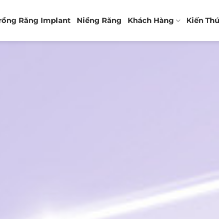
rồng Răng Implant
Niềng Răng
Khách Hàng
Kiến Th