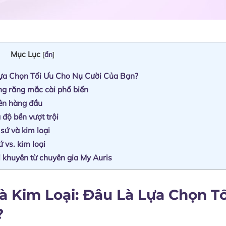
Mục Lục
[
ẩn
]
Lựa Chọn Tối Ưu Cho Nụ Cười Của Bạn?
ng răng mắc cài phổ biến
iên hàng đầu
 độ bền vượt trội
sứ và kim loại
 vs. kim loại
i khuyên từ chuyên gia My Auris
à Kim Loại: Đâu Là Lựa Chọn Tố
?