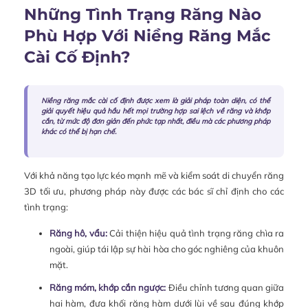
Những Tình Trạng Răng Nào
Phù Hợp Với Niềng Răng Mắc
Cài Cố Định?
Niềng răng mắc cài cố định được xem là giải pháp toàn diện, có thể
giải quyết hiệu quả hầu hết mọi trường hợp sai lệch về răng và khớp
cắn, từ mức độ đơn giản đến phức tạp nhất, điều mà các phương pháp
khác có thể bị hạn chế.
Với khả năng tạo lực kéo mạnh mẽ và kiểm soát di chuyển răng
3D tối ưu, phương pháp này được các bác sĩ chỉ định cho các
tình trạng:
Răng hô, vẩu:
Cải thiện hiệu quả tình trạng răng chìa ra
ngoài, giúp tái lập sự hài hòa cho góc nghiêng của khuôn
mặt.
Răng móm, khớp cắn ngược:
Điều chỉnh tương quan giữa
hai hàm, đưa khối răng hàm dưới lùi về sau đúng khớp