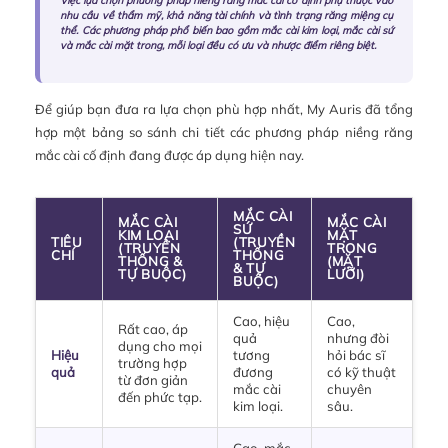
Việc lựa chọn phương pháp niềng răng mắc cài cố định phụ thuộc vào
nhu cầu về thẩm mỹ, khả năng tài chính và tình trạng răng miệng cụ
thể. Các phương pháp phổ biến bao gồm mắc cài kim loại, mắc cài sứ
và mắc cài mặt trong, mỗi loại đều có ưu và nhược điểm riêng biệt.
Để giúp bạn đưa ra lựa chọn phù hợp nhất, My Auris đã tổng
hợp một bảng so sánh chi tiết các phương pháp niềng răng
mắc cài cố định đang được áp dụng hiện nay.
MẮC CÀI
MẮC CÀI
MẮC CÀI
SỨ
KIM LOẠI
MẶT
TIÊU
(TRUYỀN
(TRUYỀN
TRONG
CHÍ
THỐNG
THỐNG &
(MẶT
& TỰ
TỰ BUỘC)
LƯỠI)
BUỘC)
Cao, hiệu
Cao,
Rất cao, áp
quả
nhưng đòi
dụng cho mọi
Hiệu
tương
hỏi bác sĩ
trường hợp
quả
đương
có kỹ thuật
từ đơn giản
mắc cài
chuyên
đến phức tạp.
kim loại.
sâu.