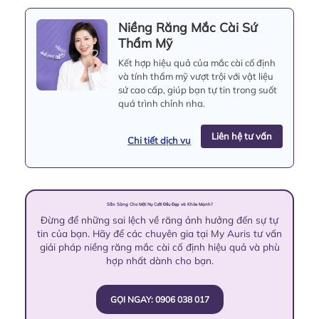
Niềng Răng Mắc Cài Sứ
Thẩm Mỹ
Kết hợp hiệu quả của mắc cài cố định
và tính thẩm mỹ vượt trội với vật liệu
sứ cao cấp, giúp bạn tự tin trong suốt
quá trình chỉnh nha.
Liên hệ tư vấn
Chi tiết dịch vụ
Sẵn Sàng Cho Một Nụ Cười Đều Đẹp và Khỏe Mạnh?
Đừng để những sai lệch về răng ảnh hưởng đến sự tự
tin của bạn. Hãy để các chuyên gia tại My Auris tư vấn
giải pháp niềng răng mắc cài cố định hiệu quả và phù
hợp nhất dành cho bạn.
GỌI NGAY: 0906 038 017