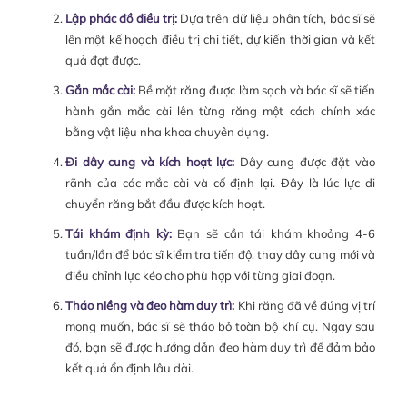
Lập phác đồ điều trị:
Dựa trên dữ liệu phân tích, bác sĩ sẽ
lên một kế hoạch điều trị chi tiết, dự kiến thời gian và kết
quả đạt được.
Gắn mắc cài:
Bề mặt răng được làm sạch và bác sĩ sẽ tiến
hành gắn mắc cài lên từng răng một cách chính xác
bằng vật liệu nha khoa chuyên dụng.
Đi dây cung và kích hoạt lực:
Dây cung được đặt vào
rãnh của các mắc cài và cố định lại. Đây là lúc lực di
chuyển răng bắt đầu được kích hoạt.
Tái khám định kỳ:
Bạn sẽ cần tái khám khoảng 4-6
tuần/lần để bác sĩ kiểm tra tiến độ, thay dây cung mới và
điều chỉnh lực kéo cho phù hợp với từng giai đoạn.
Tháo niềng và đeo hàm duy trì:
Khi răng đã về đúng vị trí
mong muốn, bác sĩ sẽ tháo bỏ toàn bộ khí cụ. Ngay sau
đó, bạn sẽ được hướng dẫn đeo hàm duy trì để đảm bảo
kết quả ổn định lâu dài.