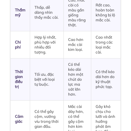
Cao, mắc
cài có
Rất cao,
Thấp, dễ
Thẩm
màu gần
hoàn toàn
dàng nhìn
mỹ
giống
không bị lộ
thấy mắc cài.
màu răng
mắc cài.
thật.
Hợp lý nhất,
Cao nhất
Cao hơn
Chi
phù hợp với
trong các
mắc cài
phí
nhiều đối
loại mắc
kim loại.
tượng.
cài.
Có thể
kéo dài
Thời
Có thể kéo
Tối ưu, đặc
hơn một
gian
dài hơn do
biệt với loại
chút do
điều
kỹ thuật
tự buộc.
lực ma
trị
phức tạp.
sát lớn
hơn.
Mắc cài
Gây khó
Có thể gây
dày hơn,
chịu cho
Cảm
cộm, vướng
có thể
lưỡi và ảnh
giác
víu trong thời
gây cộm
hưởng
gian đầu.
hơn kim
phát âm