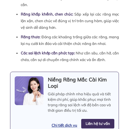
cắn.
Răng khấp khểnh, chen chúc:
Sắp xếp lại các răng mọc
lộn xộn, chen chúc về đúng vị trí trên cung hàm, giúp việc
vệ sinh dễ dàng hơn.
Răng thưa:
Đóng các khoảng trống giữa các răng, mang
lại nụ cười kín đáo và cải thiện chức năng ăn nhai.
Các sai lệch khớp cắn phức tạp:
Như cắn sâu, cắn hở, cắn
chéo, cần sự di chuyển răng chính xác và ổn định.
Niềng Răng Mắc Cài Kim
Loại
Giải pháp chỉnh nha hiệu quả và tiết
kiệm chi phí, giúp khắc phục mọi tình
trạng răng sai lệch với độ bền cao và
thời gian điều trị tối ưu.
Liên hệ tư vấn
Chi tiết dịch vụ