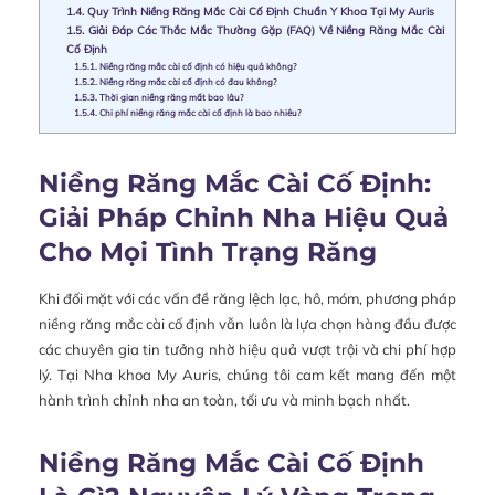
1.4.
Quy Trình Niềng Răng Mắc Cài Cố Định Chuẩn Y Khoa Tại My Auris
1.5.
Giải Đáp Các Thắc Mắc Thường Gặp (FAQ) Về Niềng Răng Mắc Cài
Cố Định
1.5.1.
Niềng răng mắc cài cố định có hiệu quả không?
1.5.2.
Niềng răng mắc cài cố định có đau không?
1.5.3.
Thời gian niềng răng mất bao lâu?
1.5.4.
Chi phí niềng răng mắc cài cố định là bao nhiêu?
Niềng Răng Mắc Cài Cố Định:
Giải Pháp Chỉnh Nha Hiệu Quả
Cho Mọi Tình Trạng Răng
Khi đối mặt với các vấn đề răng lệch lạc, hô, móm, phương pháp
niềng răng mắc cài cố định vẫn luôn là lựa chọn hàng đầu được
các chuyên gia tin tưởng nhờ hiệu quả vượt trội và chi phí hợp
lý. Tại Nha khoa My Auris, chúng tôi cam kết mang đến một
hành trình chỉnh nha an toàn, tối ưu và minh bạch nhất.
Niềng Răng Mắc Cài Cố Định