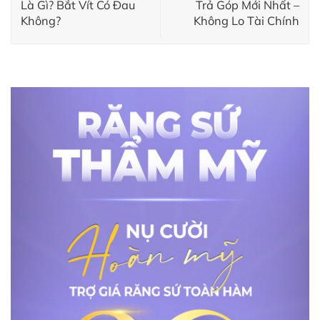
Là Gì? Bắt Vít Có Đau
Trả Góp Mới Nhất –
Không?
Không Lo Tài Chính