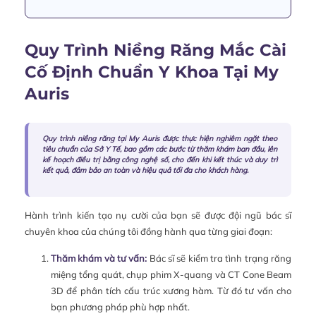
Quy Trình Niềng Răng Mắc Cài
Cố Định Chuẩn Y Khoa Tại My
Auris
Quy trình niềng răng tại My Auris được thực hiện nghiêm ngặt theo
tiêu chuẩn của Sở Y Tế, bao gồm các bước từ thăm khám ban đầu, lên
kế hoạch điều trị bằng công nghệ số, cho đến khi kết thúc và duy trì
kết quả, đảm bảo an toàn và hiệu quả tối đa cho khách hàng.
Hành trình kiến tạo nụ cười của bạn sẽ được đội ngũ bác sĩ
chuyên khoa của chúng tôi đồng hành qua từng giai đoạn:
Thăm khám và tư vấn:
Bác sĩ sẽ kiểm tra tình trạng răng
miệng tổng quát, chụp phim X-quang và CT Cone Beam
3D để phân tích cấu trúc xương hàm. Từ đó tư vấn cho
bạn phương pháp phù hợp nhất.