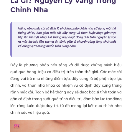
Là Gì? Nguyên Lý Vàng Trong
Chỉnh Nha
Niềng răng mắc cài cố định là phương pháp chỉnh nha sử dụng một hệ
thống khí cụ bao gồm mắc cài, dây cung và thun buộc được gắn trực
tiếp lên bề mặt răng. Hệ thống này hoạt động dựa trên nguyên lý tạo
ra một lực kéo liên tục và ổn định, giúp di chuyển răng từng chút một
về đúng vị trí mong muốn trên cung hàm.
Đây là phương pháp nền tảng và đã được chứng minh hiệu
quả qua hàng triệu ca điều trị trên toàn thế giới. Các mắc cài
đóng vai trò như những điểm tựa, dây cung là bộ phận tạo lực
chính, và thun nha khoa có nhiệm vụ cố định dây cung trong
rãnh mắc cài. Toàn bộ hệ thống này sẽ được bác sĩ tính toán và
gắn cố định trong suốt quá trình điều trị, đảm bảo lực tác động
lên răng luôn được duy trì, từ đó mang lại kết quả chỉnh nha
chính xác và hiệu quả.