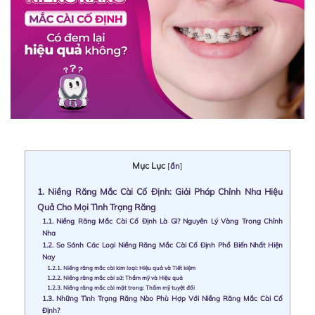
Mục Lục
[
ẩn
]
1.
Niềng Răng Mắc Cài Cố Định: Giải Pháp Chỉnh Nha Hiệu
Quả Cho Mọi Tình Trạng Răng
1.1.
Niềng Răng Mắc Cài Cố Định Là Gì? Nguyên Lý Vàng Trong Chỉnh
Nha
1.2.
So Sánh Các Loại Niềng Răng Mắc Cài Cố Định Phổ Biến Nhất Hiện
Nay
1.2.1.
Niềng răng mắc cài kim loại: Hiệu quả và Tiết kiệm
1.2.2.
Niềng răng mắc cài sứ: Thẩm mỹ và Hiệu quả
1.2.3.
Niềng răng mắc cài mặt trong: Thẩm mỹ tuyệt đối
1.3.
Những Tình Trạng Răng Nào Phù Hợp Với Niềng Răng Mắc Cài Cố
Định?