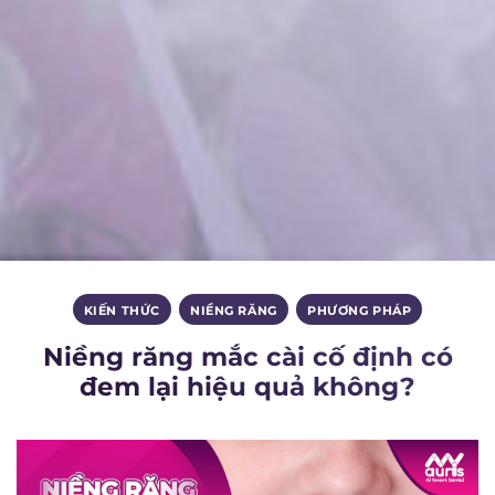
KIẾN THỨC
,
NIỀNG RĂNG
,
PHƯƠNG PHÁP
Niềng răng mắc cài cố định có
đem lại hiệu quả không?