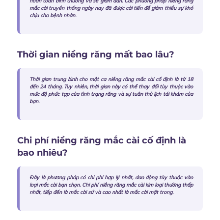
hoàn toàn bình thường và sẽ giảm dần. Các phương pháp
niềng răng
mắc cài truyền thống
ngày nay đã được cải tiến để giảm thiểu sự khó
chịu cho bệnh nhân.
Thời gian niềng răng mất bao lâu?
Thời gian trung bình cho một ca niềng răng mắc cài cố định là từ 18
đến 24 tháng. Tuy nhiên, thời gian này có thể thay đổi tùy thuộc vào
mức độ phức tạp của tình trạng răng và sự tuân thủ lịch tái khám của
bạn.
Chi phí niềng răng mắc cài cố định là
bao nhiêu?
Đây là phương pháp có chi phí hợp lý nhất, dao động tùy thuộc vào
loại mắc cài bạn chọn.
Chi phí niềng răng mắc cài kim loại
thường thấp
nhất, tiếp đến là mắc cài sứ và cao nhất là mắc cài mặt trong.