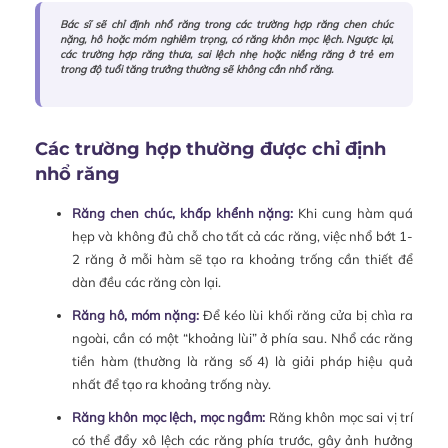
Bác sĩ sẽ chỉ định nhổ răng trong các trường hợp răng chen chúc
nặng, hô hoặc móm nghiêm trọng, có răng khôn mọc lệch. Ngược lại,
các trường hợp răng thưa, sai lệch nhẹ hoặc niềng răng ở trẻ em
trong độ tuổi tăng trưởng thường sẽ không cần nhổ răng.
Các trường hợp thường được chỉ định
nhổ răng
Răng chen chúc, khấp khểnh nặng:
Khi cung hàm quá
hẹp và không đủ chỗ cho tất cả các răng, việc nhổ bớt 1-
2 răng ở mỗi hàm sẽ tạo ra khoảng trống cần thiết để
dàn đều các răng còn lại.
Răng hô, móm nặng:
Để kéo lùi khối răng cửa bị chìa ra
ngoài, cần có một “khoảng lùi” ở phía sau. Nhổ các răng
tiền hàm (thường là răng số 4) là giải pháp hiệu quả
nhất để tạo ra khoảng trống này.
Răng khôn mọc lệch, mọc ngầm:
Răng khôn mọc sai vị trí
có thể đẩy xô lệch các răng phía trước, gây ảnh hưởng