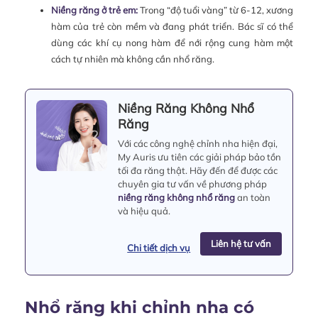
Niềng răng ở trẻ em:
Trong “độ tuổi vàng” từ 6-12, xương
hàm của trẻ còn mềm và đang phát triển. Bác sĩ có thể
dùng các khí cụ nong hàm để nới rộng cung hàm một
cách tự nhiên mà không cần nhổ răng.
Niềng Răng Không Nhổ
Răng
Với các công nghệ chỉnh nha hiện đại,
My Auris ưu tiên các giải pháp bảo tồn
tối đa răng thật. Hãy đến để được các
chuyên gia tư vấn về phương pháp
niềng răng không nhổ răng
an toàn
và hiệu quả.
Liên hệ tư vấn
Chi tiết dịch vụ
Nhổ răng khi chỉnh nha có