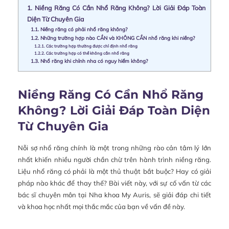
1.
Niềng Răng Có Cần Nhổ Răng Không? Lời Giải Đáp Toàn
Diện Từ Chuyên Gia
1.1.
Niềng răng có phải nhổ răng không?
1.2.
Những trường hợp nào CẦN và KHÔNG CẦN nhổ răng khi niềng?
1.2.1.
Các trường hợp thường được chỉ định nhổ răng
1.2.2.
Các trường hợp có thể không cần nhổ răng
1.3.
Nhổ răng khi chỉnh nha có nguy hiểm không?
Niềng Răng Có Cần Nhổ Răng
Không? Lời Giải Đáp Toàn Diện
Từ Chuyên Gia
Nỗi sợ nhổ răng chính là một trong những rào cản tâm lý lớn
nhất khiến nhiều người chần chừ trên hành trình niềng răng.
Liệu nhổ răng có phải là một thủ thuật bắt buộc? Hay có giải
pháp nào khác để thay thế? Bài viết này, với sự cố vấn từ các
bác sĩ chuyên môn tại Nha khoa My Auris, sẽ giải đáp chi tiết
và khoa học nhất mọi thắc mắc của bạn về vấn đề này.