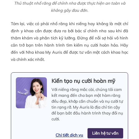
Thủ thuật nhổ răng để chỉnh nha được thực hiện an toàn và
không gây đau đớn.
Tóm lại, việc có phải nhổ răng khi niềng hay không là một chỉ
định y khoa cần được đưa ra bởi bác sĩ chỉnh nha sau khi đã
thăm khám và phân tích kỹ lưỡng. Đừng để nỗi sợ hãi vô hình
cản trở bạn trên hành trình tìm kiếm nụ cười hoàn hảo. Hãy
đến với Nha khoa My Auris để được tư vấn một cách khoa học
và chính xác nhất.
Kiến tạo nụ cười hoàn mỹ
Với niềng răng mắc cài, chúng tôi cam
kết mang đến cho bạn một hàm răng
đều đẹp, khớp cắn chuẩn và nụ cười tự
tin rạng rỡ. My Auris là địa chỉ tin cậy
để bạn bắt đầu hành trình thay đổi nụ
cười.
Liên hệ tư vấn
Chi tiết dịch vụ