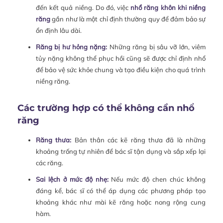
đến kết quả niềng. Do đó, việc
nhổ răng khôn khi niềng
răng
gần như là một chỉ định thường quy để đảm bảo sự
ổn định lâu dài.
Răng bị hư hỏng nặng:
Những răng bị sâu vỡ lớn, viêm
tủy nặng không thể phục hồi cũng sẽ được chỉ định nhổ
để bảo vệ sức khỏe chung và tạo điều kiện cho quá trình
niềng răng.
Các trường hợp có thể không cần nhổ
răng
Răng thưa:
Bản thân các kẽ răng thưa đã là những
khoảng trống tự nhiên để bác sĩ tận dụng và sắp xếp lại
các răng.
Sai lệch ở mức độ nhẹ:
Nếu mức độ chen chúc không
đáng kể, bác sĩ có thể áp dụng các phương pháp tạo
khoảng khác như mài kẽ răng hoặc nong rộng cung
hàm.