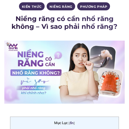
KIẾN THỨC
,
NIỀNG RĂNG
,
PHƯƠNG PHÁP
Niềng răng có cần nhổ răng
không – Vì sao phải nhổ răng?
Mục Lục
[
ẩn
]