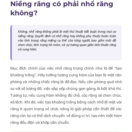
Niềng răng có phải nhổ răng
không?
Không, nhổ răng không phải là một thủ thuật bắt buộc trong mọi ca
niềng răng. Quyết định có nhổ răng hay không phụ thuộc hoàn toàn
vào tình trạng răng miệng cụ thể của từng người, bao gồm mức độ
chen chúc, tình trạng hô móm, và sự tương quan giữa kích thước răng
và cung hàm.
Mục đích chính của việc nhổ răng trong chỉnh nha là để “tạo
khoảng trống”. Hãy tưởng tượng cung hàm của bạn là một căn
phòng và những chiếc răng là đồ đạc. Nếu căn phòng quá nhỏ
so với số lượng đồ, việc sắp xếp chúng gọn gàng là bất khả thi.
Tương tự, nếu cung hàm không đủ chỗ, các răng sẽ chen chúc,
xô lệch. Khi đó, việc tạo khoảng trống bằng cách nhổ đi một vài
răng ít quan trọng về chức năng là giải pháp cần thiết để các
răng còn lại có thể dịch chuyển về đúng vị trí, tạo nên một hàm
răng đều đặn và khớp cắn chuẩn.