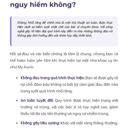
nguy hiểm không?
Không. Nhổ răng để chỉnh nha là một thủ thuật an toàn, được thực
hiện dưới sự kiểm soát chặt chẽ của bác sĩ chuyên khoa. Với công
nghệ gây tê hiện đại, quá trình này diễn ra nhẹ nhàng, không đau và
không gây ảnh hưởng đến sức khỏe hay dây thần kinh.
Nỗi sợ đau và các biến chứng là tâm lý chung, nhưng bạn có
thể hoàn toàn yên tâm khi thực hiện tại một nha khoa uy tín
như My Auris:
Không đau trong quá trình thực hiện:
Bạn sẽ được gây tê
tại chỗ, đảm bảo không có bất kỳ cảm giác đau đớn nào
trong suốt quá trình nhổ răng.
An toàn tuyệt đối:
Quy trình được thực hiện trong môi
trường vô trùng, với các bác sĩ có tay nghề cao, giảm
thiểu tối đa các tổn thương và nguy cơ nhiễm trùng.
Không gây tiêu xương:
Khác với mất răng thông thường,