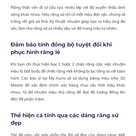
Răng thật vốn dĩ có cấu tạo nhiều lớp với độ xuyên thấu ánh
sáng khác nhau. Nếu răng sứ chỉ có một màu đơn sắc, chúng sẽ
trông rất giả và thô. Kỹ thuật nhuộm giúp tạo ra hiệu ứng đa
sắc, làm cho răng sứ có chiều sâu và độ trong trẻo tự nhiên.
Đảm bảo tính đồng bộ tuyệt đối khi
phục hình răng lẻ
Khi bạn chỉ thực hiện bọc 1 hoặc 2 chiếc răng cửa, việc nhuộm
màu là bắt buộc để chiếc răng mới không bị lạc tông so với toàn
hàm. Các bác sĩ tại My Auris sẽ sử dụng bảng màu Vita 3D
Master để xác định chính xác hàng chục sắc thái màu khác
nhau, từ đó nhuộm màu thủ công để đạt độ tương đồng lên
đến 99 phần trăm.
Thể hiện cá tính qua các dáng răng sứ
đẹp
Sắc độ màu sắc góp phần tôn lên vẻ đẹp của dáng răng. Một