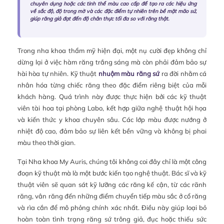
chuyên dụng hoặc các tinh thể màu cao cấp để tạo ra các hiệu ứng
về sắc độ, độ trong mờ và các đặc điểm tự nhiên trên bề mặt mão sứ,
giúp răng giả đạt đến độ chân thực tối đa so với răng thật.
Trong nha khoa thẩm mỹ hiện đại, một nụ cười đẹp không chỉ
dừng lại ở việc hàm răng trắng sáng mà còn phải đảm bảo sự
hài hòa tự nhiên. Kỹ thuật
nhuộm màu răng sứ
ra đời nhằm cá
nhân hóa từng chiếc răng theo đặc điểm riêng biệt của mỗi
khách hàng. Quá trình này được thực hiện bởi các kỹ thuật
viên tài hoa tại phòng Labo, kết hợp giữa nghệ thuật hội họa
và kiến thức y khoa chuyên sâu. Các lớp màu được nướng ở
nhiệt độ cao, đảm bảo sự liên kết bền vững và không bị phai
màu theo thời gian.
Tại Nha khoa My Auris, chúng tôi không coi đây chỉ là một công
đoạn kỹ thuật mà là một bước kiến tạo nghệ thuật. Bác sĩ và kỹ
thuật viên sẽ quan sát kỹ lưỡng các răng kế cận, từ các rãnh
răng, vân răng đến những điểm chuyển tiếp màu sắc ở cổ răng
và rìa cắn để mô phỏng chính xác nhất. Điều này giúp loại bỏ
hoàn toàn tình trạng răng sứ trông giả, đục hoặc thiếu sức