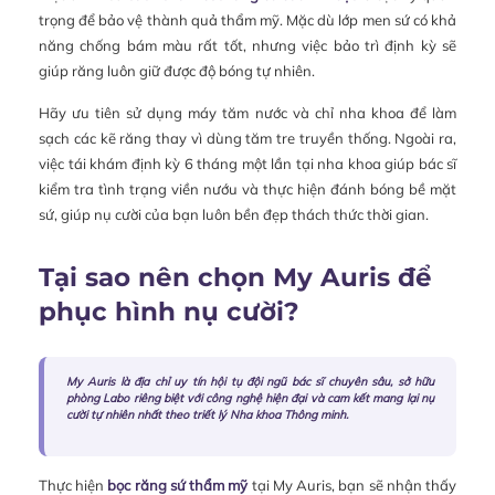
trọng để bảo vệ thành quả thẩm mỹ. Mặc dù lớp men sứ có khả
năng chống bám màu rất tốt, nhưng việc bảo trì định kỳ sẽ
giúp răng luôn giữ được độ bóng tự nhiên.
Hãy ưu tiên sử dụng máy tăm nước và chỉ nha khoa để làm
sạch các kẽ răng thay vì dùng tăm tre truyền thống. Ngoài ra,
việc tái khám định kỳ 6 tháng một lần tại nha khoa giúp bác sĩ
kiểm tra tình trạng viền nướu và thực hiện đánh bóng bề mặt
sứ, giúp nụ cười của bạn luôn bền đẹp thách thức thời gian.
Tại sao nên chọn My Auris để
phục hình nụ cười?
My Auris là địa chỉ uy tín hội tụ đội ngũ bác sĩ chuyên sâu, sở hữu
phòng Labo riêng biệt với công nghệ hiện đại và cam kết mang lại nụ
cười tự nhiên nhất theo triết lý Nha khoa Thông minh.
Thực hiện
bọc răng sứ thẩm mỹ
tại My Auris, bạn sẽ nhận thấy