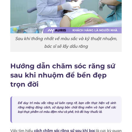
Sau khi thống nhất về màu sắc và kỹ thuật nhuộm,
bác sĩ sẽ lấy dấu răng
Hướng dẫn chăm sóc răng sứ
sau khi nhuộm để bền đẹp
trọn đời
Để duy trì màu sắc răng sứ luôn rạng rỡ, bạn cần thực hiện vệ sinh
răng miệng đúng cách, sử dụng bàn chải lông mềm và hạn chế các
loại thực phẩm có màu đậm như cà phê, trà đỏ hay thuốc lá.
Việc tìm hiểu
cách chăm sóc răng sứ sau khi bọc
là cực kỳ quan