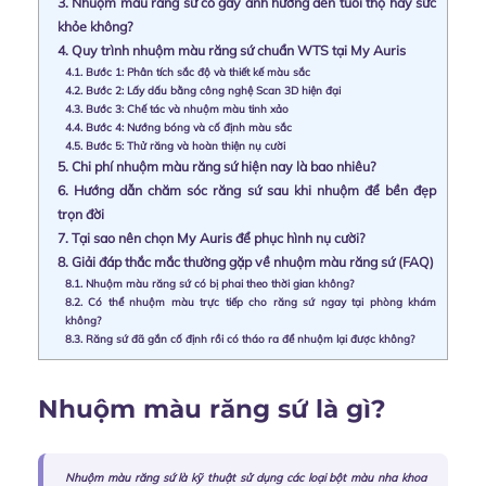
3.
Nhuộm màu răng sứ có gây ảnh hưởng đến tuổi thọ hay sức
khỏe không?
4.
Quy trình nhuộm màu răng sứ chuẩn WTS tại My Auris
4.1.
Bước 1: Phân tích sắc độ và thiết kế màu sắc
4.2.
Bước 2: Lấy dấu bằng công nghệ Scan 3D hiện đại
4.3.
Bước 3: Chế tác và nhuộm màu tinh xảo
4.4.
Bước 4: Nướng bóng và cố định màu sắc
4.5.
Bước 5: Thử răng và hoàn thiện nụ cười
5.
Chi phí nhuộm màu răng sứ hiện nay là bao nhiêu?
6.
Hướng dẫn chăm sóc răng sứ sau khi nhuộm để bền đẹp
trọn đời
7.
Tại sao nên chọn My Auris để phục hình nụ cười?
8.
Giải đáp thắc mắc thường gặp về nhuộm màu răng sứ (FAQ)
8.1.
Nhuộm màu răng sứ có bị phai theo thời gian không?
8.2.
Có thể nhuộm màu trực tiếp cho răng sứ ngay tại phòng khám
không?
8.3.
Răng sứ đã gắn cố định rồi có tháo ra để nhuộm lại được không?
Nhuộm màu răng sứ là gì?
Nhuộm màu răng sứ là kỹ thuật sử dụng các loại bột màu nha khoa