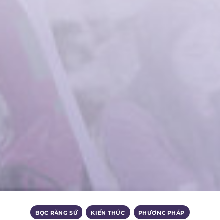
BỌC RĂNG SỨ
,
KIẾN THỨC
,
PHƯƠNG PHÁP