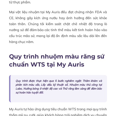
từ thực phẩm.
Mọi vật liệu nhuộm tại My Auris đều đạt chứng nhận FDA và
CE, không gây kích ứng nướu hay ảnh hưởng đến sức khỏe
toàn thân. Chúng tôi kiểm soát chặt chẽ nhiệt độ trong lò
nướng sứ để đảm bảo các tinh thể màu kết tinh hoàn hảo vào
cấu trúc mão sứ, mang lại độ ổn định màu sắc lâu dài lên đến
hàng chục năm.
Quy trình nhuộm màu răng sứ
chuẩn WTS tại My Auris
Quy trình được thực hiện qua 5 bước nghiêm ngặt: Thăm khám và
phân tích màu sắc, Lấy dấu kỹ thuật số, Nhuộm màu thủ công tại
Labo, Nướng bóng ở nhiệt độ cao và Thử răng lâm sàng để đảm bảo
sự hoàn hảo tuyệt đối.
My Auris tự hào ứng dụng tiêu chuẩn WTS trong mọi quy trình
thẩm mỹ nụ cười, giúp khách hàng trải nghiệm dịch vụ chuyên