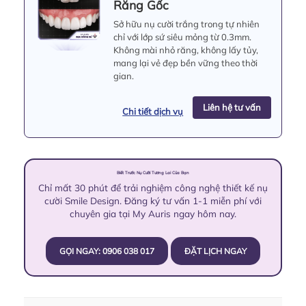
Răng Gốc
Sở hữu nụ cười trắng trong tự nhiên
chỉ với lớp sứ siêu mỏng từ 0.3mm.
Không mài nhỏ răng, không lấy tủy,
mang lại vẻ đẹp bền vững theo thời
gian.
Liên hệ tư vấn
Chi tiết dịch vụ
Biết Trước Nụ Cười Tương Lai Của Bạn
Chỉ mất 30 phút để trải nghiệm công nghệ thiết kế nụ
cười Smile Design. Đăng ký tư vấn 1-1 miễn phí với
chuyên gia tại My Auris ngay hôm nay.
GỌI NGAY: 0906 038 017
ĐẶT LỊCH NGAY