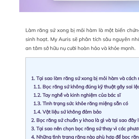
Làm răng sứ xong bị mỏi hàm là một biến chứ
sinh hoạt. My Auris sẽ phân tích sâu nguyên nhâ
an tâm sở hữu nụ cười hoàn hảo và khỏe mạnh.
1.
Tại sao làm răng sứ xong bị mỏi hàm và cách 
1.1.
Bọc răng sứ không đúng kỹ thuật gây sai lệ
1.2.
Tay nghề và kinh nghiệm của bác sĩ
1.3.
Tình trạng sức khỏe răng miệng sẵn có
1.4.
Vật liệu sứ không đảm bảo
2.
Bọc răng sứ chuẩn y khoa là gì và tại sao đây l
3.
Tại sao nên chọn bọc răng sứ thay vì các phư
4.
Những tình trạng răng nào phù hợp để bọc răn