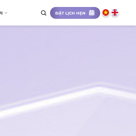
ức
ĐẶT LỊCH HẸN