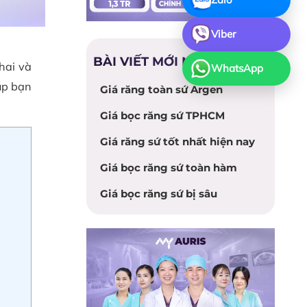
Viber
BÀI VIẾT MỚI NHẤT
hai và
WhatsApp
úp bạn
Giá răng toàn sứ Argen
Giá bọc răng sứ TPHCM
Giá răng sứ tốt nhất hiện nay
Giá bọc răng sứ toàn hàm
Giá bọc răng sứ bị sâu