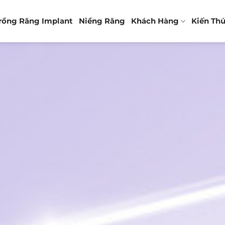
rồng Răng Implant
Niềng Răng
Khách Hàng
Kiến Th