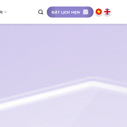
ức
ĐẶT LỊCH HẸN