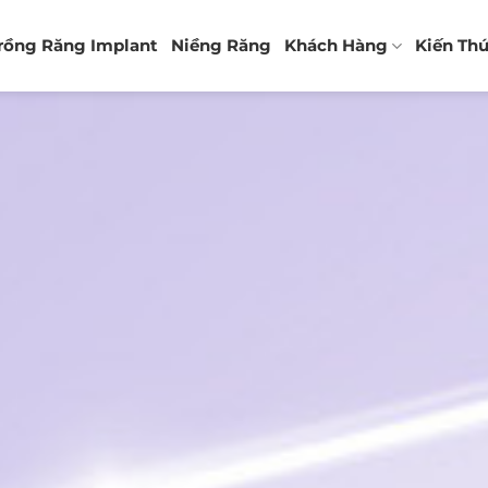
rồng Răng Implant
Niềng Răng
Khách Hàng
Kiến Th