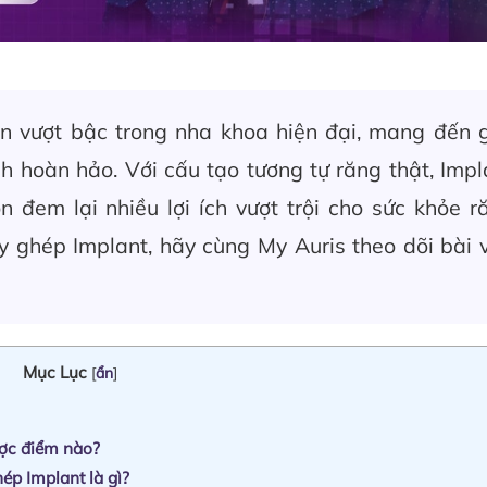
n vượt bậc trong nha khoa hiện đại, mang đến g
 hoàn hảo. Với cấu tạo tương tự răng thật, Impl
đem lại nhiều lợi ích vượt trội cho sức khỏe r
y ghép Implant, hãy cùng My Auris theo dõi bài v
Mục Lục
[
ẩn
]
ược điểm nào?
ép Implant là gì?