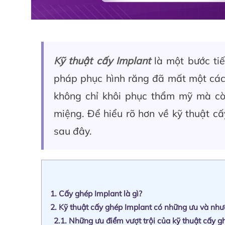
Kỹ thuật cấy Implant
là một bước tiế
pháp phục hình răng đã mất một cách
không chỉ khôi phục thẩm mỹ mà còn 
miệng. Để hiểu rõ hơn về kỹ thuật cấ
sau đây.
1.
Cấy ghép Implant là gì?
2.
Kỹ thuật cấy ghép Implant có những ưu và nh
2.1.
Những ưu điểm vượt trội của kỹ thuật cấy gh