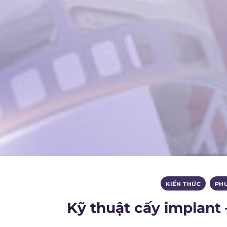
KIẾN THỨC
,
PH
Kỹ thuật cấy implant 