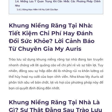
1.4.
Những Lưu Ý Quan Trọng Khi Cân Nhắc Các Phương Pháp Chỉnh
Nha
1.4.1.
Đừng Mạo Hiểm Với Nụ Cười Của Bạn
Khung Niềng Răng Tại Nhà:
Tiết Kiệm Chi Phí Hay Đánh
Đổi Sức Khỏe? Lời Cảnh Báo
Từ Chuyên Gia My Auris
Trào lưu sử dụng khung niềng răng tại nhà đang lan truyền
nhanh chóng với lời quảng cáo về chi phí rẻ và sự tiện lợi. Tuy
nhiên, đằng sau sự hấp dẫn đó là những rủi ro khôn lường có
thể hủy hoại nụ cười của bạn vĩnh viễn. Nha khoa My Auris sẽ
phân tích sâu về bản chất, lợi và hại của phương pháp này để
bạn có quyết định đúng đắn nhất.
Khung Niềng Răng Tại Nhà Là
Gì? Sự Thật Đằng Sau Trào Lưu