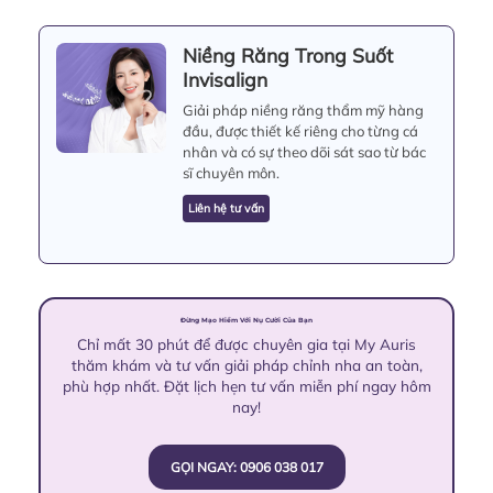
Niềng Răng Trong Suốt
Invisalign
Giải pháp niềng răng thẩm mỹ hàng
đầu, được thiết kế riêng cho từng cá
nhân và có sự theo dõi sát sao từ bác
sĩ chuyên môn.
Liên hệ tư vấn
Đừng Mạo Hiểm Với Nụ Cười Của Bạn
Chỉ mất 30 phút để được chuyên gia tại My Auris
thăm khám và tư vấn giải pháp chỉnh nha an toàn,
phù hợp nhất. Đặt lịch hẹn tư vấn miễn phí ngay hôm
nay!
GỌI NGAY: 0906 038 017