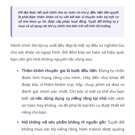
Để đạt được kết quả chỉnh nha an toàn và như ý, điều kiện tiên quyết
là phải được thăm khám và tư vấn bởi bác sĩ chuyên môn tại một cơ
sở nha khoa uy tín, được cấp phép hoạt động. Tuyệt đối không tự ý
mua và sử dụng các khí cụ chỉnh nha bán trôi nổi trên thị trường.
Hành trình tìm lại nụ cười đều đẹp là một sự đầu tư nghiêm túc
cho sức khỏe và ngoại hình. Để đảm bảo an toàn và hiệu quả,
bạn cần ghi nhớ những nguyên tắc vàng sau:
Thăm khám chuyên gia là bước đầu tiên:
Đừng tự chẩn
đoán tình trạng răng của mình. Hãy đến nha khoa để
được bác sĩ thăm khám trực tiếp, chụp phim và đưa ra
đánh giá chính xác nhất. Chỉ bác sĩ mới có thể cho bạn
biết
có nên dùng dụng cụ niềng răng tại nhà
một cách
an toàn hay không, và đó phải là loại khí cụ được thiết kế
riêng cho bạn.
Nói không với sản phẩm không rõ nguồn gốc:
Tuyệt đối
không mua các bộ niềng răng, hàm trainer được quảng