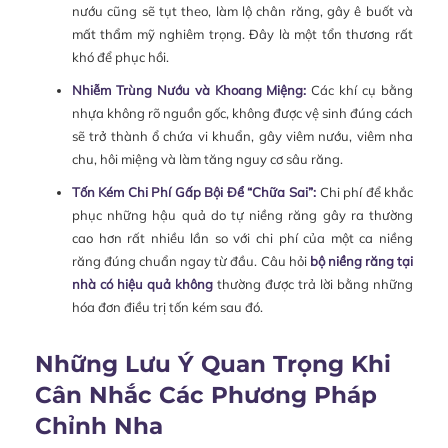
nướu cũng sẽ tụt theo, làm lộ chân răng, gây ê buốt và
mất thẩm mỹ nghiêm trọng. Đây là một tổn thương rất
khó để phục hồi.
Nhiễm Trùng Nướu và Khoang Miệng:
Các khí cụ bằng
nhựa không rõ nguồn gốc, không được vệ sinh đúng cách
sẽ trở thành ổ chứa vi khuẩn, gây viêm nướu, viêm nha
chu, hôi miệng và làm tăng nguy cơ sâu răng.
Tốn Kém Chi Phí Gấp Bội Để “Chữa Sai”:
Chi phí để khắc
phục những hậu quả do tự niềng răng gây ra thường
cao hơn rất nhiều lần so với chi phí của một ca niềng
răng đúng chuẩn ngay từ đầu. Câu hỏi
bộ niềng răng tại
nhà có hiệu quả không
thường được trả lời bằng những
hóa đơn điều trị tốn kém sau đó.
Những Lưu Ý Quan Trọng Khi
Cân Nhắc Các Phương Pháp
Chỉnh Nha