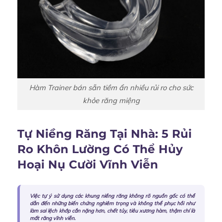
Hàm Trainer bán sẵn tiềm ẩn nhiều rủi ro cho sức
khỏe răng miệng
Tự Niềng Răng Tại Nhà: 5 Rủi
Ro Khôn Lường Có Thể Hủy
Hoại Nụ Cười Vĩnh Viễn
Việc tự ý sử dụng các khung niềng răng không rõ nguồn gốc có thể
dẫn đến những biến chứng nghiêm trọng và không thể phục hồi như
làm sai lệch khớp cắn nặng hơn, chết tủy, tiêu xương hàm, thậm chí là
mất răng vĩnh viễn.