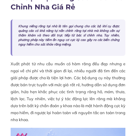
Chỉnh Nha Giá Rẻ
Khung niềng răng tại nhà là tên gọi chung cho các bộ khí cụ được
quảng cáo có khả năng tự nắn chỉnh răng tại nhà mà không cần sự
thăm khám và theo dõi trực tiếp từ bác sĩ chỉnh nha. Tuy nhiên,
phương pháp này tiềm ẩn nguy cơ cực kỳ cao gây ra các biến chứng
nguy hiểm cho sức khỏe răng miệng.
Xuất phát từ nhu cầu muốn có hàm răng đều đẹp nhưng e
ngại về chi phí và thời gian đi lại, nhiều người đã tìm đến các
giải pháp được cho là tiện lợi hơn. Các bộ dụng cụ này thường
được bán trực tuyến với mức giá rất rẻ, hướng dẫn sử dụng đơn
giản, hứa hẹn khắc phục các tình trạng răng hô, móm, thưa,
lệch lạc. Tuy nhiên, việc tự ý tác động lực lên răng mà không
dựa trên bất kỳ chẩn đoán y khoa nào là một hành động cực kỳ
mạo hiểm, đi ngược lại hoàn toàn với nguyên tắc an toàn trong
nha khoa.