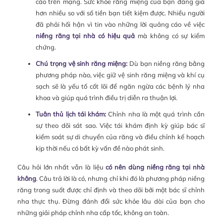
cáo trên mạng. Sức khỏe răng miệng của bạn đáng giá
hơn nhiều so với số tiền bạn tiết kiệm được. Nhiều người
đã phải hối hận vì tin vào những lời quảng cáo về việc
niềng răng tại nhà có hiệu quả
mà không có sự kiểm
chứng.
Chú trọng vệ sinh răng miệng:
Dù bạn niềng răng bằng
phương pháp nào, việc giữ vệ sinh răng miệng và khí cụ
sạch sẽ là yếu tố cốt lõi để ngăn ngừa các bệnh lý nha
khoa và giúp quá trình điều trị diễn ra thuận lợi.
Tuân thủ lịch tái khám:
Chỉnh nha là một quá trình cần
sự theo dõi sát sao. Việc tái khám định kỳ giúp bác sĩ
kiểm soát sự di chuyển của răng và điều chỉnh kế hoạch
kịp thời nếu có bất kỳ vấn đề nào phát sinh.
Câu hỏi lớn nhất vẫn là liệu
có nên dùng niềng răng tại nhà
không
. Câu trả lời là có, nhưng chỉ khi đó là phương pháp niềng
răng trong suốt được chỉ định và theo dõi bởi một bác sĩ chỉnh
nha thực thụ. Đừng đánh đổi sức khỏe lâu dài của bạn cho
những giải pháp chỉnh nha cấp tốc, không an toàn.