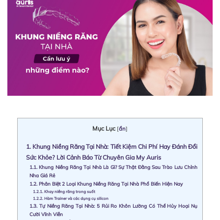
Mục Lục
[
ẩn
]
1.
Khung Niềng Răng Tại Nhà: Tiết Kiệm Chi Phí Hay Đánh Đổi
Sức Khỏe? Lời Cảnh Báo Từ Chuyên Gia My Auris
1.1.
Khung Niềng Răng Tại Nhà Là Gì? Sự Thật Đằng Sau Trào Lưu Chỉnh
Nha Giá Rẻ
1.2.
Phân Biệt 2 Loại Khung Niềng Răng Tại Nhà Phổ Biến Hiện Nay
1.2.1.
Khay niềng răng trong suốt
1.2.2.
Hàm Trainer và các dụng cụ silicon
1.3.
Tự Niềng Răng Tại Nhà: 5 Rủi Ro Khôn Lường Có Thể Hủy Hoại Nụ
Cười Vĩnh Viễn