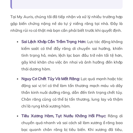
Tại My Auris, chúng tôi đã tiếp nhận và xử lý nhiều trường hợp
gặp biến chứng nặng nề do tự ý niềng răng tại nhà. Đây là
những rủi ro có thật mà bạn cần phải biết trước khi quyết định.
Sai Lệch Khớp Cắn Trầm Trọng Hơn:
Lực tác động không
kiểm soát có thể đẩy răng di chuyển sai hướng, khiến
tình trạng hô, móm, lệch lạc ban đầu trở nên tồi tệ hơn,
gây khó khăn cho việc ăn nhai và ảnh hưởng đến khớp
thái dương hàm.
Nguy Cơ Chết Tủy Và Mất Răng:
Lực quá mạnh hoặc tác
động sai vị trí có thể làm tổn thương mạch máu và dây
thần kinh nuôi dưỡng răng, dẫn đến tình trạng chết tủy.
Chân răng cũng có thể bị tổn thương, lung lay và thậm
chí là rụng khỏi xương hàm.
Tiêu Xương Hàm, Tụt Nướu Không Hồi Phục:
Răng di
chuyển quá nhanh và sai cách sẽ làm xương ổ răng bao
bọc quanh chân răng bị tiêu biến. Khi xương đã tiêu,