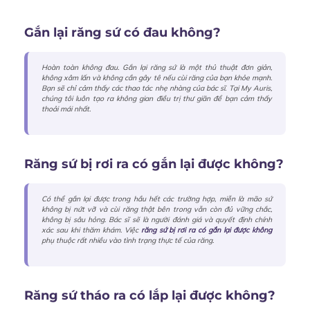
Gắn lại răng sứ có đau không?
Hoàn toàn không đau. Gắn lại răng sứ là một thủ thuật đơn giản,
không xâm lấn và không cần gây tê nếu cùi răng của bạn khỏe mạnh.
Bạn sẽ chỉ cảm thấy các thao tác nhẹ nhàng của bác sĩ. Tại My Auris,
chúng tôi luôn tạo ra không gian điều trị thư giãn để bạn cảm thấy
thoải mái nhất.
Răng sứ bị rơi ra có gắn lại được không?
Có thể gắn lại được trong hầu hết các trường hợp, miễn là mão sứ
không bị nứt vỡ và cùi răng thật bên trong vẫn còn đủ vững chắc,
không bị sâu hỏng. Bác sĩ sẽ là người đánh giá và quyết định chính
xác sau khi thăm khám. Việc
răng sứ bị rơi ra có gắn lại được không
phụ thuộc rất nhiều vào tình trạng thực tế của răng.
Răng sứ tháo ra có lắp lại được không?