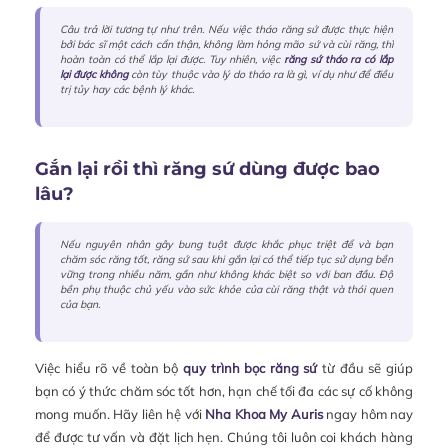
Câu trả lời tương tự như trên. Nếu việc tháo răng sứ được thực hiện
bởi bác sĩ một cách cẩn thận, không làm hỏng mão sứ và cùi răng, thì
hoàn toàn có thể lắp lại được. Tuy nhiên, việc
răng sứ tháo ra có lắp
lại được không
còn tùy thuộc vào lý do tháo ra là gì, ví dụ như để điều
trị tủy hay các bệnh lý khác.
Gắn lại rồi thì răng sứ dùng được bao
lâu?
Nếu nguyên nhân gây bung tuột được khắc phục triệt để và bạn
chăm sóc răng tốt, răng sứ sau khi gắn lại có thể tiếp tục sử dụng bền
vững trong nhiều năm, gần như không khác biệt so với ban đầu. Độ
bền phụ thuộc chủ yếu vào sức khỏe của cùi răng thật và thói quen
của bạn.
Việc hiểu rõ về toàn bộ
quy trình bọc răng sứ
từ đầu sẽ giúp
bạn có ý thức chăm sóc tốt hơn, hạn chế tối đa các sự cố không
mong muốn. Hãy liên hệ với
Nha Khoa My Auris
ngay hôm nay
để được tư vấn và đặt lịch hẹn. Chúng tôi luôn coi khách hàng