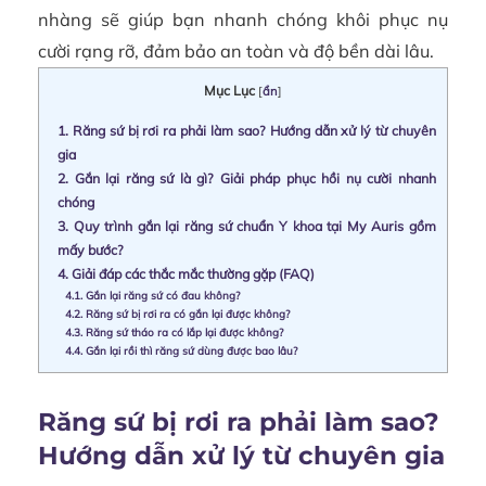
nhàng sẽ giúp bạn nhanh chóng khôi phục nụ
cười rạng rỡ, đảm bảo an toàn và độ bền dài lâu.
Mục Lục
[
ẩn
]
1.
Răng sứ bị rơi ra phải làm sao? Hướng dẫn xử lý từ chuyên
gia
2.
Gắn lại răng sứ là gì? Giải pháp phục hồi nụ cười nhanh
chóng
3.
Quy trình gắn lại răng sứ chuẩn Y khoa tại My Auris gồm
mấy bước?
4.
Giải đáp các thắc mắc thường gặp (FAQ)
4.1.
Gắn lại răng sứ có đau không?
4.2.
Răng sứ bị rơi ra có gắn lại được không?
4.3.
Răng sứ tháo ra có lắp lại được không?
4.4.
Gắn lại rồi thì răng sứ dùng được bao lâu?
Răng sứ bị rơi ra phải làm sao?
Hướng dẫn xử lý từ chuyên gia