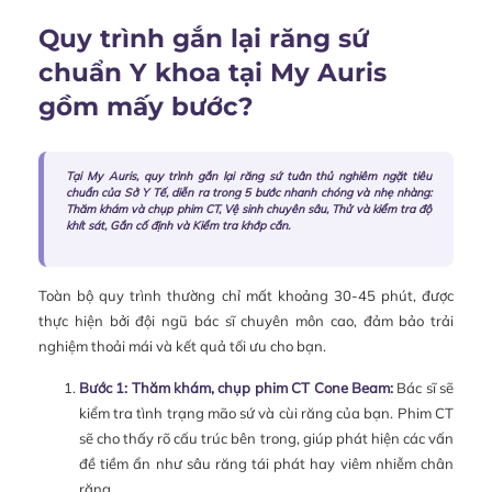
Quy trình gắn lại răng sứ
chuẩn Y khoa tại My Auris
gồm mấy bước?
Tại My Auris, quy trình gắn lại răng sứ tuân thủ nghiêm ngặt tiêu
chuẩn của Sở Y Tế, diễn ra trong 5 bước nhanh chóng và nhẹ nhàng:
Thăm khám và chụp phim CT, Vệ sinh chuyên sâu, Thử và kiểm tra độ
khít sát, Gắn cố định và Kiểm tra khớp cắn.
Toàn bộ quy trình thường chỉ mất khoảng 30-45 phút, được
thực hiện bởi đội ngũ bác sĩ chuyên môn cao, đảm bảo trải
nghiệm thoải mái và kết quả tối ưu cho bạn.
Bước 1: Thăm khám, chụp phim CT Cone Beam:
Bác sĩ sẽ
kiểm tra tình trạng mão sứ và cùi răng của bạn. Phim CT
sẽ cho thấy rõ cấu trúc bên trong, giúp phát hiện các vấn
đề tiềm ẩn như sâu răng tái phát hay viêm nhiễm chân
răng.