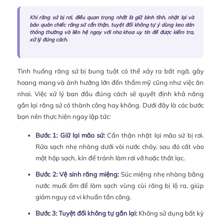
Khi răng sứ bị rơi, điều quan trọng nhất là giữ bình tĩnh, nhặt lại và
bảo quản chiếc răng sứ cẩn thận, tuyệt đối không tự ý dùng keo dán
thông thường và liên hệ ngay với nha khoa uy tín để được kiểm tra,
xử lý đúng cách.
Tình huống răng sứ bị bung tuột có thể xảy ra bất ngờ, gây
hoang mang và ảnh hưởng lớn đến thẩm mỹ cũng như việc ăn
nhai. Việc xử lý ban đầu đúng cách sẽ quyết định khả năng
gắn lại răng sứ có thành công hay không. Dưới đây là các bước
bạn nên thực hiện ngay lập tức:
Bước 1: Giữ lại mão sứ:
Cẩn thận nhặt lại mão sứ bị rơi.
Rửa sạch nhẹ nhàng dưới vòi nước chảy, sau đó cất vào
một hộp sạch, kín để tránh làm rơi vỡ hoặc thất lạc.
Bước 2: Vệ sinh răng miệng:
Súc miệng nhẹ nhàng bằng
nước muối ấm để làm sạch vùng cùi răng bị lộ ra, giúp
giảm nguy cơ vi khuẩn tấn công.
Bước 3: Tuyệt đối không tự gắn lại:
Không sử dụng bất kỳ