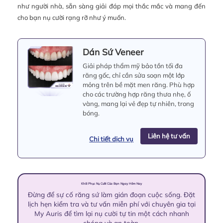
như người nhà, sẵn sàng giải đáp mọi thắc mắc và mang đến
cho bạn nụ cười rạng rỡ như ý muốn.
Dán Sứ Veneer
Giải pháp thẩm mỹ bảo tồn tối đa
răng gốc, chỉ cần sửa soạn một lớp
mỏng trên bề mặt men răng. Phù hợp
cho các trường hợp răng thưa nhẹ, ố
vàng, mang lại vẻ đẹp tự nhiên, trong
bóng.
Liên hệ tư vấn
Chi tiết dịch vụ
Khôi Phục Nụ Cười Của Bạn Ngay Hôm Nay
Đừng để sự cố răng sứ làm gián đoạn cuộc sống. Đặt
lịch hẹn kiểm tra và tư vấn miễn phí với chuyên gia tại
My Auris để tìm lại nụ cười tự tin một cách nhanh
chóng và an toàn.