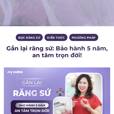
BỌC RĂNG SỨ
,
KIẾN THỨC
,
PHƯƠNG PHÁP
Gắn lại răng sứ: Bảo hành 5 năm,
an tâm trọn đời!