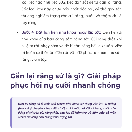
loại keo nào như keo 502, keo dán sắt để tự gắn lại răng.
Các loại keo này chứa hóa chất độc hại, có thể gây tổn
thương nghiêm trọng cho cùi răng, nướu và thậm chí là
tủy răng.
Bước 4: Đặt lịch hẹn nha khoa ngay lập tức:
Liên hệ với
nha khoa của bạn càng sớm càng tốt. Cùi răng thật khi
bị lộ ra rất nhạy cảm và dễ bị tấn công bởi vi khuẩn, việc
trì hoãn có thể dẫn đến các vấn đề phức tạp hơn như sâu
răng, viêm tủy.
Gắn lại răng sứ là gì? Giải pháp
phục hồi nụ cười nhanh chóng
Gắn lại răng sứ là một thủ thuật nha khoa sử dụng vật liệu xi măng
(keo dán) chuyên dụng để cố định lại mão sứ đã bị bung tuột vào
đúng vị trí trên cùi răng thật, sau khi đã kiểm tra và đảm bảo cả mão
sứ và cùi răng đều trong tình trạng tốt.