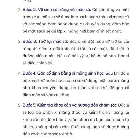
Bước 2: Vệ sinh cùi răng và mão sứ:
Cả cùi răng và mặt
trong của mão sứ sẽ được làm sạch hoàn toàn xi măng cũ
và các mảng bám bằng dụng cụ chuyên dụng, đảm bảo
bề mặt sạch sẽ để lớp xi măng mới bám dính tốt nhất.
Bước 3: Thử lại mão sứ:
Bác sĩ sẽ đặt mão sứ trở lại cùi
răng để kiểm tra độ khít sát ở tất cả các mặt, đặc biệt là
đường viền nướu. Nếu có bất kỳ sự kênh, hở nào, bác sĩ
sẽ điều chỉnh lại.
Bước 4: Gắn cố định bằng xi măng sinh học:
Sau khi đảm
bảo mọi thứ hoàn hảo, bác sĩ sẽ sử dụng một loại xi măng
nha khoa chuyên dụng, an toàn với cơ thể để gắn cố
định mão sứ vào cùi răng.
Bước 5: Kiểm tra khớp cắn và hướng dẫn chăm sóc:
Bác sĩ
sẽ loại bỏ phần xi măng thừa và kiểm tra kỹ lưỡng lại
khớp cắn để đảm bảo việc ăn nhai của bạn hoàn toàn tự
nhiên, không bị cộm cấn. Cuối cùng, bạn sẽ được hướng
dẫn cách chăm sóc tại nhà.