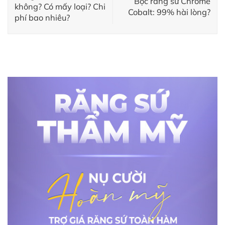
Bọc răng sứ Chrome
không? Có mấy loại? Chi
Cobalt: 99% hài lòng?
phí bao nhiêu?