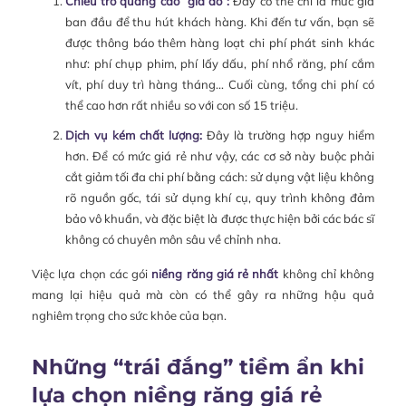
Chiêu trò quảng cáo “giá ảo”:
Đây có thể chỉ là mức giá
ban đầu để thu hút khách hàng. Khi đến tư vấn, bạn sẽ
được thông báo thêm hàng loạt chi phí phát sinh khác
như: phí chụp phim, phí lấy dấu, phí nhổ răng, phí cắm
vít, phí duy trì hàng tháng… Cuối cùng, tổng chi phí có
thể cao hơn rất nhiều so với con số 15 triệu.
Dịch vụ kém chất lượng:
Đây là trường hợp nguy hiểm
hơn. Để có mức giá rẻ như vậy, các cơ sở này buộc phải
cắt giảm tối đa chi phí bằng cách: sử dụng vật liệu không
rõ nguồn gốc, tái sử dụng khí cụ, quy trình không đảm
bảo vô khuẩn, và đặc biệt là được thực hiện bởi các bác sĩ
không có chuyên môn sâu về chỉnh nha.
Việc lựa chọn các gói
niềng răng giá rẻ nhất
không chỉ không
mang lại hiệu quả mà còn có thể gây ra những hậu quả
nghiêm trọng cho sức khỏe của bạn.
Những “trái đắng” tiềm ẩn khi
lựa chọn niềng răng giá rẻ