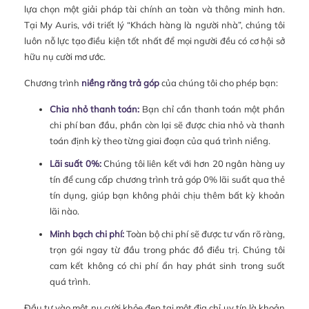
lựa chọn một giải pháp tài chính an toàn và thông minh hơn.
Tại My Auris, với triết lý “Khách hàng là người nhà”, chúng tôi
luôn nỗ lực tạo điều kiện tốt nhất để mọi người đều có cơ hội sở
hữu nụ cười mơ ước.
Chương trình
niềng răng trả góp
của chúng tôi cho phép bạn:
Chia nhỏ thanh toán:
Bạn chỉ cần thanh toán một phần
chi phí ban đầu, phần còn lại sẽ được chia nhỏ và thanh
toán định kỳ theo từng giai đoạn của quá trình niềng.
Lãi suất 0%:
Chúng tôi liên kết với hơn 20 ngân hàng uy
tín để cung cấp chương trình trả góp 0% lãi suất qua thẻ
tín dụng, giúp bạn không phải chịu thêm bất kỳ khoản
lãi nào.
Minh bạch chi phí:
Toàn bộ chi phí sẽ được tư vấn rõ ràng,
trọn gói ngay từ đầu trong phác đồ điều trị. Chúng tôi
cam kết không có chi phí ẩn hay phát sinh trong suốt
quá trình.
Đầu tư vào một nụ cười khỏe đẹp tại một địa chỉ uy tín là khoản