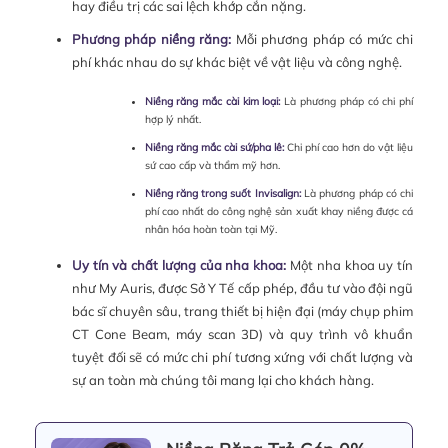
hay điều trị các sai lệch khớp cắn nặng.
Phương pháp niềng răng:
Mỗi phương pháp có mức chi
phí khác nhau do sự khác biệt về vật liệu và công nghệ.
Niềng răng mắc cài kim loại:
Là phương pháp có chi phí
hợp lý nhất.
Niềng răng mắc cài sứ/pha lê:
Chi phí cao hơn do vật liệu
sứ cao cấp và thẩm mỹ hơn.
Niềng răng trong suốt Invisalign:
Là phương pháp có chi
phí cao nhất do công nghệ sản xuất khay niềng được cá
nhân hóa hoàn toàn tại Mỹ.
Uy tín và chất lượng của nha khoa:
Một nha khoa uy tín
như My Auris, được Sở Y Tế cấp phép, đầu tư vào đội ngũ
bác sĩ chuyên sâu, trang thiết bị hiện đại (máy chụp phim
CT Cone Beam, máy scan 3D) và quy trình vô khuẩn
tuyệt đối sẽ có mức chi phí tương xứng với chất lượng và
sự an toàn mà chúng tôi mang lại cho khách hàng.