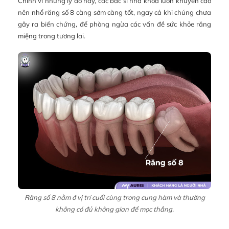
Chính vì những lý do này, các bác sĩ nha khoa luôn khuyến cáo
nên nhổ răng số 8 càng sớm càng tốt, ngay cả khi chúng chưa
gây ra biến chứng, để phòng ngừa các vấn đề sức khỏe răng
miệng trong tương lai.
Răng số 8 nằm ở vị trí cuối cùng trong cung hàm và thường
không có đủ không gian để mọc thẳng.