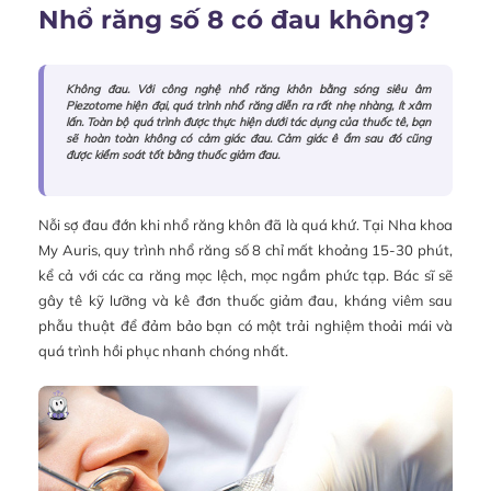
Nhổ răng số 8 có đau không?
Không đau. Với công nghệ nhổ răng khôn bằng sóng siêu âm
Piezotome hiện đại, quá trình nhổ răng diễn ra rất nhẹ nhàng, ít xâm
lấn. Toàn bộ quá trình được thực hiện dưới tác dụng của thuốc tê, bạn
sẽ hoàn toàn không có cảm giác đau. Cảm giác ê ẩm sau đó cũng
được kiểm soát tốt bằng thuốc giảm đau.
Nỗi sợ đau đớn khi nhổ răng khôn đã là quá khứ. Tại Nha khoa
My Auris, quy trình nhổ răng số 8 chỉ mất khoảng 15-30 phút,
kể cả với các ca răng mọc lệch, mọc ngầm phức tạp. Bác sĩ sẽ
gây tê kỹ lưỡng và kê đơn thuốc giảm đau, kháng viêm sau
phẫu thuật để đảm bảo bạn có một trải nghiệm thoải mái và
quá trình hồi phục nhanh chóng nhất.