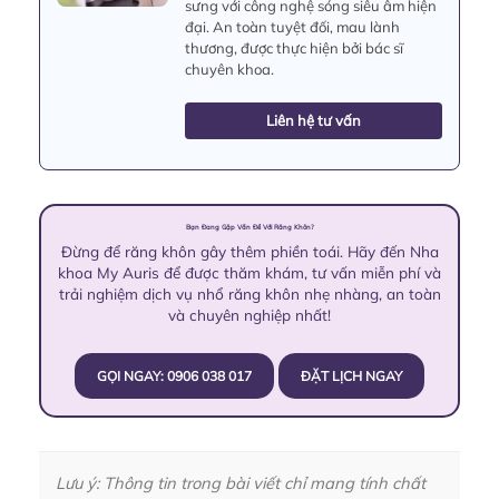
sưng với công nghệ sóng siêu âm hiện
đại. An toàn tuyệt đối, mau lành
thương, được thực hiện bởi bác sĩ
chuyên khoa.
Liên hệ tư vấn
Bạn Đang Gặp Vấn Đề Với Răng Khôn?
Đừng để răng khôn gây thêm phiền toái. Hãy đến Nha
khoa My Auris để được thăm khám, tư vấn miễn phí và
trải nghiệm dịch vụ nhổ răng khôn nhẹ nhàng, an toàn
và chuyên nghiệp nhất!
GỌI NGAY: 0906 038 017
ĐẶT LỊCH NGAY
Lưu ý: Thông tin trong bài viết chỉ mang tính chất