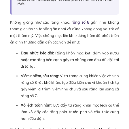
thiết.
Không giống như các răng khác,
răng số 8
gần như không
tham gia vào chức năng ăn nhai và cũng không đóng vai trò về
mặt thẩm mỹ. Việc chúng mọc lên khi xương hàm đã phát triển
ổn định thường dẫn đến các vấn đề như:
Đau nhức kéo dài:
Răng khôn mọc kẹt, đâm vào nướu
hoặc các răng bên cạnh gây ra những cơn đau dữ dội, tái
đi tái lại.
Viêm nhiễm, sâu răng:
Vị trí trong cùng khiến việc vệ sinh
răng số 8 rất khó khăn, tạo điều kiện cho vi khuẩn tích tụ
gây viêm lợi trùm, viêm nha chu và sâu răng lan sang cả
răng số 7.
Xô lệch toàn hàm:
Lực đẩy từ răng khôn mọc lệch có thể
làm xô đẩy các răng phía trước, phá vỡ cấu trúc cung
hàm đều đặn.