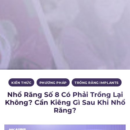
KIẾN THỨC
,
PHƯƠNG PHÁP
,
TRỒNG RĂNG IMPLANTS
Nhổ Răng Số 8 Có Phải Trồng Lại
Không? Cần Kiêng Gì Sau Khi Nhổ
Răng?