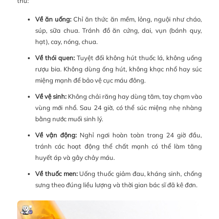
thủ:
Về ăn uống:
Chỉ ăn thức ăn mềm, lỏng, nguội như cháo,
súp, sữa chua. Tránh đồ ăn cứng, dai, vụn (bánh quy,
hạt), cay, nóng, chua.
Về thói quen:
Tuyệt đối không hút thuốc lá, không uống
rượu bia. Không dùng ống hút, không khạc nhổ hay súc
miệng mạnh để bảo vệ cục máu đông.
Về vệ sinh:
Không chải răng hay dùng tăm, tay chạm vào
vùng mới nhổ. Sau 24 giờ, có thể súc miệng nhẹ nhàng
bằng nước muối sinh lý.
Về vận động:
Nghỉ ngơi hoàn toàn trong 24 giờ đầu,
tránh các hoạt động thể chất mạnh có thể làm tăng
huyết áp và gây chảy máu.
Về thuốc men:
Uống thuốc giảm đau, kháng sinh, chống
sưng theo đúng liều lượng và thời gian bác sĩ đã kê đơn.