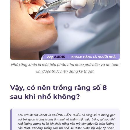
Nhổ răng khôn là một tiểu phẫu nha khoa phổ biến và an toàn
khi được thực hiện đúng kỹ thuật.
Vậy, có nên trồng răng số 8
sau khi nhổ không?
Câu trả lời dứt khoát là KHÔNG CẦN THIẾT. Vì răng số 8 không giữ
vai trò quan trọng trong ăn nhai và thẩm mỹ, việc trồng lại sau khi
nhổ không mang lại lợi ích chức năng nào mà còn gây tốn kém không
cần thiết. Khoảng trống sau khi nhổ sẽ được nướu lấp đầy tự nhiên