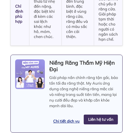
thưa từ nhẹ
đến trung
chủ yếu ở
Chỉ
đến nặng,
bình, đặc
răng cửa.
định
đặc biệt khi
biệt ở vùng
Giải pháp
phù
đi kèm các
răng cửa,
tạm thời
hợp
sai lệch
răng đều và
hoặc cho
khác như
có màu sắc
người có
hô, móm,
cần cải
ngân sách
chen chúc.
thiện.
hạn chế.
Niềng Răng Thẩm Mỹ Hiện
Đại
Giải pháp nắn chỉnh răng tận gốc, bảo
tồn tối đa răng thật. My Auris ứng
dụng công nghệ niềng răng mắc cài
và niềng trong suốt tiên tiến, mang lại
nụ cười đều đẹp và khớp cắn khỏe
mạnh dài lâu.
Liên hệ tư vấn
Chi tiết dịch vụ