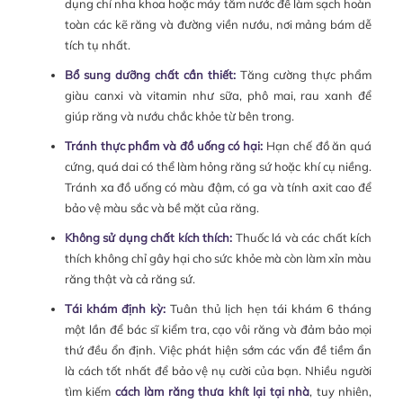
dụng chỉ nha khoa hoặc máy tăm nước để làm sạch hoàn
toàn các kẽ răng và đường viền nướu, nơi mảng bám dễ
tích tụ nhất.
Bổ sung dưỡng chất cần thiết:
Tăng cường thực phẩm
giàu canxi và vitamin như sữa, phô mai, rau xanh để
giúp răng và nướu chắc khỏe từ bên trong.
Tránh thực phẩm và đồ uống có hại:
Hạn chế đồ ăn quá
cứng, quá dai có thể làm hỏng răng sứ hoặc khí cụ niềng.
Tránh xa đồ uống có màu đậm, có ga và tính axit cao để
bảo vệ màu sắc và bề mặt của răng.
Không sử dụng chất kích thích:
Thuốc lá và các chất kích
thích không chỉ gây hại cho sức khỏe mà còn làm xỉn màu
răng thật và cả răng sứ.
Tái khám định kỳ:
Tuân thủ lịch hẹn tái khám 6 tháng
một lần để bác sĩ kiểm tra, cạo vôi răng và đảm bảo mọi
thứ đều ổn định. Việc phát hiện sớm các vấn đề tiềm ẩn
là cách tốt nhất để bảo vệ nụ cười của bạn. Nhiều người
tìm kiếm
cách làm răng thưa khít lại tại nhà
, tuy nhiên,