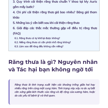
3.
Quy trình cải thiện răng thưa chuẩn Y khoa tại My Auris
gồm mấy bước?
4.
Chi phí cải thiện răng thưa giá bao nhiêu? Bảng giá tham
khảo
5.
Những lưu ý cần biết sau khi cải thiện răng thưa
6.
Giải đáp các thắc mắc thường gặp về điều trị răng thưa
(FAQ)
6.1.
Răng thưa có tự khít lại được không?
6.2.
Niềng răng thưa có cần phải nhổ răng không?
6.3.
Làm sao để răng đều không cần niềng?
Răng thưa là gì? Nguyên nhân
và Tác hại bạn không ngờ tới
Răng thưa là tình trạng xuất hiện các khoảng trống giữa hai hay
nhiều răng trên cùng một cung hàm. Tình trạng này xảy ra do sự bất
cân xứng giữa kích thước của răng và độ rộng của xương hàm, hoặc
do các yếu tố bệnh lý và thói quen.