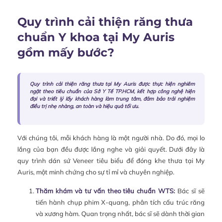
Quy trình cải thiện răng thưa
chuẩn Y khoa tại My Auris
gồm mấy bước?
Quy trình cải thiện răng thưa tại My Auris được thực hiện nghiêm
ngặt theo tiêu chuẩn của Sở Y Tế TP.HCM, kết hợp công nghệ hiện
đại và triết lý lấy khách hàng làm trung tâm, đảm bảo trải nghiệm
điều trị nhẹ nhàng, an toàn và hiệu quả tối ưu.
Với chúng tôi, mỗi khách hàng là một người nhà. Do đó, mọi lo
lắng của bạn đều được lắng nghe và giải quyết. Dưới đây là
quy trình dán sứ Veneer tiêu biểu để đóng khe thưa tại My
Auris, một minh chứng cho sự tỉ mỉ và chuyên nghiệp.
Thăm khám và tư vấn theo tiêu chuẩn WTS:
Bác sĩ sẽ
tiến hành chụp phim X-quang, phân tích cấu trúc răng
và xương hàm. Quan trọng nhất, bác sĩ sẽ dành thời gian