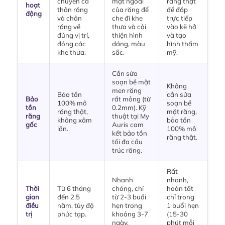
chuyển cả
mặt ngoài
răng thật
hoạt
thân răng
của răng để
để đắp
động
và chân
che đi khe
trực tiếp
răng về
thưa và cải
vào kẽ hở
đúng vị trí,
thiện hình
và tạo
đóng các
dáng, màu
hình thẩm
khe thưa.
sắc.
mỹ.
Cần sửa
soạn bề mặt
Không
men răng
Bảo tồn
cần sửa
Bảo
rất mỏng (từ
100% mô
soạn bề
tồn
0.2mm). Kỹ
răng thật,
mặt răng,
răng
thuật tại My
không xâm
bảo tồn
gốc
Auris cam
lấn.
100% mô
kết bảo tồn
răng thật.
tối đa cấu
trúc răng.
Rất
Nhanh
nhanh,
Thời
Từ 6 tháng
chóng, chỉ
hoàn tất
gian
đến 2.5
từ 2-3 buổi
chỉ trong
điều
năm, tùy độ
hẹn trong
1 buổi hẹn
trị
phức tạp.
khoảng 3-7
(15-30
ngày.
phút mỗi