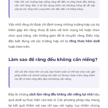
Hầu hết các trường hợp niềng răng để điều trị răng thưa đều không
cần nhổ răng. Bác sĩ sẽ tận dụng chính các khoảng trống đó để sắp
xếp lại các răng trên cung hàm cho đều đặn và thẳng hàng.
Việc nhổ răng chỉ được chỉ định trong những trường hợp cực kỳ
hiếm gặp khi răng thưa đi kèm với tình trạng hô hoặc chen
chúc quá nặng, cần không gian để di chuyển răng. Điều này
đặc biệt đúng với các trường hợp chỉ bị
răng thưa hàm dưới
hoặc hàm trên.
Làm sao để răng đều không cần niềng?
Với các khe thưa nhỏ và vừa, bạn hoàn toàn có thể lựa chọn các giải
pháp thẩm mỹ nhanh chóng như dán sứ Veneer hoặc trám răng thẩm
mỹ để có hàm răng đều đẹp mà không cần niềng.
Đây là những
cách làm răng đều không cần niềng tại nhà
hiệu
quả dưới sự thực hiện của bác sĩ. Các phương pháp này mang
lại kết quả thẩm mỹ cao chỉ sau vài ngày, tuy nhiên chúng