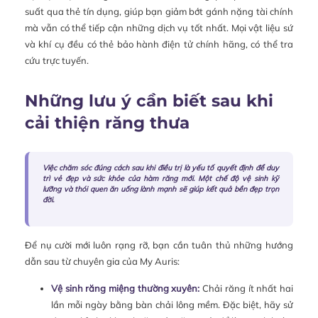
suất qua thẻ tín dụng, giúp bạn giảm bớt gánh nặng tài chính
mà vẫn có thể tiếp cận những dịch vụ tốt nhất. Mọi vật liệu sứ
và khí cụ đều có thẻ bảo hành điện tử chính hãng, có thể tra
cứu trực tuyến.
Những lưu ý cần biết sau khi
cải thiện răng thưa
Việc chăm sóc đúng cách sau khi điều trị là yếu tố quyết định để duy
trì vẻ đẹp và sức khỏe của hàm răng mới. Một chế độ vệ sinh kỹ
lưỡng và thói quen ăn uống lành mạnh sẽ giúp kết quả bền đẹp trọn
đời.
Để nụ cười mới luôn rạng rỡ, bạn cần tuân thủ những hướng
dẫn sau từ chuyên gia của My Auris:
Vệ sinh răng miệng thường xuyên:
Chải răng ít nhất hai
lần mỗi ngày bằng bàn chải lông mềm. Đặc biệt, hãy sử