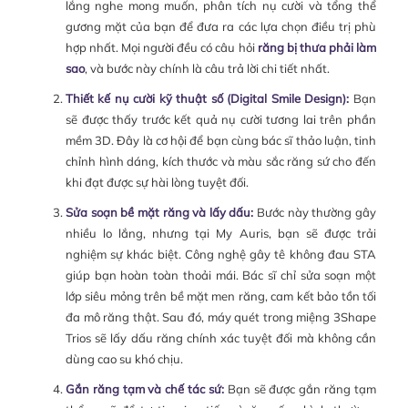
lắng nghe mong muốn, phân tích nụ cười và tổng thể
gương mặt của bạn để đưa ra các lựa chọn điều trị phù
hợp nhất. Mọi người đều có câu hỏi
răng bị thưa phải làm
sao
, và bước này chính là câu trả lời chi tiết nhất.
Thiết kế nụ cười kỹ thuật số (Digital Smile Design):
Bạn
sẽ được thấy trước kết quả nụ cười tương lai trên phần
mềm 3D. Đây là cơ hội để bạn cùng bác sĩ thảo luận, tinh
chỉnh hình dáng, kích thước và màu sắc răng sứ cho đến
khi đạt được sự hài lòng tuyệt đối.
Sửa soạn bề mặt răng và lấy dấu:
Bước này thường gây
nhiều lo lắng, nhưng tại My Auris, bạn sẽ được trải
nghiệm sự khác biệt. Công nghệ gây tê không đau STA
giúp bạn hoàn toàn thoải mái. Bác sĩ chỉ sửa soạn một
lớp siêu mỏng trên bề mặt men răng, cam kết bảo tồn tối
đa mô răng thật. Sau đó, máy quét trong miệng 3Shape
Trios sẽ lấy dấu răng chính xác tuyệt đối mà không cần
dùng cao su khó chịu.
Gắn răng tạm và chế tác sứ:
Bạn sẽ được gắn răng tạm