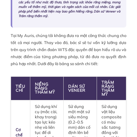
các yếu tố như mức độ thưa, tình trạng sức khỏe răng miệng, mong
muốn về thẩm mỹ, thời gian và ngân sách của mỗi cá nhân. Các giải
pháp phổ biến nhất hiện nay bao gồm Niềng răng, Dán sứ Veneer và
Trám răng thẩm mỹ.
Tại My Auris, chúng tôi không đưa ra một công thức chung cho
tất cả mọi người. Thay vào đó, bác sĩ sẽ tư vấn kỹ lưỡng dựa
trên quy trình chẩn đoán WTS độc quyền để bạn hiểu rõ ưu và
nhược điểm của từng phương pháp, từ đó đưa ra quyết định
phù hợp nhất. Dưới đây là bảng so sánh chi tiết:
TRÁM
NIỀNG
TIÊU
DÁN SỨ
RĂNG
RĂNG
CHÍ
VENEER
THẨM
THẨM MỸ
MỸ
Sử dụng khí
Sử dụng
Sử dụng
cụ (mắc cài,
một mặt sứ
vật liệu
khay trong)
siêu mỏng
composite
tạo lực kéo
(0.2–0.5
có màu
nhẹ và liên
mm) dán cố
sắc tương
Cơ
tục để di
định lên bề
đồng với
chế