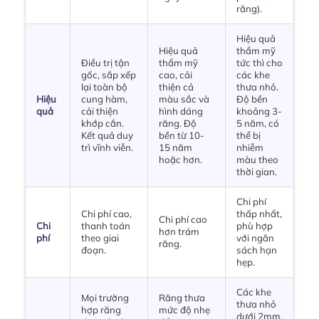
răng).
Hiệu quả
Hiệu quả
thẩm mỹ
Điều trị tận
thẩm mỹ
tức thì cho
gốc, sắp xếp
cao, cải
các khe
lại toàn bộ
thiện cả
thưa nhỏ.
Hiệu
cung hàm,
màu sắc và
Độ bền
quả
cải thiện
hình dáng
khoảng 3-
khớp cắn.
răng. Độ
5 năm, có
Kết quả duy
bền từ 10-
thể bị
trì vĩnh viễn.
15 năm
nhiễm
hoặc hơn.
màu theo
thời gian.
Chi phí
Chi phí cao,
thấp nhất,
Chi phí cao
Chi
thanh toán
phù hợp
hơn trám
phí
theo giai
với ngân
răng.
đoạn.
sách hạn
hẹp.
Các khe
Mọi trường
Răng thưa
thưa nhỏ
hợp răng
mức độ nhẹ
dưới 2mm,