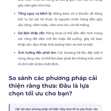
gây cảm giác khó chịu.
Tăng nguy cơ bệnh lý:
Mảng bám và vi khuẩn dễ dàng
tích tụ tại các kẽ thưa, là nguyên nhân hàng đầu gây
sâu răng, viêm nướu, viêm nha chu và hôi miệng.
Sai lệch khớp cắn:
Răng thưa có thể dẫn đến tình trạng
các răng đối diện trồi lên hoặc đổ xuống, gây rối loạn
khớp cắn, đau khớp thái dương hàm và mỏi cơ mặt.
Ảnh hưởng đến phát âm:
Các khoảng hở lớn, đặc biệt ở
vùng răng cửa, có thể làm bạn phát âm không tròn vành
rõ chữ một số âm nhất định.
So sánh các phương pháp cải
thiện răng thưa: Đâu là lựa
chọn tối ưu cho bạn?
Việc lựa chọn phương pháp cải thiện răng thưa tối ưu phụ thuộc vào