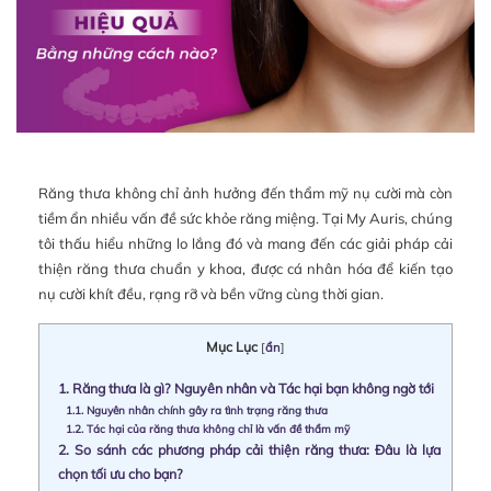
Răng thưa không chỉ ảnh hưởng đến thẩm mỹ nụ cười mà còn
tiềm ẩn nhiều vấn đề sức khỏe răng miệng. Tại My Auris, chúng
tôi thấu hiểu những lo lắng đó và mang đến các giải pháp cải
thiện răng thưa chuẩn y khoa, được cá nhân hóa để kiến tạo
nụ cười khít đều, rạng rỡ và bền vững cùng thời gian.
Mục Lục
[
ẩn
]
1.
Răng thưa là gì? Nguyên nhân và Tác hại bạn không ngờ tới
1.1.
Nguyên nhân chính gây ra tình trạng răng thưa
1.2.
Tác hại của răng thưa không chỉ là vấn đề thẩm mỹ
2.
So sánh các phương pháp cải thiện răng thưa: Đâu là lựa
chọn tối ưu cho bạn?