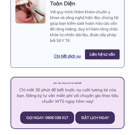
Toàn Diện
Với quy trình thăm khám chuẩn y
khoa và công nghệ hiện đại, chúng tôi
giúp bạn kiểm soát hoàn hảo các vấn
đề răng miệng, duy trì hàm răng chắc
khỏe tự nhiên dài lâu, được cấp phép
bởi Sở Y Tế.
Liên hệ tư vấn
Chi tiết dịch vụ
Bạn Sẵn Sàng Cho Nụ Cười Mới?
Chỉ mất 30 phút để biết trước nụ cười tương lai của
bạn. Đăng ký tư vấn miễn phí với chuyên gia theo tiêu
chuẩn WTS ngay hôm nay!
GỌI NGAY: 0906 038 017
ĐẶT LỊCH NGAY