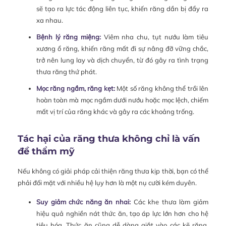
sẽ tạo ra lực tác động liên tục, khiến răng dần bị đẩy ra
xa nhau.
Bệnh lý răng miệng:
Viêm nha chu, tụt nướu làm tiêu
xương ổ răng, khiến răng mất đi sự nâng đỡ vững chắc,
trở nên lung lay và dịch chuyển, từ đó gây ra tình trạng
thưa răng thứ phát.
Mọc răng ngầm, răng kẹt:
Một số răng không thể trồi lên
hoàn toàn mà mọc ngầm dưới nướu hoặc mọc lệch, chiếm
mất vị trí của răng khác và gây ra các khoảng trống.
Tác hại của răng thưa không chỉ là vấn
đề thẩm mỹ
Nếu không có giải pháp cải thiện răng thưa kịp thời, bạn có thể
phải đối mặt với nhiều hệ lụy hơn là một nụ cười kém duyên.
Suy giảm chức năng ăn nhai:
Các khe thưa làm giảm
hiệu quả nghiền nát thức ăn, tạo áp lực lớn hơn cho hệ
tiêu hóa. Thức ăn cũng dễ dàng giắt vào các kẽ răng,