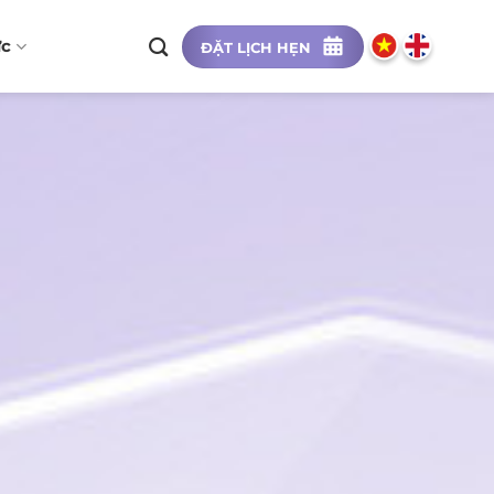
ức
ĐẶT LỊCH HẸN