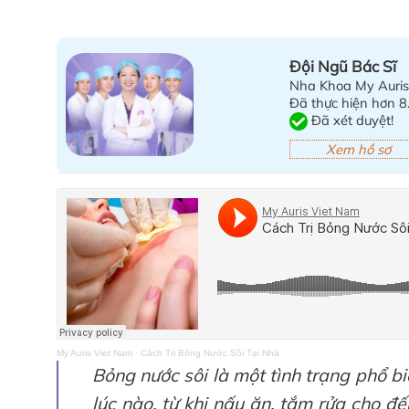
Đội Ngũ Bác Sĩ
Nha Khoa My Auri
Đã thực hiện hơn 8
Đã xét duyệt!
Xem hồ sơ
My Auris Viet Nam
·
Cách Trị Bỏng Nước Sôi Tại Nhà
Bỏng nước sôi là một tình trạng phổ b
lúc nào, từ khi nấu ăn, tắm rửa cho đế