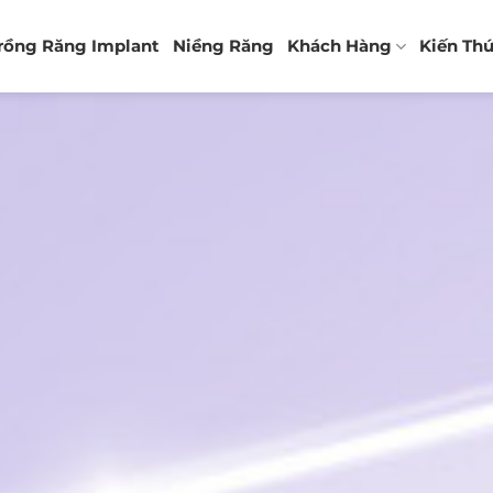
rồng Răng Implant
Niềng Răng
Khách Hàng
Kiến Th