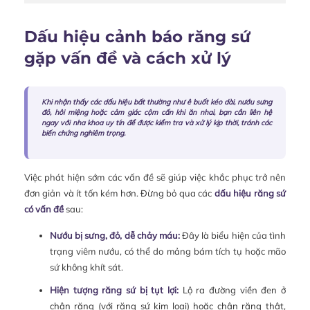
Dấu hiệu cảnh báo răng sứ
gặp vấn đề và cách xử lý
Khi nhận thấy các dấu hiệu bất thường như ê buốt kéo dài, nướu sưng
đỏ, hôi miệng hoặc cảm giác cộm cấn khi ăn nhai, bạn cần liên hệ
ngay với nha khoa uy tín để được kiểm tra và xử lý kịp thời, tránh các
biến chứng nghiêm trọng.
Việc phát hiện sớm các vấn đề sẽ giúp việc khắc phục trở nên
đơn giản và ít tốn kém hơn. Đừng bỏ qua các
dấu hiệu răng sứ
có vấn đề
sau:
Nướu bị sưng, đỏ, dễ chảy máu:
Đây là biểu hiện của tình
trạng viêm nướu, có thể do mảng bám tích tụ hoặc mão
sứ không khít sát.
Hiện tượng
răng sứ bị tụt lợi
:
Lộ ra đường viền đen ở
chân răng (với răng sứ kim loại) hoặc chân răng thật,