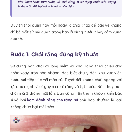
nha khoa hoặc tăm nước, và cuối cùng là sử dụng nước súc miệng
không cồn để loại bỏ vi khuẩn toàn diện.
Duy trì thói quen này mỗi ngày là chìa khóa để bảo vệ không
chỉ bề mặt sứ mà quan trọng hơn là vùng nướu nhạy cảm xung
quanh.
Bước 1: Chải răng đúng kỹ thuật
Sử dụng bàn chải có lông mềm và chải răng theo chiều dọc
hoặc xoay tròn nhẹ nhàng, đặc biệt chú ý đến khu vực viền
nướu nơi tiếp xúc với mão sứ. Tuyệt đối không chải ngang với
lực quá mạnh vì sẽ gây mòn cổ răng và tụt nướu. Nên thay bàn
chải mỗi 3 tháng một lần. Bạn cũng nên tham khảo ý kiến bác
sĩ về loại
kem đánh răng cho răng sứ
phù hợp, thường là loại
không chứa hạt mài mòn.