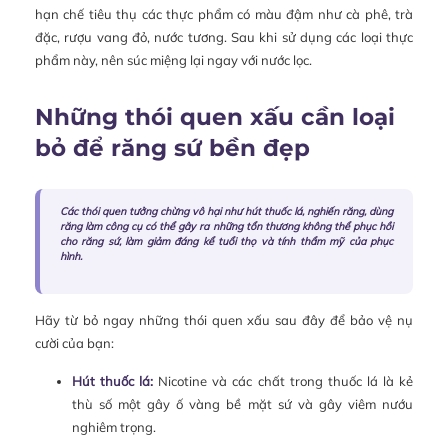
hạn chế tiêu thụ các thực phẩm có màu đậm như cà phê, trà
đặc, rượu vang đỏ, nước tương. Sau khi sử dụng các loại thực
phẩm này, nên súc miệng lại ngay với nước lọc.
Những thói quen xấu cần loại
bỏ để răng sứ bền đẹp
Các thói quen tưởng chừng vô hại như hút thuốc lá, nghiến răng, dùng
răng làm công cụ có thể gây ra những tổn thương không thể phục hồi
cho răng sứ, làm giảm đáng kể tuổi thọ và tính thẩm mỹ của phục
hình.
Hãy từ bỏ ngay những thói quen xấu sau đây để bảo vệ nụ
cười của bạn:
Hút thuốc lá:
Nicotine và các chất trong thuốc lá là kẻ
thù số một gây ố vàng bề mặt sứ và gây viêm nướu
nghiêm trọng.