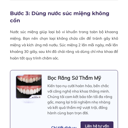
Bước 3: Dùng nước súc miệng không
cồn
Nước súc miệng giúp loại bỏ vi khuẩn trong toàn bộ khoang
miệng. Bạn nên chọn loại không chứa cồn để tránh gây khô
miệng và kích ứng mô nướu. Súc miệng 2 lần mỗi ngày, mỗi lần
khoảng 30 giây, sau khi đã chải răng và dùng chỉ nha khoa để
hoàn tất quy trình chăm sóc.
Bọc Răng Sứ Thẩm Mỹ
Kiến tạo nụ cười hoàn hảo, bền chắc
với công nghệ nha khoa thông minh.
Chúng tôi cam kết bảo tồn tối đa răng
gốc, mang lại trải nghiệm nhẹ nhàng
và kết quả thẩm mỹ vượt trội, đồng
hành cùng bạn trọn đời.
Liên hệ tư vấn
Chi tiết dịch vụ