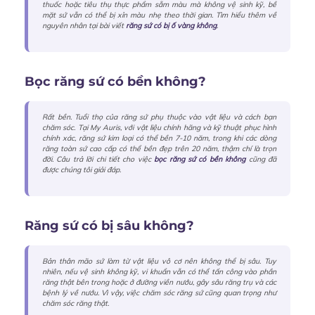
thuốc hoặc tiêu thụ thực phẩm sẫm màu mà không vệ sinh kỹ, bề
mặt sứ vẫn có thể bị xỉn màu nhẹ theo thời gian. Tìm hiểu thêm về
nguyên nhân tại bài viết
răng sứ có bị ố vàng không
.
Bọc răng sứ có bền không?
Rất bền. Tuổi thọ của răng sứ phụ thuộc vào vật liệu và cách bạn
chăm sóc. Tại My Auris, với vật liệu chính hãng và kỹ thuật phục hình
chính xác, răng sứ kim loại có thể bền 7-10 năm, trong khi các dòng
răng toàn sứ cao cấp có thể bền đẹp trên 20 năm, thậm chí là trọn
đời. Câu trả lời chi tiết cho việc
bọc răng sứ có bền không
cũng đã
được chúng tôi giải đáp.
Răng sứ có bị sâu không?
Bản thân mão sứ làm từ vật liệu vô cơ nên không thể bị sâu. Tuy
nhiên, nếu vệ sinh không kỹ, vi khuẩn vẫn có thể tấn công vào phần
răng thật bên trong hoặc ở đường viền nướu, gây sâu răng trụ và các
bệnh lý về nướu. Vì vậy, việc chăm sóc răng sứ cũng quan trọng như
chăm sóc răng thật.