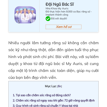
Đội Ngũ Bác Sĩ
Nha Khoa My Auris
Đã thực hiện hơn 8.000 ca Bọc răng sứ -
Implant thành công
Đã xét duyệt!
Xem hồ sơ
Nhiều người lầm tưởng răng sứ không cần chăm
sóc kỹ như răng thật, dẫn đến giảm tuổi thọ phục
hình và phát sinh chi phí. Bài viết này, với sự kiểm
duyệt y khoa từ đội ngũ bác sĩ My Auris, sẽ cung
cấp một lộ trình chăm sóc toàn diện, giúp nụ cười
của bạn bền đẹp vĩnh viễn.
Mục Lục
[
ẩn
]
1.
Tại sao cần chăm sóc răng sứ đúng cách?
2.
Chăm sóc răng sứ ngay sau khi gắn: 72 giờ vàng quyết định
3.
Quy trình vệ sinh răng sứ chuẩn Y khoa tại nhà