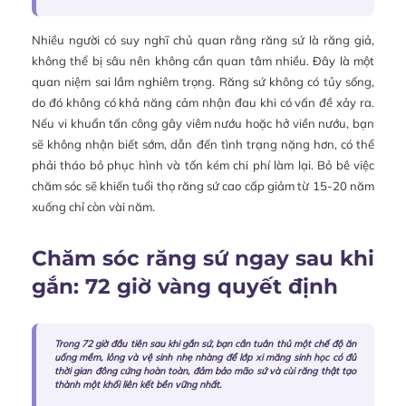
Nhiều người có suy nghĩ chủ quan rằng răng sứ là răng giả,
không thể bị sâu nên không cần quan tâm nhiều. Đây là một
quan niệm sai lầm nghiêm trọng. Răng sứ không có tủy sống,
do đó không có khả năng cảm nhận đau khi có vấn đề xảy ra.
Nếu vi khuẩn tấn công gây viêm nướu hoặc hở viền nướu, bạn
sẽ không nhận biết sớm, dẫn đến tình trạng nặng hơn, có thể
phải tháo bỏ phục hình và tốn kém chi phí làm lại. Bỏ bê việc
chăm sóc sẽ khiến tuổi thọ răng sứ cao cấp giảm từ 15-20 năm
xuống chỉ còn vài năm.
Chăm sóc răng sứ ngay sau khi
gắn: 72 giờ vàng quyết định
Trong 72 giờ đầu tiên sau khi gắn sứ, bạn cần tuân thủ một chế độ ăn
uống mềm, lỏng và vệ sinh nhẹ nhàng để lớp xi măng sinh học có đủ
thời gian đông cứng hoàn toàn, đảm bảo mão sứ và cùi răng thật tạo
thành một khối liên kết bền vững nhất.