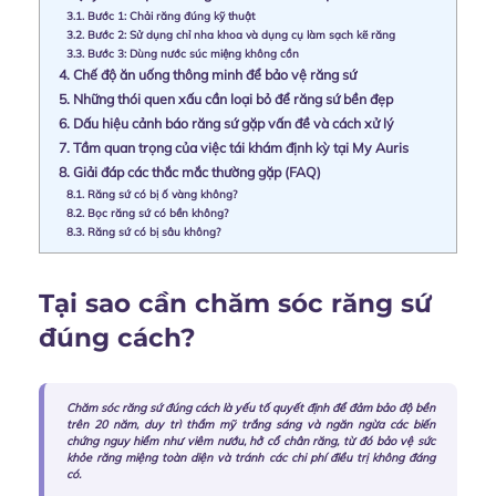
3.1.
Bước 1: Chải răng đúng kỹ thuật
3.2.
Bước 2: Sử dụng chỉ nha khoa và dụng cụ làm sạch kẽ răng
3.3.
Bước 3: Dùng nước súc miệng không cồn
4.
Chế độ ăn uống thông minh để bảo vệ răng sứ
5.
Những thói quen xấu cần loại bỏ để răng sứ bền đẹp
6.
Dấu hiệu cảnh báo răng sứ gặp vấn đề và cách xử lý
7.
Tầm quan trọng của việc tái khám định kỳ tại My Auris
8.
Giải đáp các thắc mắc thường gặp (FAQ)
8.1.
Răng sứ có bị ố vàng không?
8.2.
Bọc răng sứ có bền không?
8.3.
Răng sứ có bị sâu không?
Tại sao cần chăm sóc răng sứ
đúng cách?
Chăm sóc răng sứ đúng cách là yếu tố quyết định để đảm bảo độ bền
trên 20 năm, duy trì thẩm mỹ trắng sáng và ngăn ngừa các biến
chứng nguy hiểm như viêm nướu, hở cổ chân răng, từ đó bảo vệ sức
khỏe răng miệng toàn diện và tránh các chi phí điều trị không đáng
có.