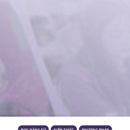
BỌC RĂNG SỨ
,
KIẾN THỨC
,
PHƯƠNG PHÁP