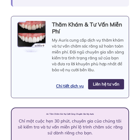
Thăm Khám & Tư Vấn Miễn
Phí
My Auris cung cấp dịch vụ thăm khám
và tư vấn chăm sóc răng sứ hoàn toàn
miễn phí. Đội ngũ chuyên gia sẵn sàng
kiểm tra tình trạng răng sứ của bạn
và đưa ra lời khuyên phù hợp nhất để
bảo vệ nụ cười bền lâu.
Liên hệ tư vấn
Chi tiết dịch vụ
An Tâm Chăm Sóc Nụ Cười Cùng Chuyên Gia My Auris
Chỉ một cuộc hẹn 30 phút, chuyên gia của chúng tôi
sẽ kiểm tra và tư vấn miễn phí lộ trình chăm sóc răng
sứ dành riêng cho bạn.