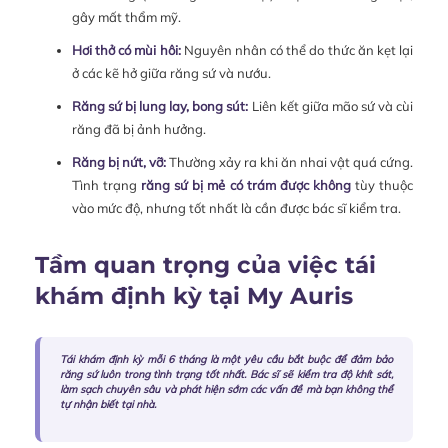
gây mất thẩm mỹ.
Hơi thở có mùi hôi:
Nguyên nhân có thể do thức ăn kẹt lại
ở các kẽ hở giữa răng sứ và nướu.
Răng sứ bị lung lay, bong sút:
Liên kết giữa mão sứ và cùi
răng đã bị ảnh hưởng.
Răng bị nứt, vỡ:
Thường xảy ra khi ăn nhai vật quá cứng.
Tình trạng
răng sứ bị mẻ có trám được không
tùy thuộc
vào mức độ, nhưng tốt nhất là cần được bác sĩ kiểm tra.
Tầm quan trọng của việc tái
khám định kỳ tại My Auris
Tái khám định kỳ mỗi 6 tháng là một yêu cầu bắt buộc để đảm bảo
răng sứ luôn trong tình trạng tốt nhất. Bác sĩ sẽ kiểm tra độ khít sát,
làm sạch chuyên sâu và phát hiện sớm các vấn đề mà bạn không thể
tự nhận biết tại nhà.