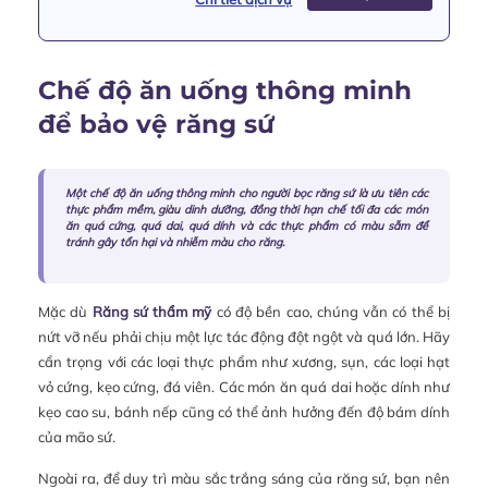
Chế độ ăn uống thông minh
để bảo vệ răng sứ
Một chế độ ăn uống thông minh cho người bọc răng sứ là ưu tiên các
thực phẩm mềm, giàu dinh dưỡng, đồng thời hạn chế tối đa các món
ăn quá cứng, quá dai, quá dính và các thực phẩm có màu sẫm để
tránh gây tổn hại và nhiễm màu cho răng.
Mặc dù
Răng sứ thẩm mỹ
có độ bền cao, chúng vẫn có thể bị
nứt vỡ nếu phải chịu một lực tác động đột ngột và quá lớn. Hãy
cẩn trọng với các loại thực phẩm như xương, sụn, các loại hạt
vỏ cứng, kẹo cứng, đá viên. Các món ăn quá dai hoặc dính như
kẹo cao su, bánh nếp cũng có thể ảnh hưởng đến độ bám dính
của mão sứ.
Ngoài ra, để duy trì màu sắc trắng sáng của răng sứ, bạn nên