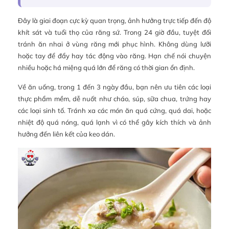
Đây là giai đoạn cực kỳ quan trọng, ảnh hưởng trực tiếp đến độ
khít sát và tuổi thọ của răng sứ. Trong 24 giờ đầu, tuyệt đối
tránh ăn nhai ở vùng răng mới phục hình. Không dùng lưỡi
hoặc tay để đẩy hay tác động vào răng. Hạn chế nói chuyện
nhiều hoặc há miệng quá lớn để răng có thời gian ổn định.
Về ăn uống, trong 1 đến 3 ngày đầu, bạn nên ưu tiên các loại
thực phẩm mềm, dễ nuốt như cháo, súp, sữa chua, trứng hay
các loại sinh tố. Tránh xa các món ăn quá cứng, quá dai, hoặc
nhiệt độ quá nóng, quá lạnh vì có thể gây kích thích và ảnh
hưởng đến liên kết của keo dán.