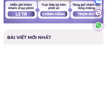
BÀI VIẾT MỚI NHẤT
Giá răng toàn sứ Argen
Giá bọc răng sứ TPHCM
Giá răng sứ tốt nhất hiện
Giá bọc răng sứ toàn
nay
hàm
Giá bọc răng sứ bị sâu