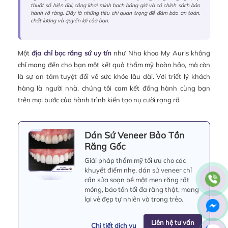
thuật số hiện đại, công khai minh bạch bảng giá và có chính sách bảo
hành rõ ràng. Đây là những tiêu chí quan trọng để đảm bảo an toàn,
chất lượng và quyền lợi của bạn.
Một
địa chỉ bọc răng sứ uy tín
như Nha khoa My Auris không
chỉ mang đến cho bạn một kết quả thẩm mỹ hoàn hảo, mà còn
là sự an tâm tuyệt đối về sức khỏe lâu dài. Với triết lý khách
hàng là người nhà, chúng tôi cam kết đồng hành cùng bạn
trên mọi bước của hành trình kiến tạo nụ cười rạng rỡ.
Dán Sứ Veneer Bảo Tồn
Răng Gốc
Giải pháp thẩm mỹ tối ưu cho các
khuyết điểm nhẹ, dán sứ veneer chỉ
cần sửa soạn bề mặt men răng rất
mỏng, bảo tồn tối đa răng thật, mang
lại vẻ đẹp tự nhiên và trong trẻo.
Liên hệ tư vấn
Chi tiết dịch vụ