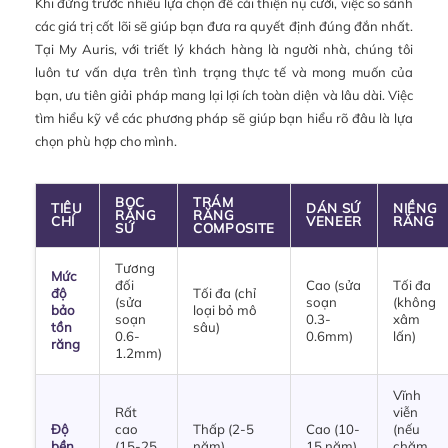
Khi đứng trước nhiều lựa chọn để cải thiện nụ cười, việc so sánh
các giá trị cốt lõi sẽ giúp bạn đưa ra quyết định đúng đắn nhất.
Tại My Auris, với triết lý khách hàng là người nhà, chúng tôi
luôn tư vấn dựa trên tình trạng thực tế và mong muốn của
bạn, ưu tiên giải pháp mang lại lợi ích toàn diện và lâu dài. Việc
tìm hiểu kỹ về các phương pháp sẽ giúp bạn hiểu rõ đâu là lựa
chọn phù hợp cho mình.
BỌC
TRÁM
TIÊU
DÁN SỨ
NIỀNG
RĂNG
RĂNG
CHÍ
VENEER
RĂNG
SỨ
COMPOSITE
Tương
Mức
đối
Cao (sửa
Tối đa
độ
Tối đa (chỉ
(sửa
soạn
(không
bảo
loại bỏ mô
soạn
0.3-
xâm
tồn
sâu)
0.6-
0.6mm)
lấn)
răng
1.2mm)
Vĩnh
Rất
viễn
Độ
cao
Thấp (2-5
Cao (10-
(nếu
bền
(15-25
năm)
15 năm)
chăm