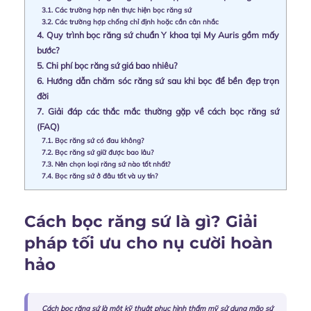
3.1.
Các trường hợp nên thực hiện bọc răng sứ
3.2.
Các trường hợp chống chỉ định hoặc cần cân nhắc
4.
Quy trình bọc răng sứ chuẩn Y khoa tại My Auris gồm mấy
bước?
5.
Chi phí bọc răng sứ giá bao nhiêu?
6.
Hướng dẫn chăm sóc răng sứ sau khi bọc để bền đẹp trọn
đời
7.
Giải đáp các thắc mắc thường gặp về cách bọc răng sứ
(FAQ)
7.1.
Bọc răng sứ có đau không?
7.2.
Bọc răng sứ giữ được bao lâu?
7.3.
Nên chọn loại răng sứ nào tốt nhất?
7.4.
Bọc răng sứ ở đâu tốt và uy tín?
Cách bọc răng sứ là gì? Giải
pháp tối ưu cho nụ cười hoàn
hảo
Cách bọc răng sứ là một kỹ thuật phục hình thẩm mỹ sử dụng mão sứ