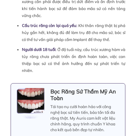
xương cần phải được điều trị dứt điểm và ổn định trước
khi tiến hành bọc sứ để đảm bảo mão sứ có nền tảng
vững chắc.
Cấu trúc răng còn lại quá yếu:
Khi thân răng thật bị phá
hủy gần hết, không đủ để làm trụ đỡ cho mão sứ, bác sĩ
có thể tư vấn giải pháp cắm Implant để thay thế.
Người dưới 18 tuổi:
Ở độ tuổi này, cấu trúc xương hàm và
tủy răng chưa phát triển ổn định hoàn toàn, việc can
thiệp bọc sứ có thể ảnh hưởng đến sự phát triển tự
nhiên.
Bọc Răng Sứ Thẩm Mỹ An
Toàn
Tái tạo nụ cười hoàn hảo với công
nghệ bọc sứ tiên tiến, bảo tồn tối đa
răng thật. My Auris cam kết vật liệu
chính hãng, quy trình chuẩn Y khoa
cho kết quả bền đẹp tự nhiên.