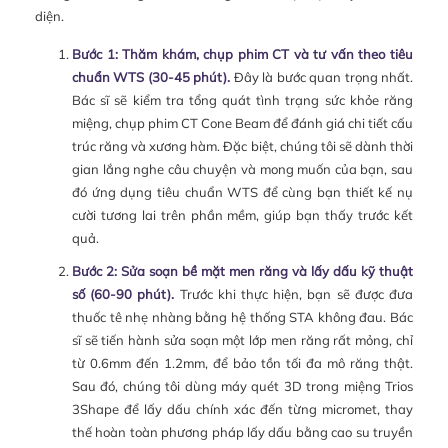
diện.
Bước 1: Thăm khám, chụp phim CT và tư vấn theo tiêu
chuẩn WTS (30-45 phút).
Đây là bước quan trọng nhất.
Bác sĩ sẽ kiểm tra tổng quát tình trạng sức khỏe răng
miệng, chụp phim CT Cone Beam để đánh giá chi tiết cấu
trúc răng và xương hàm. Đặc biệt, chúng tôi sẽ dành thời
gian lắng nghe câu chuyện và mong muốn của bạn, sau
đó ứng dụng tiêu chuẩn WTS để cùng bạn thiết kế nụ
cười tương lai trên phần mềm, giúp bạn thấy trước kết
quả.
Bước 2: Sửa soạn bề mặt men răng và lấy dấu kỹ thuật
số (60-90 phút).
Trước khi thực hiện, bạn sẽ được đưa
thuốc tê nhẹ nhàng bằng hệ thống STA không đau. Bác
sĩ sẽ tiến hành sửa soạn một lớp men răng rất mỏng, chỉ
từ 0.6mm đến 1.2mm, để bảo tồn tối đa mô răng thật.
Sau đó, chúng tôi dùng máy quét 3D trong miệng Trios
3Shape để lấy dấu chính xác đến từng micromet, thay
thế hoàn toàn phương pháp lấy dấu bằng cao su truyền