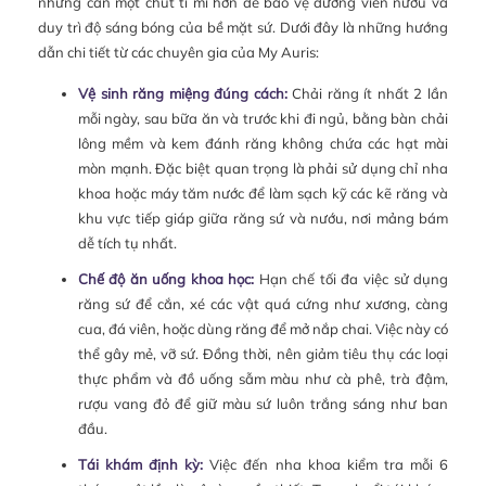
nhưng cần một chút tỉ mỉ hơn để bảo vệ đường viền nướu và
duy trì độ sáng bóng của bề mặt sứ. Dưới đây là những hướng
dẫn chi tiết từ các chuyên gia của My Auris:
Vệ sinh răng miệng đúng cách:
Chải răng ít nhất 2 lần
mỗi ngày, sau bữa ăn và trước khi đi ngủ, bằng bàn chải
lông mềm và kem đánh răng không chứa các hạt mài
mòn mạnh. Đặc biệt quan trọng là phải sử dụng chỉ nha
khoa hoặc máy tăm nước để làm sạch kỹ các kẽ răng và
khu vực tiếp giáp giữa răng sứ và nướu, nơi mảng bám
dễ tích tụ nhất.
Chế độ ăn uống khoa học:
Hạn chế tối đa việc sử dụng
răng sứ để cắn, xé các vật quá cứng như xương, càng
cua, đá viên, hoặc dùng răng để mở nắp chai. Việc này có
thể gây mẻ, vỡ sứ. Đồng thời, nên giảm tiêu thụ các loại
thực phẩm và đồ uống sẫm màu như cà phê, trà đậm,
rượu vang đỏ để giữ màu sứ luôn trắng sáng như ban
đầu.
Tái khám định kỳ:
Việc đến nha khoa kiểm tra mỗi 6