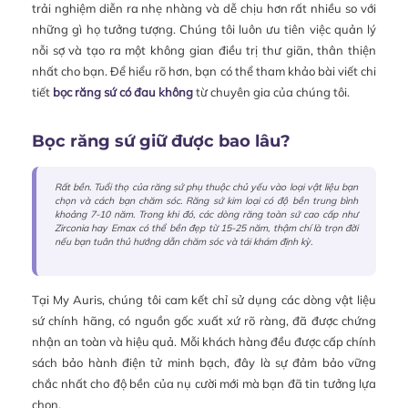
trải nghiệm diễn ra nhẹ nhàng và dễ chịu hơn rất nhiều so với
những gì họ tưởng tượng. Chúng tôi luôn ưu tiên việc quản lý
nỗi sợ và tạo ra một không gian điều trị thư giãn, thân thiện
nhất cho bạn. Để hiểu rõ hơn, bạn có thể tham khảo bài viết chi
tiết
bọc răng sứ có đau không
từ chuyên gia của chúng tôi.
Bọc răng sứ giữ được bao lâu?
Rất bền. Tuổi thọ của răng sứ phụ thuộc chủ yếu vào loại vật liệu bạn
chọn và cách bạn chăm sóc. Răng sứ kim loại có độ bền trung bình
khoảng 7-10 năm. Trong khi đó, các dòng răng toàn sứ cao cấp như
Zirconia hay Emax có thể bền đẹp từ 15-25 năm, thậm chí là trọn đời
nếu bạn tuân thủ hướng dẫn chăm sóc và tái khám định kỳ.
Tại My Auris, chúng tôi cam kết chỉ sử dụng các dòng vật liệu
sứ chính hãng, có nguồn gốc xuất xứ rõ ràng, đã được chứng
nhận an toàn và hiệu quả. Mỗi khách hàng đều được cấp chính
sách bảo hành điện tử minh bạch, đây là sự đảm bảo vững
chắc nhất cho độ bền của nụ cười mới mà bạn đã tin tưởng lựa
chọn.