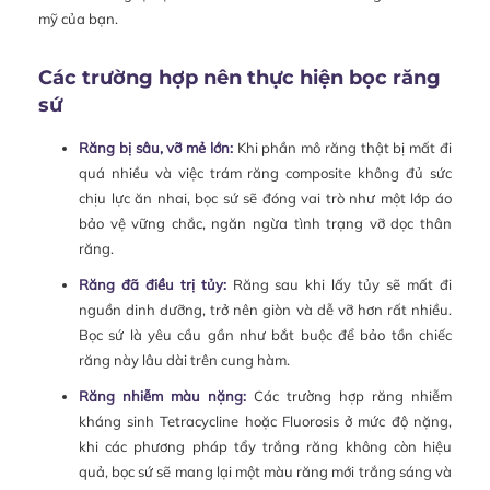
mỹ của bạn.
Các trường hợp nên thực hiện bọc răng
sứ
Răng bị sâu, vỡ mẻ lớn:
Khi phần mô răng thật bị mất đi
quá nhiều và việc trám răng composite không đủ sức
chịu lực ăn nhai, bọc sứ sẽ đóng vai trò như một lớp áo
bảo vệ vững chắc, ngăn ngừa tình trạng vỡ dọc thân
răng.
Răng đã điều trị tủy:
Răng sau khi lấy tủy sẽ mất đi
nguồn dinh dưỡng, trở nên giòn và dễ vỡ hơn rất nhiều.
Bọc sứ là yêu cầu gần như bắt buộc để bảo tồn chiếc
răng này lâu dài trên cung hàm.
Răng nhiễm màu nặng:
Các trường hợp răng nhiễm
kháng sinh Tetracycline hoặc Fluorosis ở mức độ nặng,
khi các phương pháp tẩy trắng răng không còn hiệu
quả, bọc sứ sẽ mang lại một màu răng mới trắng sáng và