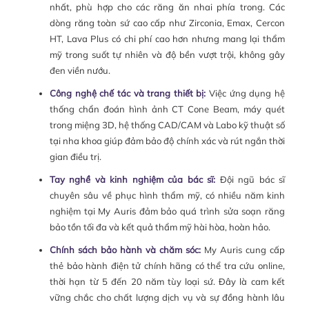
nhất, phù hợp cho các răng ăn nhai phía trong. Các
dòng răng toàn sứ cao cấp như Zirconia, Emax, Cercon
HT, Lava Plus có chi phí cao hơn nhưng mang lại thẩm
mỹ trong suốt tự nhiên và độ bền vượt trội, không gây
đen viền nướu.
Công nghệ chế tác và trang thiết bị:
Việc ứng dụng hệ
thống chẩn đoán hình ảnh CT Cone Beam, máy quét
trong miệng 3D, hệ thống CAD/CAM và Labo kỹ thuật số
tại nha khoa giúp đảm bảo độ chính xác và rút ngắn thời
gian điều trị.
Tay nghề và kinh nghiệm của bác sĩ:
Đội ngũ bác sĩ
chuyên sâu về phục hình thẩm mỹ, có nhiều năm kinh
nghiệm tại My Auris đảm bảo quá trình sửa soạn răng
bảo tồn tối đa và kết quả thẩm mỹ hài hòa, hoàn hảo.
Chính sách bảo hành và chăm sóc:
My Auris cung cấp
thẻ bảo hành điện tử chính hãng có thể tra cứu online,
thời hạn từ 5 đến 20 năm tùy loại sứ. Đây là cam kết
vững chắc cho chất lượng dịch vụ và sự đồng hành lâu