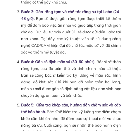
thống có thể gây khó chịu.
Bước 3: Gắn răng tạm và chế tác răng sứ tại Labo (24-
48 giờ).
Bạn sẽ được gắn răng tạm được thiết kế thẩm
mỹ để đảm bảo việc ăn nhai và giao tiếp trong thời gian
chờ đợi. Dữ liệu từ máy quét 3D sẽ được gửi đến Labo tại
nha khoa. Tại đây, các kỹ thuật viên sẽ sử dụng công
nghệ CAD/CAM hiện đại để chế tác mão sứ với độ chính
xác và thẩm mỹ tuyệt đối.
Bước 4: Gắn cố định mão sứ (30-60 phút).
Bác sĩ sẽ tháo
răng tạm, sau đó ướm thử và tinh chỉnh mão sứ thật.
Bạn sẽ cùng bác sĩ kiểm tra kỹ lưỡng về màu sắc, hình
dáng, độ khít sát. Chỉ khi bạn đã hoàn toàn hài lòng,
mão sứ mới được gắn cố định bằng vật liệu dán sinh học
chuyên dụng, an toàn và bền chắc.
Bước 5: Kiểm tra khớp cắn, hướng dẫn chăm sóc và cấp
thẻ bảo hành.
Bác sĩ sẽ kiểm tra kỹ lưỡng các điểm chạm
khớp cắn khi ăn nhai để đảm bảo sự thoải mái và chức
năng tối ưu. Cuối cùng, bạn sẽ nhận thẻ bảo hành điện