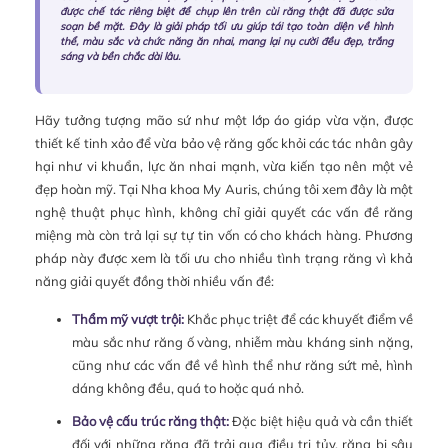
được chế tác riêng biệt để chụp lên trên cùi răng thật đã được sửa
soạn bề mặt. Đây là giải pháp tối ưu giúp tái tạo toàn diện về hình
thể, màu sắc và chức năng ăn nhai, mang lại nụ cười đều đẹp, trắng
sáng và bền chắc dài lâu.
Hãy tưởng tượng mão sứ như một lớp áo giáp vừa vặn, được
thiết kế tinh xảo để vừa bảo vệ răng gốc khỏi các tác nhân gây
hại như vi khuẩn, lực ăn nhai mạnh, vừa kiến tạo nên một vẻ
đẹp hoàn mỹ. Tại Nha khoa My Auris, chúng tôi xem đây là một
nghệ thuật phục hình, không chỉ giải quyết các vấn đề răng
miệng mà còn trả lại sự tự tin vốn có cho khách hàng. Phương
pháp này được xem là tối ưu cho nhiều tình trạng răng vì khả
năng giải quyết đồng thời nhiều vấn đề:
Thẩm mỹ vượt trội:
Khắc phục triệt để các khuyết điểm về
màu sắc như răng ố vàng, nhiễm màu kháng sinh nặng,
cũng như các vấn đề về hình thể như răng sứt mẻ, hình
dáng không đều, quá to hoặc quá nhỏ.
Bảo vệ cấu trúc răng thật:
Đặc biệt hiệu quả và cần thiết
đối với những răng đã trải qua điều trị tủy, răng bị sâu