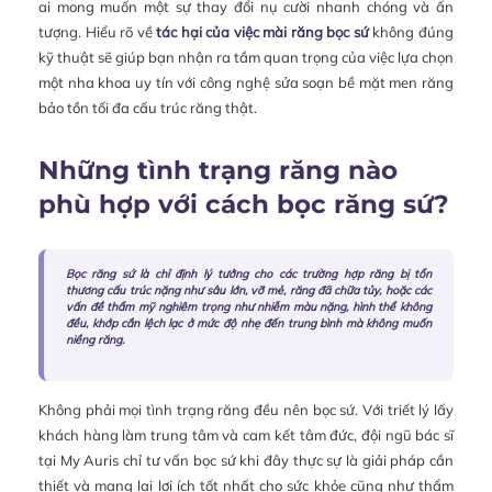
ai mong muốn một sự thay đổi nụ cười nhanh chóng và ấn
tượng. Hiểu rõ về
tác hại của việc mài răng bọc sứ
không đúng
kỹ thuật sẽ giúp bạn nhận ra tầm quan trọng của việc lựa chọn
một nha khoa uy tín với công nghệ sửa soạn bề mặt men răng
bảo tồn tối đa cấu trúc răng thật.
Những tình trạng răng nào
phù hợp với cách bọc răng sứ?
Bọc răng sứ là chỉ định lý tưởng cho các trường hợp răng bị tổn
thương cấu trúc nặng như sâu lớn, vỡ mẻ, răng đã chữa tủy, hoặc các
vấn đề thẩm mỹ nghiêm trọng như nhiễm màu nặng, hình thể không
đều, khớp cắn lệch lạc ở mức độ nhẹ đến trung bình mà không muốn
niềng răng.
Không phải mọi tình trạng răng đều nên bọc sứ. Với triết lý lấy
khách hàng làm trung tâm và cam kết tâm đức, đội ngũ bác sĩ
tại My Auris chỉ tư vấn bọc sứ khi đây thực sự là giải pháp cần
thiết và mang lại lợi ích tốt nhất cho sức khỏe cũng như thẩm