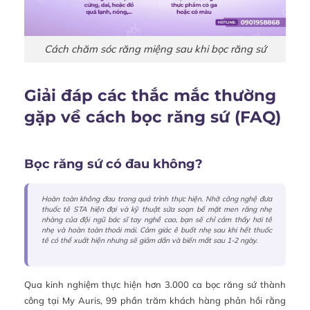
Cách chăm sóc răng miệng sau khi bọc răng sứ
Giải đáp các thắc mắc thường
gặp về cách bọc răng sứ (FAQ)
Bọc răng sứ có đau không?
Hoàn toàn không đau trong quá trình thực hiện. Nhờ công nghệ đưa
thuốc tê STA hiện đại và kỹ thuật sửa soạn bề mặt men răng nhẹ
nhàng của đội ngũ bác sĩ tay nghề cao, bạn sẽ chỉ cảm thấy hơi tê
nhẹ và hoàn toàn thoải mái. Cảm giác ê buốt nhẹ sau khi hết thuốc
tê có thể xuất hiện nhưng sẽ giảm dần và biến mất sau 1-2 ngày.
Qua kinh nghiệm thực hiện hơn 3.000 ca bọc răng sứ thành
công tại My Auris, 99 phần trăm khách hàng phản hồi rằng