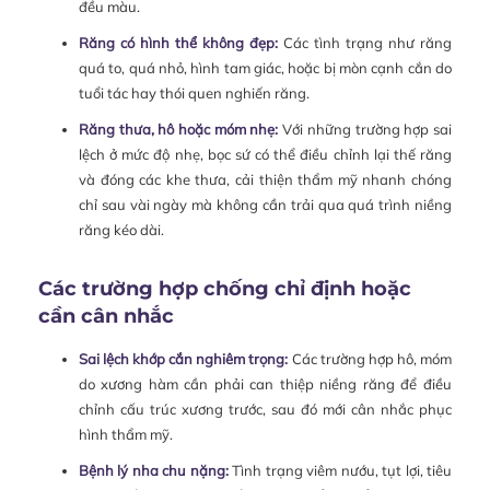
đều màu.
Răng có hình thể không đẹp:
Các tình trạng như răng
quá to, quá nhỏ, hình tam giác, hoặc bị mòn cạnh cắn do
tuổi tác hay thói quen nghiến răng.
Răng thưa, hô hoặc móm nhẹ:
Với những trường hợp sai
lệch ở mức độ nhẹ, bọc sứ có thể điều chỉnh lại thế răng
và đóng các khe thưa, cải thiện thẩm mỹ nhanh chóng
chỉ sau vài ngày mà không cần trải qua quá trình niềng
răng kéo dài.
Các trường hợp chống chỉ định hoặc
cần cân nhắc
Sai lệch khớp cắn nghiêm trọng:
Các trường hợp hô, móm
do xương hàm cần phải can thiệp niềng răng để điều
chỉnh cấu trúc xương trước, sau đó mới cân nhắc phục
hình thẩm mỹ.
Bệnh lý nha chu nặng:
Tình trạng viêm nướu, tụt lợi, tiêu