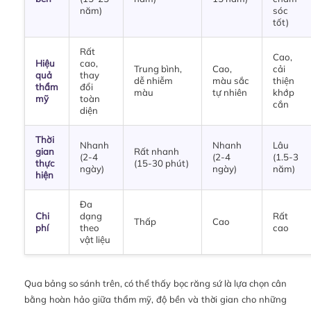
năm)
sóc
tốt)
Rất
Cao,
Hiệu
cao,
Trung bình,
Cao,
cải
quả
thay
dễ nhiễm
màu sắc
thiện
thẩm
đổi
màu
tự nhiên
khớp
mỹ
toàn
cắn
diện
Thời
Nhanh
Nhanh
Lâu
gian
Rất nhanh
(2-4
(2-4
(1.5-3
thực
(15-30 phút)
ngày)
ngày)
năm)
hiện
Đa
Chi
dạng
Rất
Thấp
Cao
phí
theo
cao
vật liệu
Qua bảng so sánh trên, có thể thấy bọc răng sứ là lựa chọn cân
bằng hoàn hảo giữa thẩm mỹ, độ bền và thời gian cho những