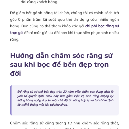
dài cùng khách hàng.
Để giảm bớt gánh nặng tài chính, chúng tôi có chính sách trả
góp 0 phần trăm lãi suất qua thẻ tín dụng của nhiều ngân
hàng. Bạn cũng có thể tham khảo các gói
chi phí bọc răng sứ
trọn gói
để có mức giá ưu đãi hơn khi thực hiện phục hình nhiều
răng.
Hướng dẫn chăm sóc răng sứ
sau khi bọc để bền đẹp trọn
đời
Để răng sứ có thể bền đẹp trên 20 năm, việc chăm sóc đúng cách là
yếu tố quyết định. Điều này bao gồm việc vệ sinh răng miệng kỹ
lưỡng hàng ngày, duy trì một chế độ ăn uống hợp lý và tái khám định
kỳ mỗi 6 tháng một lần tại nha khoa.
Chăm sóc răng sứ cũng tương tự như chăm sóc răng thật,