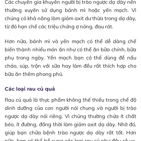
Các chuyên gia khuyên người bị trào ngược dạ dày nên
thường xuyên sử dụng bánh mì hoặc yến mạch. Vì
chúng có khả năng làm giảm axit dư thừa trong dạ dày,
từ đó hạn chế các triệu chứng ợ nóng, đau rát.
Hơn nữa, bánh mì và yến mạch có thể dễ dàng chế
biến thành nhiều món ăn như có thể ăn bữa chính, bữa
phụ trong ngày. Yến mạch bạn có thể dùng để nấu
cháo, súp, trộn với sữa hay làm đều rất thích hợp cho
bữa ăn thêm phong phú.
Các loại rau củ quả
Rau củ quả là thực phẩm không thế thiếu trong chế độ
dinh dưỡng của con người nói chung và người bị trào
ngược dạ dày nói riêng. Vì chúng thường chứa ít chất
béo, ít đường, đồng thời làm giảm axit dạ dày. Nhờ đó,
giúp bạn chữa bệnh trào ngược dạ dày rất tốt. Hơn
nữa, bạn có thể bổ sung các loại rau củ như đậu cô ve,