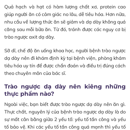
Quả hạch và hạt có hàm lượng chất xơ, protein cao
giúp người ăn có cảm giác no lâu, dễ tiêu hóa. Hơn nữa,
nhu cầu về lượng thức ăn sẽ giảm và dạ dày không quá
căng sau mỗi bữa ăn. Từ đó, tránh được các nguy cơ bị
trào ngược axit dạ dày.
Sỡ dĩ, chế độ ăn uống khoa học, người bệnh trào ngược
dạ dày nên đi khám định kỳ tại bệnh viện, phòng khám
tiêu hóa uy tín để được chẩn đoán và điều trị đúng cách
theo chuyên môn của bác sĩ.
Trào ngược dạ dày nên kiêng những
thực phẩm nào?
Ngoài việc, bạn biết được trào ngược dạ dày nên ăn gì.
Thực chất, nguyên lý của bệnh trào ngược dạ dày là do
sự mất cân bằng giữa 2 yếu tố: yếu tố tấn công và yếu
tố bảo vệ. Khi các yếu tố tấn công quá mạnh thì yếu tố