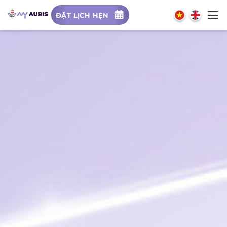
Chuyển
ĐẶT LỊCH HẸN
đến
nội
dung