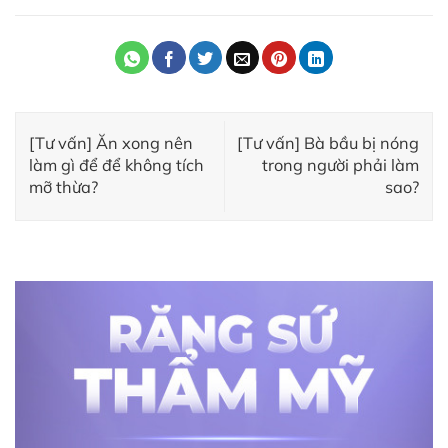
[Tư vấn] Ăn xong nên
[Tư vấn] Bà bầu bị nóng
làm gì để để không tích
trong người phải làm
mỡ thừa?
sao?