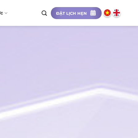
ức
ĐẶT LỊCH HẸN