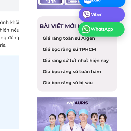
Viber
ránh khỏi
BÀI VIẾT MỚI NHẤT
WhatsApp
hiên nếu
ăng đúng
Giá răng toàn sứ Argen
is.
Giá bọc răng sứ TPHCM
Giá răng sứ tốt nhất hiện nay
Giá bọc răng sứ toàn hàm
Giá bọc răng sứ bị sâu