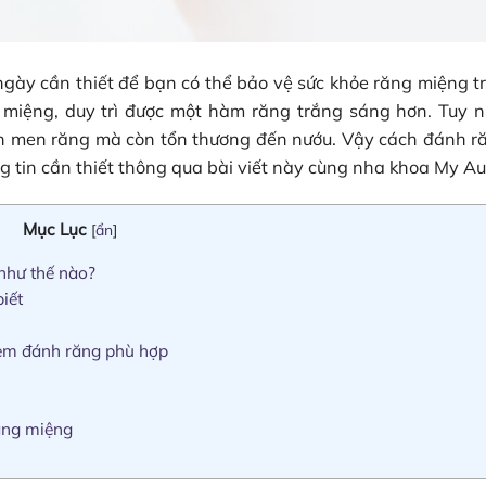
ày cần thiết để bạn có thể bảo vệ sức khỏe răng miệng t
miệng, duy trì được một hàm răng trắng sáng hơn. Tuy n
 men răng mà còn tổn thương đến nướu. Vậy cách đánh r
 tin cần thiết thông qua bài viết này cùng nha khoa My Aur
Mục Lục
[
ẩn
]
như thế nào?
iết
kem đánh răng phù hợp
ang miệng