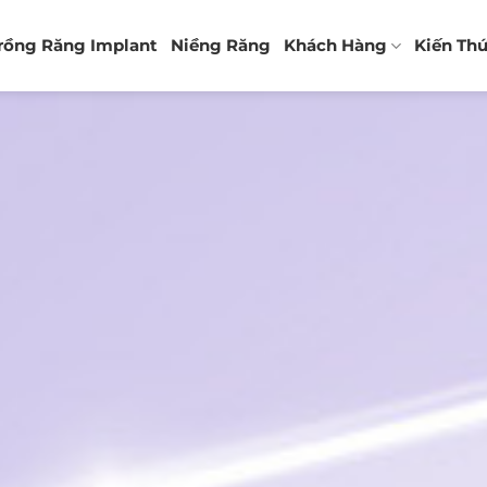
rồng Răng Implant
Niềng Răng
Khách Hàng
Kiến Th