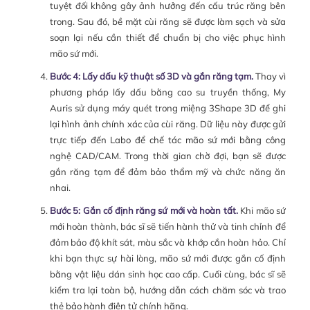
tuyệt đối không gây ảnh hưởng đến cấu trúc răng bên
trong. Sau đó, bề mặt cùi răng sẽ được làm sạch và sửa
soạn lại nếu cần thiết để chuẩn bị cho việc phục hình
mão sứ mới.
Bước 4: Lấy dấu kỹ thuật số 3D và gắn răng tạm.
Thay vì
phương pháp lấy dấu bằng cao su truyền thống, My
Auris sử dụng máy quét trong miệng 3Shape 3D để ghi
lại hình ảnh chính xác của cùi răng. Dữ liệu này được gửi
trực tiếp đến Labo để chế tác mão sứ mới bằng công
nghệ CAD/CAM. Trong thời gian chờ đợi, bạn sẽ được
gắn răng tạm để đảm bảo thẩm mỹ và chức năng ăn
nhai.
Bước 5: Gắn cố định răng sứ mới và hoàn tất.
Khi mão sứ
mới hoàn thành, bác sĩ sẽ tiến hành thử và tinh chỉnh để
đảm bảo độ khít sát, màu sắc và khớp cắn hoàn hảo. Chỉ
khi bạn thực sự hài lòng, mão sứ mới được gắn cố định
bằng vật liệu dán sinh học cao cấp. Cuối cùng, bác sĩ sẽ
kiểm tra lại toàn bộ, hướng dẫn cách chăm sóc và trao
thẻ bảo hành điện tử chính hãng.