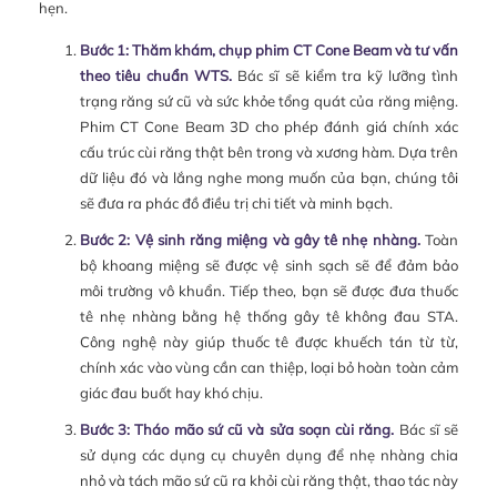
hẹn.
Bước 1: Thăm khám, chụp phim CT Cone Beam và tư vấn
theo tiêu chuẩn WTS.
Bác sĩ sẽ kiểm tra kỹ lưỡng tình
trạng răng sứ cũ và sức khỏe tổng quát của răng miệng.
Phim CT Cone Beam 3D cho phép đánh giá chính xác
cấu trúc cùi răng thật bên trong và xương hàm. Dựa trên
dữ liệu đó và lắng nghe mong muốn của bạn, chúng tôi
sẽ đưa ra phác đồ điều trị chi tiết và minh bạch.
Bước 2: Vệ sinh răng miệng và gây tê nhẹ nhàng.
Toàn
bộ khoang miệng sẽ được vệ sinh sạch sẽ để đảm bảo
môi trường vô khuẩn. Tiếp theo, bạn sẽ được đưa thuốc
tê nhẹ nhàng bằng hệ thống gây tê không đau STA.
Công nghệ này giúp thuốc tê được khuếch tán từ từ,
chính xác vào vùng cần can thiệp, loại bỏ hoàn toàn cảm
giác đau buốt hay khó chịu.
Bước 3: Tháo mão sứ cũ và sửa soạn cùi răng.
Bác sĩ sẽ
sử dụng các dụng cụ chuyên dụng để nhẹ nhàng chia
nhỏ và tách mão sứ cũ ra khỏi cùi răng thật, thao tác này