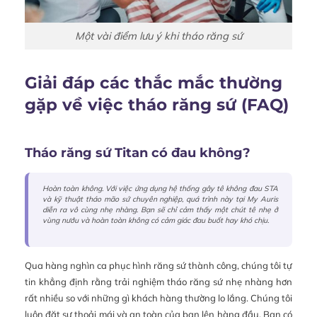
Một vài điểm lưu ý khi tháo răng sứ
Giải đáp các thắc mắc thường
gặp về việc tháo răng sứ (FAQ)
Tháo răng sứ Titan có đau không?
Hoàn toàn không. Với việc ứng dụng hệ thống gây tê không đau STA
và kỹ thuật tháo mão sứ chuyên nghiệp, quá trình này tại My Auris
diễn ra vô cùng nhẹ nhàng. Bạn sẽ chỉ cảm thấy một chút tê nhẹ ở
vùng nướu và hoàn toàn không có cảm giác đau buốt hay khó chịu.
Qua hàng nghìn ca phục hình răng sứ thành công, chúng tôi tự
tin khẳng định rằng trải nghiệm tháo răng sứ nhẹ nhàng hơn
rất nhiều so với những gì khách hàng thường lo lắng. Chúng tôi
luôn đặt sự thoải mái và an toàn của bạn lên hàng đầu. Bạn có