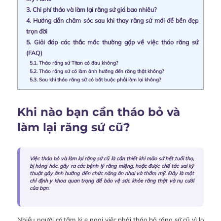
3.
Chi phí tháo và làm lại răng sứ giá bao nhiêu?
4.
Hướng dẫn chăm sóc sau khi thay răng sứ mới để bền đẹp
trọn đời
5.
Giải đáp các thắc mắc thường gặp về việc tháo răng sứ
(FAQ)
5.1.
Tháo răng sứ Titan có đau không?
5.2.
Tháo răng sứ có làm ảnh hưởng đến răng thật không?
5.3.
Sau khi tháo răng sứ có bắt buộc phải làm lại không?
Khi nào bạn cần tháo bỏ và
làm lại răng sứ cũ?
Việc tháo bỏ và làm lại răng sứ cũ là cần thiết khi mão sứ hết tuổi thọ,
bị hỏng hóc, gây ra các bệnh lý răng miệng, hoặc được chế tác sai kỹ
thuật gây ảnh hưởng đến chức năng ăn nhai và thẩm mỹ. Đây là một
chỉ định y khoa quan trọng để bảo vệ sức khỏe răng thật và nụ cười
của bạn.
Nhiều người có tâm lý e ngại việc phải tháo bỏ răng sứ cũ vì lo