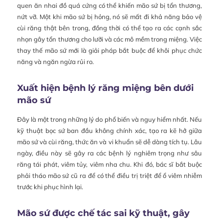
quen ăn nhai đồ quá cứng có thể khiến mão sứ bị tổn thương,
nứt vỡ. Một khi mão sứ bị hỏng, nó sẽ mất đi khả năng bảo vệ
cùi răng thật bên trong, đồng thời có thể tạo ra các cạnh sắc
nhọn gây tổn thương cho lưỡi và các mô mềm trong miệng. Việc
thay thế mão sứ mới là giải pháp bắt buộc để khôi phục chức
năng và ngăn ngừa rủi ro.
Xuất hiện bệnh lý răng miệng bên dưới
mão sứ
Đây là một trong những lý do phổ biến và nguy hiểm nhất. Nếu
kỹ thuật bọc sứ ban đầu không chính xác, tạo ra kẽ hở giữa
mão sứ và cùi răng, thức ăn và vi khuẩn sẽ dễ dàng tích tụ. Lâu
ngày, điều này sẽ gây ra các bệnh lý nghiêm trọng như sâu
răng tái phát, viêm tủy, viêm nha chu. Khi đó, bác sĩ bắt buộc
phải tháo mão sứ cũ ra để có thể điều trị triệt để ổ viêm nhiễm
trước khi phục hình lại.
Mão sứ được chế tác sai kỹ thuật, gây