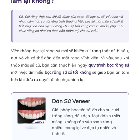
làm lại không?
Có. Cùi răng thật sau khi đã được sửa soạn để bọc sứ sẽ yếu hơn và
nhạy cảm hơn so với răng bình thường. Việc bọc lại một mão sứ mới là
bắt buộc để bảo vệ cùi răng khỏi sự tấn công của vi khuẩn, phục hồi
chức năng ăn nhai và đảm bảo thẩm mỹ cho nụ cười.
Việc không bọc lại răng sứ mới sẽ khiến cùi răng thật dễ bị sâu,
nứt vỡ và có thể dẫn đến mất răng vĩnh viễn. Vì vậy, sau khi
tháo mão sứ cũ, bạn cần thực hiện ngay
quy trình bọc răng sứ
mới. Việc tìm hiểu
bọc răng sứ có tốt không
sẽ giúp bạn an tâm
hơn khi đưa ra quyết định phục hình lại.
Dán Sứ Veneer
Giải pháp bảo tồn tối đa cho nụ cười
trắng sáng, đều đẹp. Mặt dán sứ siêu
mỏng, không cần sửa soạn răng
nhiều, mang lại vẻ đẹp tự nhiên và
tinh tế.