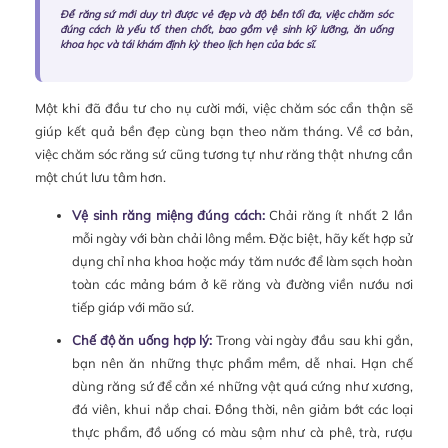
Để răng sứ mới duy trì được vẻ đẹp và độ bền tối đa, việc chăm sóc
đúng cách là yếu tố then chốt, bao gồm vệ sinh kỹ lưỡng, ăn uống
khoa học và tái khám định kỳ theo lịch hẹn của bác sĩ.
Một khi đã đầu tư cho nụ cười mới, việc chăm sóc cẩn thận sẽ
giúp kết quả bền đẹp cùng bạn theo năm tháng. Về cơ bản,
việc chăm sóc răng sứ cũng tương tự như răng thật nhưng cần
một chút lưu tâm hơn.
Vệ sinh răng miệng đúng cách:
Chải răng ít nhất 2 lần
mỗi ngày với bàn chải lông mềm. Đặc biệt, hãy kết hợp sử
dụng chỉ nha khoa hoặc máy tăm nước để làm sạch hoàn
toàn các mảng bám ở kẽ răng và đường viền nướu nơi
tiếp giáp với mão sứ.
Chế độ ăn uống hợp lý:
Trong vài ngày đầu sau khi gắn,
bạn nên ăn những thực phẩm mềm, dễ nhai. Hạn chế
dùng răng sứ để cắn xé những vật quá cứng như xương,
đá viên, khui nắp chai. Đồng thời, nên giảm bớt các loại
thực phẩm, đồ uống có màu sậm như cà phê, trà, rượu