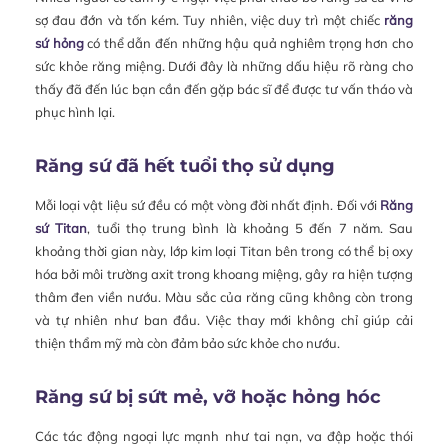
sợ đau đớn và tốn kém. Tuy nhiên, việc duy trì một chiếc
răng
sứ hỏng
có thể dẫn đến những hậu quả nghiêm trọng hơn cho
sức khỏe răng miệng. Dưới đây là những dấu hiệu rõ ràng cho
thấy đã đến lúc bạn cần đến gặp bác sĩ để được tư vấn tháo và
phục hình lại.
Răng sứ đã hết tuổi thọ sử dụng
Mỗi loại vật liệu sứ đều có một vòng đời nhất định. Đối với
Răng
sứ Titan
, tuổi thọ trung bình là khoảng 5 đến 7 năm. Sau
khoảng thời gian này, lớp kim loại Titan bên trong có thể bị oxy
hóa bởi môi trường axit trong khoang miệng, gây ra hiện tượng
thâm đen viền nướu. Màu sắc của răng cũng không còn trong
và tự nhiên như ban đầu. Việc thay mới không chỉ giúp cải
thiện thẩm mỹ mà còn đảm bảo sức khỏe cho nướu.
Răng sứ bị sứt mẻ, vỡ hoặc hỏng hóc
Các tác động ngoại lực mạnh như tai nạn, va đập hoặc thói