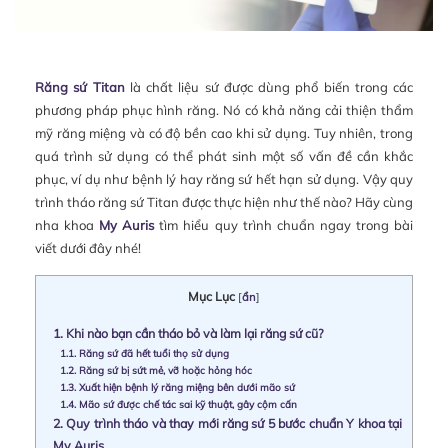
Răng sứ Titan
là chất liệu sứ được dùng phổ biến trong các
phương pháp phục hình răng. Nó có khả năng cải thiện thẩm
mỹ răng miệng và có độ bền cao khi sử dụng. Tuy nhiên, trong
quá trình sử dụng có thể phát sinh một số vấn đề cần khắc
phục, ví dụ như bệnh lý hay răng sứ hết hạn sử dụng. Vậy quy
trình tháo răng sứ Titan được thực hiện như thế nào? Hãy cùng
nha khoa
My Auris
tìm hiểu quy trình chuẩn ngay trong bài
viết dưới đây nhé!
Mục Lục
[
ẩn
]
1.
Khi nào bạn cần tháo bỏ và làm lại răng sứ cũ?
1.1.
Răng sứ đã hết tuổi thọ sử dụng
1.2.
Răng sứ bị sứt mẻ, vỡ hoặc hỏng hóc
1.3.
Xuất hiện bệnh lý răng miệng bên dưới mão sứ
1.4.
Mão sứ được chế tác sai kỹ thuật, gây cộm cấn
2.
Quy trình tháo và thay mới răng sứ 5 bước chuẩn Y khoa tại
My Auris