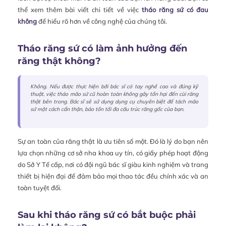
thể xem thêm bài viết chi tiết về việc
tháo răng sứ có đau
không
để hiểu rõ hơn về công nghệ của chúng tôi.
Tháo răng sứ có làm ảnh hưởng đến
răng thật không?
Không. Nếu được thực hiện bởi bác sĩ có tay nghề cao và đúng kỹ
thuật, việc tháo mão sứ cũ hoàn toàn không gây tổn hại đến cùi răng
thật bên trong. Bác sĩ sẽ sử dụng dụng cụ chuyên biệt để tách mão
sứ một cách cẩn thận, bảo tồn tối đa cấu trúc răng gốc của bạn.
Sự an toàn của răng thật là ưu tiên số một. Đó là lý do bạn nên
lựa chọn những cơ sở nha khoa uy tín, có giấy phép hoạt động
do Sở Y Tế cấp, nơi có đội ngũ bác sĩ giàu kinh nghiệm và trang
thiết bị hiện đại để đảm bảo mọi thao tác đều chính xác và an
toàn tuyệt đối.
Sau khi tháo răng sứ có bắt buộc phải