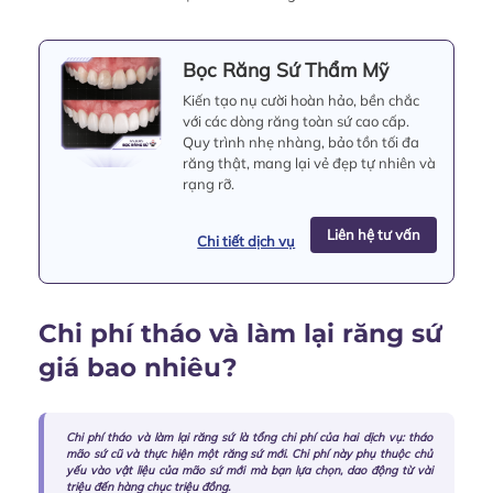
Bọc Răng Sứ Thẩm Mỹ
Kiến tạo nụ cười hoàn hảo, bền chắc
với các dòng răng toàn sứ cao cấp.
Quy trình nhẹ nhàng, bảo tồn tối đa
răng thật, mang lại vẻ đẹp tự nhiên và
rạng rỡ.
Liên hệ tư vấn
Chi tiết dịch vụ
Chi phí tháo và làm lại răng sứ
giá bao nhiêu?
Chi phí tháo và làm lại răng sứ là tổng chi phí của hai dịch vụ: tháo
mão sứ cũ và thực hiện một
răng sứ
mới. Chi phí này phụ thuộc chủ
yếu vào vật liệu của mão sứ mới mà bạn lựa chọn, dao động từ vài
triệu đến hàng chục triệu đồng.