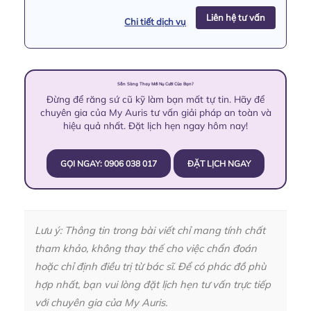
Liên hệ tư vấn
Chi tiết dịch vụ
Sẵn Sàng Thay Mới Nụ Cười Của Bạn?
Đừng để răng sứ cũ kỹ làm bạn mất tự tin. Hãy để
chuyên gia của My Auris tư vấn giải pháp an toàn và
hiệu quả nhất. Đặt lịch hẹn ngay hôm nay!
GỌI NGAY: 0906 038 017
ĐẶT LỊCH NGAY
Lưu ý: Thông tin trong bài viết chỉ mang tính chất
tham khảo, không thay thế cho việc chẩn đoán
hoặc chỉ định điều trị từ bác sĩ. Để có phác đồ phù
hợp nhất, bạn vui lòng đặt lịch hẹn tư vấn trực tiếp
với chuyên gia của My Auris.