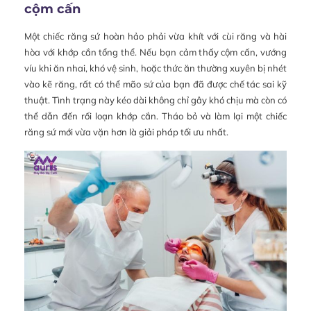
cộm cấn
Một chiếc răng sứ hoàn hảo phải vừa khít với cùi răng và hài
hòa với khớp cắn tổng thể. Nếu bạn cảm thấy cộm cấn, vướng
víu khi ăn nhai, khó vệ sinh, hoặc thức ăn thường xuyên bị nhét
vào kẽ răng, rất có thể mão sứ của bạn đã được chế tác sai kỹ
thuật. Tình trạng này kéo dài không chỉ gây khó chịu mà còn có
thể dẫn đến rối loạn khớp cắn. Tháo bỏ và làm lại một chiếc
răng sứ mới vừa vặn hơn là giải pháp tối ưu nhất.