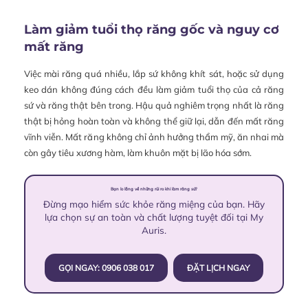
Làm giảm tuổi thọ răng gốc và nguy cơ
mất răng
Việc mài răng quá nhiều, lắp sứ không khít sát, hoặc sử dụng
keo dán không đúng cách đều làm giảm tuổi thọ của cả răng
sứ và răng thật bên trong. Hậu quả nghiêm trọng nhất là răng
thật bị hỏng hoàn toàn và không thể giữ lại, dẫn đến mất răng
vĩnh viễn. Mất răng không chỉ ảnh hưởng thẩm mỹ, ăn nhai mà
còn gây tiêu xương hàm, làm khuôn mặt bị lão hóa sớm.
Bạn lo lắng về những rủi ro khi làm răng sứ?
Đừng mạo hiểm sức khỏe răng miệng của bạn. Hãy
lựa chọn sự an toàn và chất lượng tuyệt đối tại My
Auris.
GỌI NGAY: 0906 038 017
ĐẶT LỊCH NGAY