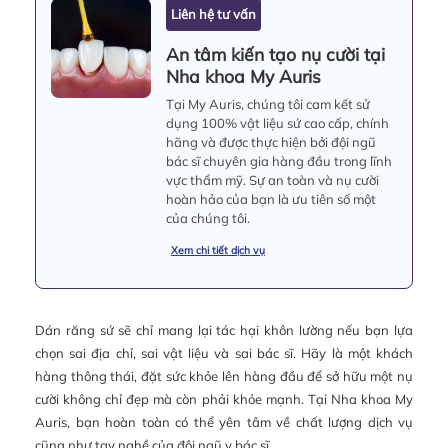
Liên hệ tư vấn
An tâm kiến tạo nụ cười tại
Nha khoa My Auris
Tại My Auris, chúng tôi cam kết sử
dụng 100% vật liệu sứ cao cấp, chính
hãng và được thực hiện bởi đội ngũ
bác sĩ chuyên gia hàng đầu trong lĩnh
vực thẩm mỹ. Sự an toàn và nụ cười
hoàn hảo của bạn là ưu tiên số một
của chúng tôi.
Xem chi tiết dịch vụ
Dán răng sứ sẽ chỉ mang lại tác hại khôn lường nếu bạn lựa
chọn sai địa chỉ, sai vật liệu và sai bác sĩ. Hãy là một khách
hàng thông thái, đặt sức khỏe lên hàng đầu để sở hữu một nụ
cười không chỉ đẹp mà còn phải khỏe mạnh. Tại Nha khoa My
Auris, bạn hoàn toàn có thể yên tâm về chất lượng dịch vụ
cũng như tay nghề của đội ngũ y bác sĩ.