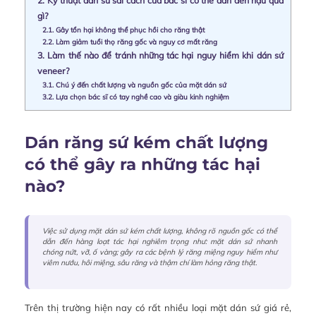
2.
Kỹ thuật dán sứ sai cách của bác sĩ có thể dẫn đến hậu quả
gì?
2.1.
Gây tổn hại không thể phục hồi cho răng thật
2.2.
Làm giảm tuổi thọ răng gốc và nguy cơ mất răng
3.
Làm thế nào để tránh những tác hại nguy hiểm khi dán sứ
veneer?
3.1.
Chú ý đến chất lượng và nguồn gốc của mặt dán sứ
3.2.
Lựa chọn bác sĩ có tay nghề cao và giàu kinh nghiệm
Dán răng sứ kém chất lượng
có thể gây ra những tác hại
nào?
Việc sử dụng mặt dán sứ kém chất lượng, không rõ nguồn gốc có thể
dẫn đến hàng loạt tác hại nghiêm trọng như: mặt dán sứ nhanh
chóng nứt, vỡ, ố vàng; gây ra các bệnh lý răng miệng nguy hiểm như
viêm nướu, hôi miệng, sâu răng và thậm chí làm hỏng răng thật.
Trên thị trường hiện nay có rất nhiều loại mặt dán sứ giá rẻ,