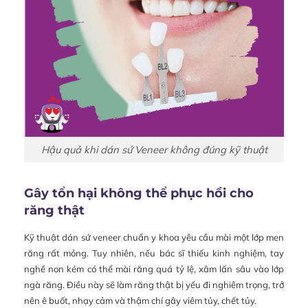
Hậu quả khi dán sứ Veneer không đúng kỹ thuật
Gây tổn hại không thể phục hồi cho
răng thật
Kỹ thuật dán sứ veneer chuẩn y khoa yêu cầu mài một lớp men
răng rất mỏng. Tuy nhiên, nếu bác sĩ thiếu kinh nghiệm, tay
nghề non kém có thể mài răng quá tỷ lệ, xâm lấn sâu vào lớp
ngà răng. Điều này sẽ làm răng thật bị yếu đi nghiêm trọng, trở
nên ê buốt, nhạy cảm và thậm chí gây viêm tủy, chết tủy.