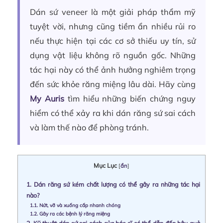
Dán sứ veneer là một giải pháp thẩm mỹ
tuyệt vời, nhưng cũng tiềm ẩn nhiều rủi ro
nếu thực hiện tại các cơ sở thiếu uy tín, sử
dụng vật liệu không rõ nguồn gốc. Những
tác hại này có thể ảnh hưởng nghiêm trọng
đến sức khỏe răng miệng lâu dài. Hãy cùng
My Auris
tìm hiểu những biến chứng nguy
hiểm có thể xảy ra khi dán răng sứ sai cách
và làm thế nào để phòng tránh.
Mục Lục
[
ẩn
]
1.
Dán răng sứ kém chất lượng có thể gây ra những tác hại
nào?
1.1.
Nứt, vỡ và xuống cấp nhanh chóng
1.2.
Gây ra các bệnh lý răng miệng