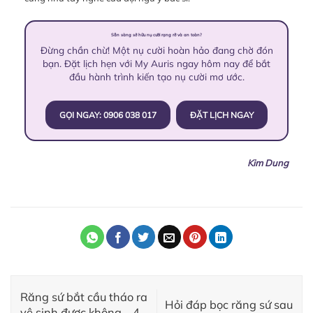
Sẵn sàng sở hữu nụ cười rạng rỡ và an toàn?
Đừng chần chừ! Một nụ cười hoàn hảo đang chờ đón
bạn. Đặt lịch hẹn với My Auris ngay hôm nay để bắt
đầu hành trình kiến tạo nụ cười mơ ước.
GỌI NGAY: 0906 038 017
ĐẶT LỊCH NGAY
Kim Dung
Răng sứ bắt cầu tháo ra
Hỏi đáp bọc răng sứ sau
vệ sinh được không – 4