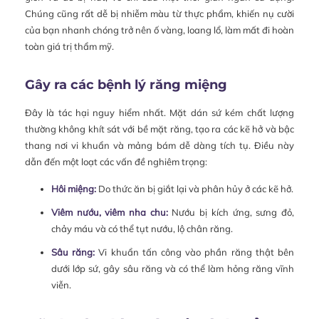
Chúng cũng rất dễ bị nhiễm màu từ thực phẩm, khiến nụ cười
của bạn nhanh chóng trở nên ố vàng, loang lổ, làm mất đi hoàn
toàn giá trị thẩm mỹ.
Gây ra các bệnh lý răng miệng
Đây là tác hại nguy hiểm nhất. Mặt dán sứ kém chất lượng
thường không khít sát với bề mặt răng, tạo ra các kẽ hở và bậc
thang nơi vi khuẩn và mảng bám dễ dàng tích tụ. Điều này
dẫn đến một loạt các vấn đề nghiêm trọng:
Hôi miệng:
Do thức ăn bị giắt lại và phân hủy ở các kẽ hở.
Viêm nướu, viêm nha chu:
Nướu bị kích ứng, sưng đỏ,
chảy máu và có thể tụt nướu, lộ chân răng.
Sâu răng:
Vi khuẩn tấn công vào phần răng thật bên
dưới lớp sứ, gây sâu răng và có thể làm hỏng răng vĩnh
viễn.