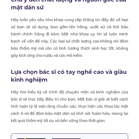
mặt dán sứ
Hãy luôn yêu cầu nha khoa cung cấp thông tin đầy đủ về loại
sứ bạn sẽ sử dụng, bao gồm tên hãng, xuất xứ và thẻ bảo
hành chính hãng đi kèm. Một nha khoa uy tín sẽ luôn minh
bạch về vấn đề này. Các loại sứ chất lượng cao không chỉ đảm
bảo thẩm mỹ mà còn có tính tương thích sinh học tốt, không
gây kích ứng cho nướu và các mô mềm.
Lựa chọn bác sĩ có tay nghề cao và giàu
kinh nghiệm
Hãy tìm hiểu kỹ về trình độ chuyên môn và kinh nghiệm của
bác sĩ sẽ trực tiếp điều trị cho bạn. Một bác sĩ giỏi sẽ biết cách
tính toán tỷ lệ mài răng chuẩn xác, thực hiện các thao tác một
cách tỉ mỉ để đảm bảo mặt dán sứ khít sát hoàn hảo, mang lại
kết quả thẩm mỹ tối ưu và bền vững theo thời gian.