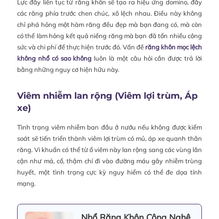
Lực đẩy liên tục từ răng khôn sẽ tạo ra hiệu ứng domino, đẩy
các răng phía trước chen chúc, xô lệch nhau. Điều này không
chỉ phá hỏng một hàm răng đều đẹp mà bạn đang có, mà còn
có thể làm hỏng kết quả niềng răng mà bạn đã tốn nhiều công
sức và chi phí để thực hiện trước đó. Vấn đề
răng khôn mọc lệch
không nhổ có sao không
luôn là một câu hỏi cần được trả lời
bằng những nguy cơ hiện hữu này.
Viêm nhiễm lan rộng (Viêm lợi trùm, Áp
xe)
Tình trạng viêm nhiễm ban đầu ở nướu nếu không được kiểm
soát sẽ tiến triển thành viêm lợi trùm có mủ, áp xe quanh thân
răng. Vi khuẩn có thể từ ổ viêm này lan rộng sang các vùng lân
cận như má, cổ, thậm chí đi vào đường máu gây nhiễm trùng
huyết, một tình trạng cực kỳ nguy hiểm có thể đe dọa tính
mạng.
Nhổ Răng Khôn Công Nghệ