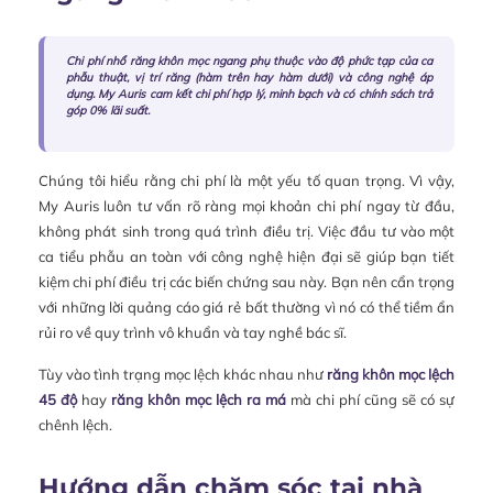
Chi phí nhổ răng khôn mọc ngang phụ thuộc vào độ phức tạp của ca
phẫu thuật, vị trí răng (hàm trên hay hàm dưới) và công nghệ áp
dụng. My Auris cam kết chi phí hợp lý, minh bạch và có chính sách trả
góp 0% lãi suất.
Chúng tôi hiểu rằng chi phí là một yếu tố quan trọng. Vì vậy,
My Auris luôn tư vấn rõ ràng mọi khoản chi phí ngay từ đầu,
không phát sinh trong quá trình điều trị. Việc đầu tư vào một
ca tiểu phẫu an toàn với công nghệ hiện đại sẽ giúp bạn tiết
kiệm chi phí điều trị các biến chứng sau này. Bạn nên cẩn trọng
với những lời quảng cáo giá rẻ bất thường vì nó có thể tiềm ẩn
rủi ro về quy trình vô khuẩn và tay nghề bác sĩ.
Tùy vào tình trạng mọc lệch khác nhau như
răng khôn mọc lệch
45 độ
hay
răng khôn mọc lệch ra má
mà chi phí cũng sẽ có sự
chênh lệch.
Hướng dẫn chăm sóc tại nhà