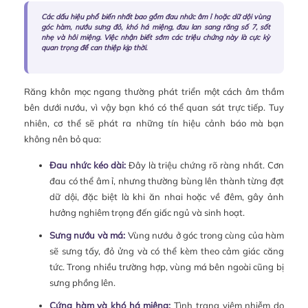
Các dấu hiệu phổ biến nhất bao gồm đau nhức âm ỉ hoặc dữ dội vùng
góc hàm, nướu sưng đỏ, khó há miệng, đau lan sang răng số 7, sốt
nhẹ và hôi miệng. Việc nhận biết sớm các triệu chứng này là cực kỳ
quan trọng để can thiệp kịp thời.
Răng khôn mọc ngang thường phát triển một cách âm thầm
bên dưới nướu, vì vậy bạn khó có thể quan sát trực tiếp. Tuy
nhiên, cơ thể sẽ phát ra những tín hiệu cảnh báo mà bạn
không nên bỏ qua:
Đau nhức kéo dài:
Đây là triệu chứng rõ ràng nhất. Cơn
đau có thể âm ỉ, nhưng thường bùng lên thành từng đợt
dữ dội, đặc biệt là khi ăn nhai hoặc về đêm, gây ảnh
hưởng nghiêm trọng đến giấc ngủ và sinh hoạt.
Sưng nướu và má:
Vùng nướu ở góc trong cùng của hàm
sẽ sưng tấy, đỏ ửng và có thể kèm theo cảm giác căng
tức. Trong nhiều trường hợp, vùng má bên ngoài cũng bị
sưng phồng lên.
Cứng hàm và khó há miệng:
Tình trạng viêm nhiễm do