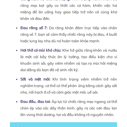
răng mọc kẹt gây co thắt các cơ hàm, khiến việc há
miệng để ăn uống hay giao tiếp trở nên vô cùng khó
khăn và đau đớn.
Đau răng số 7:
Do răng khôn đâm trực tiếp vào chân
răng số 7, bạn sẽ cảm thấy chiếc răng này bị đau, ê buốt
hoặc lung lay nhẹ dù nó hoàn toàn khỏe mạnh.
Hơi thở có mùi khó chịu:
Khe hở giữa răng khôn và nướu
là một cái bẫy thức ăn lý tưởng, tạo điều kiện cho vi
khuẩn sinh sôi, gây viêm nhiễm và tạo ra mùi hôi miệng
dai dẳng dù bạn đã vệ sinh rất kỹ.
Sốt và mệt mỏi:
Khi tình trạng viêm nhiễm trở nên
nghiêm trọng, cơ thể có thể phản ứng bằng cách gây sốt
nhẹ, nổi hạch ở cổ và cảm giác mệt mỏi, uể oải.
Đau đầu, đau tai:
Áp lực từ chiếc răng mọc ngang có thể
chèn ép vào các dây thần kinh, gây ra các cơn đau lan
lên vùng thái dương, tai và đầu không rõ nguyên nhân.