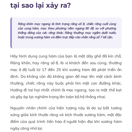
tại sao lại xảy ra?
Răng khôn mọc ngang là tình trạng răng số 8, chiếc răng cuối cùng
của cung hàm, mọc theo phương nằm ngang 90 độ so với phương
thẳng đứng của các răng khác. Răng thường mọc ngầm dưới nướu
hoặc trong xương hàm và đâm trực tiếp vào chân răng số 7 kế cận.
Hãy hình dung cung hàm của bạn là một dãy ghế đã kín chỗ.
Răng khôn, hay răng số 8, là vị khách đến sau cùng, thường
mọc ở độ tuổi từ 17 đến 25 khi xương hàm đã phát triển ổn
định. Do không còn đủ không gian để mọc lên một cách bình
thường, chiếc răng này buộc phải tìm một con đường khác.
Hướng đi tai hại nhất chính là mọc ngang, tạo ra một thế kẹt
và gây áp lực nghiêm trọng lên toàn bộ hệ thống nhai.
Nguyên nhân chính của hiện tượng này là do sự bất tương
xứng giữa kích thước răng và kích thước xương hàm, một đặc
điểm của quá trình tiến hóa ở người hiện đại khi xương hàm
ngày càng nhỏ lại.