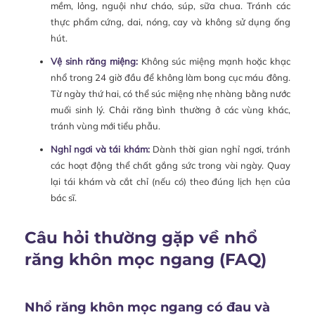
mềm, lỏng, nguội như cháo, súp, sữa chua. Tránh các
thực phẩm cứng, dai, nóng, cay và không sử dụng ống
hút.
Vệ sinh răng miệng:
Không súc miệng mạnh hoặc khạc
nhổ trong 24 giờ đầu để không làm bong cục máu đông.
Từ ngày thứ hai, có thể súc miệng nhẹ nhàng bằng nước
muối sinh lý. Chải răng bình thường ở các vùng khác,
tránh vùng mới tiểu phẫu.
Nghỉ ngơi và tái khám:
Dành thời gian nghỉ ngơi, tránh
các hoạt động thể chất gắng sức trong vài ngày. Quay
lại tái khám và cắt chỉ (nếu có) theo đúng lịch hẹn của
bác sĩ.
Câu hỏi thường gặp về nhổ
răng khôn mọc ngang (FAQ)
Nhổ răng khôn mọc ngang có đau và