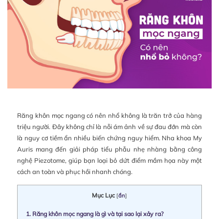
Răng khôn mọc ngang có nên nhổ không là trăn trở của hàng
triệu người. Đây không chỉ là nỗi ám ảnh về sự đau đớn mà còn
là nguy cơ tiềm ẩn nhiều biến chứng nguy hiểm. Nha khoa My
Auris mang đến giải pháp tiểu phẫu nhẹ nhàng bằng công
nghệ Piezotome, giúp bạn loại bỏ dứt điểm mầm họa này một
cách an toàn và phục hồi nhanh chóng.
Mục Lục
[
ẩn
]
1.
Răng khôn mọc ngang là gì và tại sao lại xảy ra?