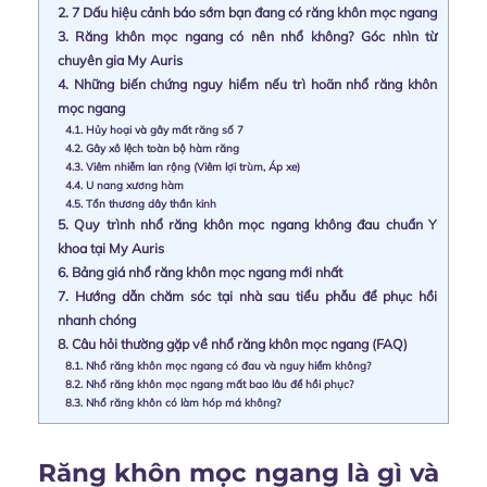
2.
7 Dấu hiệu cảnh báo sớm bạn đang có răng khôn mọc ngang
3.
Răng khôn mọc ngang có nên nhổ không? Góc nhìn từ
chuyên gia My Auris
4.
Những biến chứng nguy hiểm nếu trì hoãn nhổ răng khôn
mọc ngang
4.1.
Hủy hoại và gây mất răng số 7
4.2.
Gây xô lệch toàn bộ hàm răng
4.3.
Viêm nhiễm lan rộng (Viêm lợi trùm, Áp xe)
4.4.
U nang xương hàm
4.5.
Tổn thương dây thần kinh
5.
Quy trình nhổ răng khôn mọc ngang không đau chuẩn Y
khoa tại My Auris
6.
Bảng giá nhổ răng khôn mọc ngang mới nhất
7.
Hướng dẫn chăm sóc tại nhà sau tiểu phẫu để phục hồi
nhanh chóng
8.
Câu hỏi thường gặp về nhổ răng khôn mọc ngang (FAQ)
8.1.
Nhổ răng khôn mọc ngang có đau và nguy hiểm không?
8.2.
Nhổ răng khôn mọc ngang mất bao lâu để hồi phục?
8.3.
Nhổ răng khôn có làm hóp má không?
Răng khôn mọc ngang là gì và