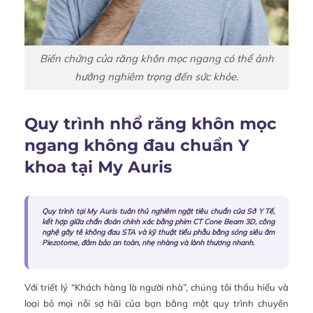
Biến chứng của răng khôn mọc ngang có thể ảnh
hưởng nghiêm trọng đến sức khỏe.
Quy trình nhổ răng khôn mọc
ngang không đau chuẩn Y
khoa tại My Auris
Quy trình tại My Auris tuân thủ nghiêm ngặt tiêu chuẩn của Sở Y Tế,
kết hợp giữa chẩn đoán chính xác bằng phim CT Cone Beam 3D, công
nghệ gây tê không đau STA và kỹ thuật tiểu phẫu bằng sóng siêu âm
Piezotome, đảm bảo an toàn, nhẹ nhàng và lành thương nhanh.
Với triết lý “Khách hàng là người nhà”, chúng tôi thấu hiểu và
loại bỏ mọi nỗi sợ hãi của bạn bằng một quy trình chuyên