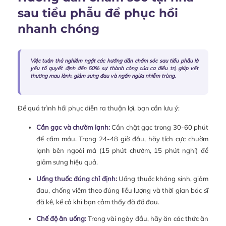
sau tiểu phẫu để phục hồi
nhanh chóng
Việc tuân thủ nghiêm ngặt các hướng dẫn chăm sóc sau tiểu phẫu là
yếu tố quyết định đến 50% sự thành công của ca điều trị, giúp vết
thương mau lành, giảm sưng đau và ngăn ngừa nhiễm trùng.
Để quá trình hồi phục diễn ra thuận lợi, bạn cần lưu ý:
Cắn gạc và chườm lạnh:
Cắn chặt gạc trong 30-60 phút
để cầm máu. Trong 24-48 giờ đầu, hãy tích cực chườm
lạnh bên ngoài má (15 phút chườm, 15 phút nghỉ) để
giảm sưng hiệu quả.
Uống thuốc đúng chỉ định:
Uống thuốc kháng sinh, giảm
đau, chống viêm theo đúng liều lượng và thời gian bác sĩ
đã kê, kể cả khi bạn cảm thấy đã đỡ đau.
Chế độ ăn uống:
Trong vài ngày đầu, hãy ăn các thức ăn