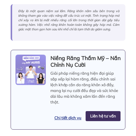
Đây là một quan niệm sai lầm. Răng khôn nằm sâu bên trong và
không tham gia vào việc nâng đỡ cấu trúc cơ mặt. Tình trạng hóp má
chỉ xảy ra khi bị mất nhiều răng cối lớn trong thời gian dài gây tiêu
xương hàm. Việc nhổ răng khôn hoàn toàn không gây hóp má. Cảm
giác mặt thon gọn hơn sau khi nhổ chỉ là tạm thời do giảm sưng.
Niềng Răng Thẩm Mỹ – Nắn
Chỉnh Nụ Cười
Giải pháp niềng răng hiện đại giúp
sắp xếp lại hàm răng, điều chỉnh sai
lệch khớp cắn do răng khôn xô đẩy,
mang lại nụ cười đều đẹp và sức khỏe
dài lâu mà không xâm lấn đến răng
thật.
Liên hệ tư vấn
Chi tiết dịch vụ