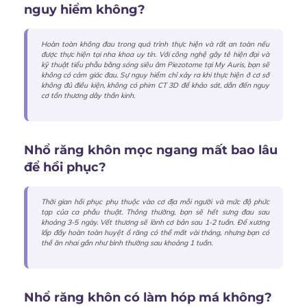
nguy hiểm không?
Hoàn toàn không đau trong quá trình thực hiện và rất an toàn nếu
được thực hiện tại nha khoa uy tín. Với công nghệ gây tê hiện đại và
kỹ thuật tiểu phẫu bằng sóng siêu âm Piezotome tại My Auris, bạn sẽ
không có cảm giác đau. Sự nguy hiểm chỉ xảy ra khi thực hiện ở cơ sở
không đủ điều kiện, không có phim CT 3D để khảo sát, dẫn đến nguy
cơ tổn thương dây thần kinh.
Nhổ răng khôn mọc ngang mất bao lâu
để hồi phục?
Thời gian hồi phục phụ thuộc vào cơ địa mỗi người và mức độ phức
tạp của ca phẫu thuật. Thông thường, bạn sẽ hết sưng đau sau
khoảng 3-5 ngày. Vết thương sẽ lành cơ bản sau 1-2 tuần. Để xương
lấp đầy hoàn toàn huyệt ổ răng có thể mất vài tháng, nhưng bạn có
thể ăn nhai gần như bình thường sau khoảng 1 tuần.
Nhổ răng khôn có làm hóp má không?