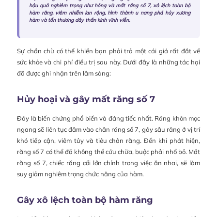
hậu quả nghiêm trọng như hỏng và mất răng số 7, xô lệch toàn bộ
hàm răng, viêm nhiễm lan rộng, hình thành u nang phá hủy xương
hàm và tổn thương dây thần kinh vĩnh viễn.
Sự chần chừ có thể khiến bạn phải trả một cái giá rất đắt về
sức khỏe và chi phí điều trị sau này. Dưới đây là những tác hại
đã được ghi nhận trên lâm sàng:
Hủy hoại và gây mất răng số 7
Đây là biến chứng phổ biến và đáng tiếc nhất. Răng khôn mọc
ngang sẽ liên tục đâm vào chân răng số 7, gây sâu răng ở vị trí
khó tiếp cận, viêm tủy và tiêu chân răng. Đến khi phát hiện,
răng số 7 có thể đã không thể cứu chữa, buộc phải nhổ bỏ. Mất
răng số 7, chiếc răng cối lớn chính trong việc ăn nhai, sẽ làm
suy giảm nghiêm trọng chức năng của hàm.
Gây xô lệch toàn bộ hàm răng