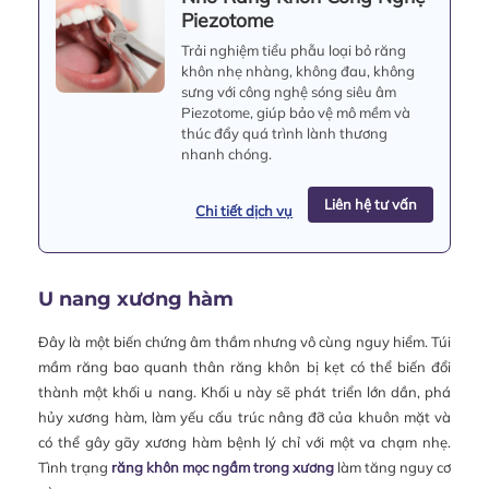
Piezotome
Trải nghiệm tiểu phẫu loại bỏ răng
khôn nhẹ nhàng, không đau, không
sưng với công nghệ sóng siêu âm
Piezotome, giúp bảo vệ mô mềm và
thúc đẩy quá trình lành thương
nhanh chóng.
Liên hệ tư vấn
Chi tiết dịch vụ
U nang xương hàm
Đây là một biến chứng âm thầm nhưng vô cùng nguy hiểm. Túi
mầm răng bao quanh thân răng khôn bị kẹt có thể biến đổi
thành một khối u nang. Khối u này sẽ phát triển lớn dần, phá
hủy xương hàm, làm yếu cấu trúc nâng đỡ của khuôn mặt và
có thể gây gãy xương hàm bệnh lý chỉ với một va chạm nhẹ.
Tình trạng
răng khôn mọc ngầm trong xương
làm tăng nguy cơ