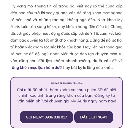
Hy vọng mọi thông tin có trong bài viết này có thể cung cấp
đến bạn câu trả lời xoay quanh vấn đề răng khôn mọc ngang
có nên nhổ và những tác hại không ngờ đến. Nha khoa My
Auris luôn sẵn sàng hỗ trợ quý khách hàng đến điều trị. Chúng
tôi, với giấy phép hoạt động được cấp bởi Sở Y Tế, cam kết luôn
đảm bảo quyền lợi tốt nhất cho khách hàng. Đừng để nỗi sợ hãi
trì hoãn việc chăm sóc sức khỏe của bạn. Hãy liên hệ thông qua
số hotline để đội ngũ nhân viên được đào tạo chuyên môn tư
vấn cũng như đặt lịch khám nhanh chóng, dù là vấn đề về
răng khôn mọc lệch hàm dưới
hay bất kỳ lo lắng nào khác.
Giải Quyết Dứt Điểm Nỗi Lo Răng Khôn
Chỉ mất 30 phút thăm khám và chụp phim 3D để biết
chính xác tình trạng răng khôn của bạn. Đăng ký tư
vấn miễn phí với chuyên gia My Auris ngay hôm nay!
GỌI NGAY: 0906 038 017
ĐẶT LỊCH NGAY