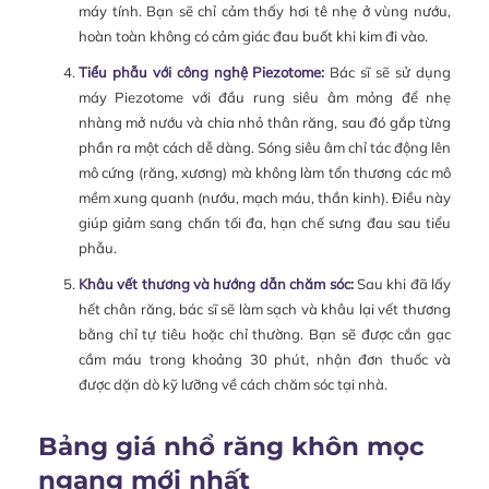
máy tính. Bạn sẽ chỉ cảm thấy hơi tê nhẹ ở vùng nướu,
hoàn toàn không có cảm giác đau buốt khi kim đi vào.
Tiểu phẫu với công nghệ Piezotome:
Bác sĩ sẽ sử dụng
máy Piezotome với đầu rung siêu âm mỏng để nhẹ
nhàng mở nướu và chia nhỏ thân răng, sau đó gắp từng
phần ra một cách dễ dàng. Sóng siêu âm chỉ tác động lên
mô cứng (răng, xương) mà không làm tổn thương các mô
mềm xung quanh (nướu, mạch máu, thần kinh). Điều này
giúp giảm sang chấn tối đa, hạn chế sưng đau sau tiểu
phẫu.
Khâu vết thương và hướng dẫn chăm sóc:
Sau khi đã lấy
hết chân răng, bác sĩ sẽ làm sạch và khâu lại vết thương
bằng chỉ tự tiêu hoặc chỉ thường. Bạn sẽ được cắn gạc
cầm máu trong khoảng 30 phút, nhận đơn thuốc và
được dặn dò kỹ lưỡng về cách chăm sóc tại nhà.
Bảng giá nhổ răng khôn mọc
ngang mới nhất