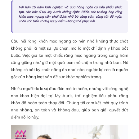
Với hơn 15 năm kinh nghiệm và qua hàng ngàn ca tiểu phẫu phức
tạp, các bác sĩ tại My Auris khẳng định: 100% các trường hợp răng
khôn mọc ngang cần phải được nhổ bỏ càng sớm càng tốt để ngăn
chặn các biến chứng nguy hiểm không thể phục hồi.
Câu hỏi răng khôn mọc ngang có nên nhổ không thực chất
không phải là một sự lựa chọn, mà là một chỉ định y khoa bắt
buộc. Việc giữ lại một chiếc răng mọc ngang trong cung hàm
cũng giống như giữ một quả bom nổ chậm trong nhà bạn. Nó
không có bất kỳ chức năng ăn nhai nào, ngược lại còn là nguồn
gốc của hàng loạt vấn đề sức khỏe nghiêm trọng.
Nhiều người do lo sợ đau đớn mà trì hoãn, nhưng với công nghệ
nha khoa hiện đại tại My Auris, trải nghiệm tiểu phẫu răng
khôn đã hoàn toàn thay đổi. Chúng tôi cam kết một quy trình
nhẹ nhàng, an toàn và không đau, giúp bạn giải quyết dứt
điểm nỗi lo này.