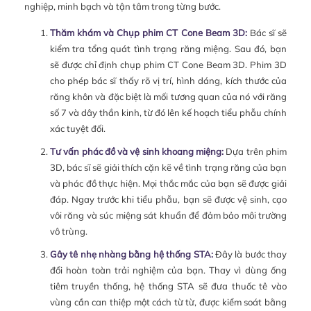
nghiệp, minh bạch và tận tâm trong từng bước.
Thăm khám và Chụp phim CT Cone Beam 3D:
Bác sĩ sẽ
kiểm tra tổng quát tình trạng răng miệng. Sau đó, bạn
sẽ được chỉ định chụp phim CT Cone Beam 3D. Phim 3D
cho phép bác sĩ thấy rõ vị trí, hình dáng, kích thước của
răng khôn và đặc biệt là mối tương quan của nó với răng
số 7 và dây thần kinh, từ đó lên kế hoạch tiểu phẫu chính
xác tuyệt đối.
Tư vấn phác đồ và vệ sinh khoang miệng:
Dựa trên phim
3D, bác sĩ sẽ giải thích cặn kẽ về tình trạng răng của bạn
và phác đồ thực hiện. Mọi thắc mắc của bạn sẽ được giải
đáp. Ngay trước khi tiểu phẫu, bạn sẽ được vệ sinh, cạo
vôi răng và súc miệng sát khuẩn để đảm bảo môi trường
vô trùng.
Gây tê nhẹ nhàng bằng hệ thống STA:
Đây là bước thay
đổi hoàn toàn trải nghiệm của bạn. Thay vì dùng ống
tiêm truyền thống, hệ thống STA sẽ đưa thuốc tê vào
vùng cần can thiệp một cách từ từ, được kiểm soát bằng