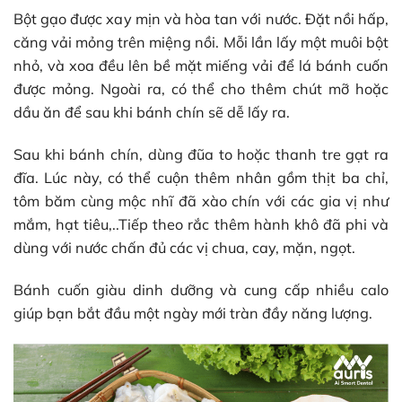
Bột gạo được xay mịn và hòa tan với nước. Đặt nồi hấp,
căng vải mỏng trên miệng nồi. Mỗi lần lấy một muôi bột
nhỏ, và xoa đều lên bề mặt miếng vải để lá bánh cuốn
được mỏng. Ngoài ra, có thể cho thêm chút mỡ hoặc
dầu ăn để sau khi bánh chín sẽ dễ lấy ra.
Sau khi bánh chín, dùng đũa to hoặc thanh tre gạt ra
đĩa. Lúc này, có thể cuộn thêm nhân gồm thịt ba chỉ,
tôm băm cùng mộc nhĩ đã xào chín với các gia vị như
mắm, hạt tiêu,..Tiếp theo rắc thêm hành khô đã phi và
dùng với nước chấn đủ các vị chua, cay, mặn, ngọt.
Bánh cuốn giàu dinh dưỡng và cung cấp nhiều calo
giúp bạn bắt đầu một ngày mới tràn đầy năng lượng.