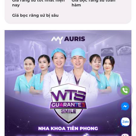
Giá răng sứ tốt nhất hiện
Giá bọc răng sứ toàn
nay
hàm
Giá bọc răng sứ bị sâu