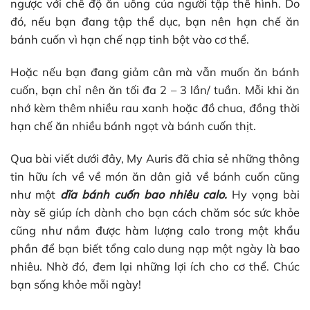
ngược với chế độ ăn uống của người tập thể hình. Do
đó, nếu bạn đang tập thể dục, bạn nên hạn chế ăn
bánh cuốn vì hạn chế nạp tinh bột vào cơ thể.
Hoặc nếu bạn đang giảm cân mà vẫn muốn ăn bánh
cuốn, bạn chỉ nên ăn tối đa 2 – 3 lần/ tuần. Mỗi khi ăn
nhớ kèm thêm nhiều rau xanh hoặc đồ chua, đồng thời
hạn chế ăn nhiều bánh ngọt và bánh cuốn thịt.
Qua bài viết dưới đây, My Auris đã chia sẻ những thông
tin hữu ích về về món ăn dân giả về bánh cuốn cũng
như một
dĩa bánh cuốn bao nhiêu calo.
Hy vọng bài
này sẽ giúp ích dành cho bạn cách chăm sóc sức khỏe
cũng như nắm được hàm lượng calo trong một khẩu
phần để bạn biết tổng calo dung nạp một ngày là bao
nhiêu. Nhờ đó, đem lại những lợi ích cho cơ thể. Chúc
bạn sống khỏe mỗi ngày!