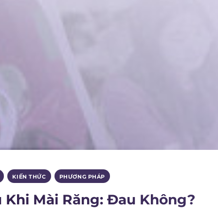
,
KIẾN THỨC
,
PHƯƠNG PHÁP
 Khi Mài Răng: Đau Không?