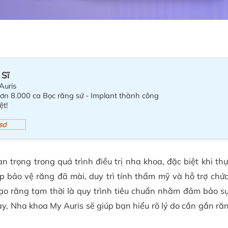
 Sĩ
Auris
hơn 8.000 ca Bọc răng sứ - Implant thành công
ệt!
sơ
 trọng trong quá trình điều trị nha khoa, đặc biệt khi thự
 bảo vệ răng đã mài, duy trì tính thẩm mỹ và hỗ trợ chứ
Tạo răng tạm thời là quy trình tiêu chuẩn nhằm đảm bảo sự
ày, Nha khoa My Auris sẽ giúp bạn hiểu rõ lý do cần gắn ră