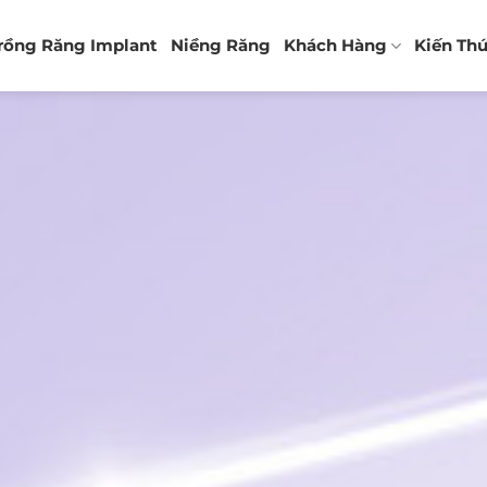
rồng Răng Implant
Niềng Răng
Khách Hàng
Kiến Th