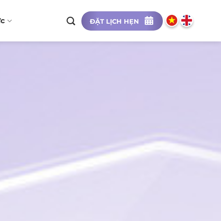
ức
ĐẶT LỊCH HẸN