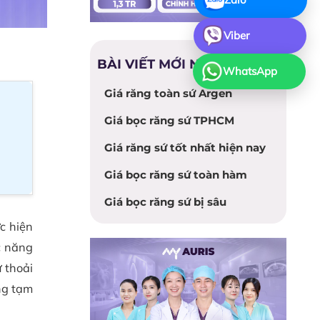
Viber
BÀI VIẾT MỚI NHẤT
WhatsApp
Giá răng toàn sứ Argen
Giá bọc răng sứ TPHCM
Giá răng sứ tốt nhất hiện nay
Giá bọc răng sứ toàn hàm
Giá bọc răng sứ bị sâu
c hiện
c năng
 thoải
ng tạm