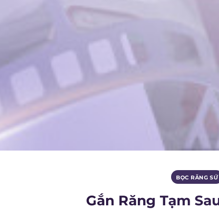
BỌC RĂNG SỨ
Gắn Răng Tạm Sau