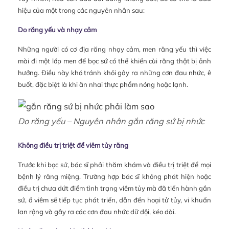
hiệu của một trong các nguyên nhân sau:
Do răng yếu và nhạy cảm
Những người có cơ địa răng nhạy cảm, men răng yếu thì việc
mài đi một lớp men để bọc sứ có thể khiến cùi răng thật bị ảnh
hưởng. Điều này khó tránh khỏi gây ra những cơn đau nhức, ê
buốt, đặc biệt là khi ăn nhai thực phẩm nóng hoặc lạnh.
Do răng yếu – Nguyên nhân gắn răng sứ bị nhức
Không điều trị triệt để viêm tủy răng
Trước khi bọc sứ, bác sĩ phải thăm khám và điều trị triệt để mọi
bệnh lý răng miệng. Trường hợp bác sĩ không phát hiện hoặc
điều trị chưa dứt điểm tình trạng viêm tủy mà đã tiến hành gắn
sứ, ổ viêm sẽ tiếp tục phát triển, dẫn đến hoại tử tủy, vi khuẩn
lan rộng và gây ra các cơn đau nhức dữ dội, kéo dài.