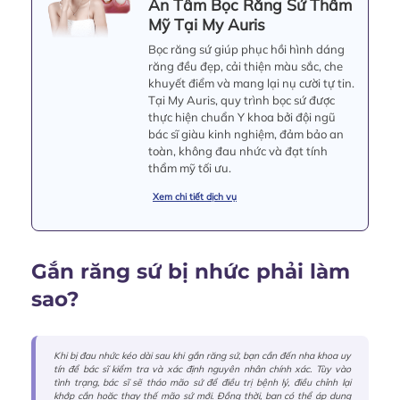
An Tâm Bọc Răng Sứ Thẩm
Mỹ Tại My Auris
Bọc răng sứ giúp phục hồi hình dáng
răng đều đẹp, cải thiện màu sắc, che
khuyết điểm và mang lại nụ cười tự tin.
Tại My Auris, quy trình bọc sứ được
thực hiện chuẩn Y khoa bởi đội ngũ
bác sĩ giàu kinh nghiệm, đảm bảo an
toàn, không đau nhức và đạt tính
thẩm mỹ tối ưu.
Xem chi tiết dịch vụ
Gắn răng sứ bị nhức phải làm
sao?
Khi bị đau nhức kéo dài sau khi gắn răng sứ, bạn cần đến nha khoa uy
tín để bác sĩ kiểm tra và xác định nguyên nhân chính xác. Tùy vào
tình trạng, bác sĩ sẽ tháo mão sứ để điều trị bệnh lý, điều chỉnh lại
khớp cắn hoặc thay thế mão sứ mới. Đồng thời, bạn có thể áp dụng