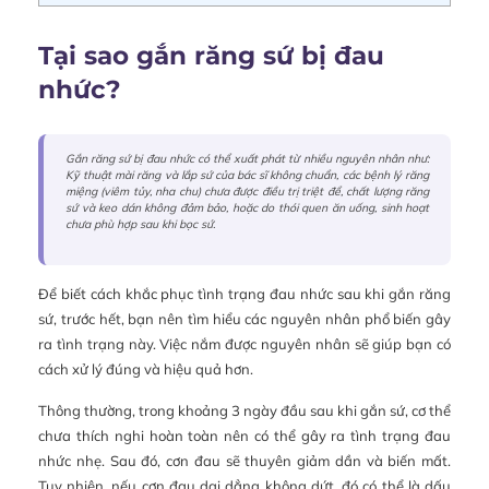
Tại sao gắn răng sứ bị đau
nhức?
Gắn răng sứ bị đau nhức có thể xuất phát từ nhiều nguyên nhân như:
Kỹ thuật mài răng và lắp sứ của bác sĩ không chuẩn, các bệnh lý răng
miệng (viêm tủy, nha chu) chưa được điều trị triệt để, chất lượng răng
sứ và keo dán không đảm bảo, hoặc do thói quen ăn uống, sinh hoạt
chưa phù hợp sau khi bọc sứ.
Để biết cách khắc phục tình trạng đau nhức sau khi gắn răng
sứ, trước hết, bạn nên tìm hiểu các nguyên nhân phổ biến gây
ra tình trạng này. Việc nắm được nguyên nhân sẽ giúp bạn có
cách xử lý đúng và hiệu quả hơn.
Thông thường, trong khoảng 3 ngày đầu sau khi gắn sứ, cơ thể
chưa thích nghi hoàn toàn nên có thể gây ra tình trạng đau
nhức nhẹ. Sau đó, cơn đau sẽ thuyên giảm dần và biến mất.
Tuy nhiên, nếu cơn đau dai dẳng không dứt, đó có thể là dấu