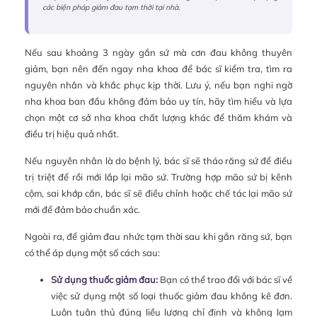
các biện pháp giảm đau tạm thời tại nhà.
Nếu sau khoảng 3 ngày gắn sứ mà cơn đau không thuyên
giảm, bạn nên đến ngay nha khoa để bác sĩ kiểm tra, tìm ra
nguyên nhân và khắc phục kịp thời. Lưu ý, nếu bạn nghi ngờ
nha khoa ban đầu không đảm bảo uy tín, hãy tìm hiểu và lựa
chọn một cơ sở nha khoa chất lượng khác để thăm khám và
điều trị hiệu quả nhất.
Nếu nguyên nhân là do bệnh lý, bác sĩ sẽ tháo răng sứ để điều
trị triệt để rồi mới lắp lại mão sứ. Trường hợp mão sứ bị kênh
cộm, sai khớp cắn, bác sĩ sẽ điều chỉnh hoặc chế tác lại mão sứ
mới để đảm bảo chuẩn xác.
Ngoài ra, để giảm đau nhức tạm thời sau khi gắn răng sứ, bạn
có thể áp dụng một số cách sau:
Sử dụng thuốc giảm đau:
Bạn có thể trao đổi với bác sĩ về
việc sử dụng một số loại thuốc giảm đau không kê đơn.
Luôn tuân thủ đúng liều lượng chỉ định và không lạm