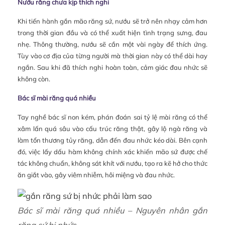
Nướu răng chưa kịp thích nghi
Khi tiến hành gắn mão răng sứ, nướu sẽ trở nên nhạy cảm hơn
trong thời gian đầu và có thể xuất hiện tình trạng sưng, đau
nhẹ. Thông thường, nướu sẽ cần một vài ngày để thích ứng.
Tùy vào cơ địa của từng người mà thời gian này có thể dài hay
ngắn. Sau khi đã thích nghi hoàn toàn, cảm giác đau nhức sẽ
không còn.
Bác sĩ mài răng quá nhiều
Tay nghề bác sĩ non kém, phán đoán sai tỷ lệ mài răng có thể
xâm lấn quá sâu vào cấu trúc răng thật, gây lộ ngà răng và
làm tổn thương tủy răng, dẫn đến đau nhức kéo dài. Bên cạnh
đó, việc lấy dấu hàm không chính xác khiến mão sứ được chế
tác không chuẩn, không sát khít với nướu, tạo ra kẽ hở cho thức
ăn giắt vào, gây viêm nhiễm, hôi miệng và đau nhức.
Bác sĩ mài răng quá nhiều – Nguyên nhân gắn