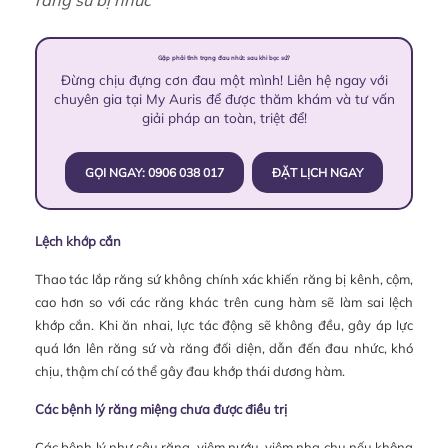
răng sứ bị nhức
Gặp phải tình trạng đau nhức sau khi bọc sứ?
Đừng chịu đựng cơn đau một mình! Liên hệ ngay với
chuyên gia tại My Auris để được thăm khám và tư vấn
giải pháp an toàn, triệt để!
GỌI NGAY: 0906 038 017
ĐẶT LỊCH NGAY
Lệch khớp cắn
Thao tác lắp răng sứ không chính xác khiến răng bị kênh, cộm,
cao hơn so với các răng khác trên cung hàm sẽ làm sai lệch
khớp cắn. Khi ăn nhai, lực tác động sẽ không đều, gây áp lực
quá lớn lên răng sứ và răng đối diện, dẫn đến đau nhức, khó
chịu, thậm chí có thể gây đau khớp thái dương hàm.
Các bệnh lý răng miệng chưa được điều trị
Các bệnh lý như sâu răng, viêm nướu, viêm nha chu nếu không