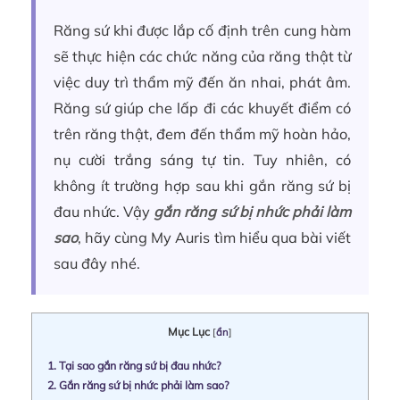
Răng sứ khi được lắp cố định trên cung hàm
sẽ thực hiện các chức năng của răng thật từ
việc duy trì thẩm mỹ đến ăn nhai, phát âm.
Răng sứ giúp che lấp đi các khuyết điểm có
trên răng thật, đem đến thẩm mỹ hoàn hảo,
nụ cười trắng sáng tự tin. Tuy nhiên, có
không ít trường hợp sau khi gắn răng sứ bị
đau nhức. Vậy
gắn răng sứ bị nhức phải làm
sao
, hãy cùng My Auris tìm hiểu qua bài viết
sau đây nhé.
Mục Lục
[
ẩn
]
1.
Tại sao gắn răng sứ bị đau nhức?
2.
Gắn răng sứ bị nhức phải làm sao?