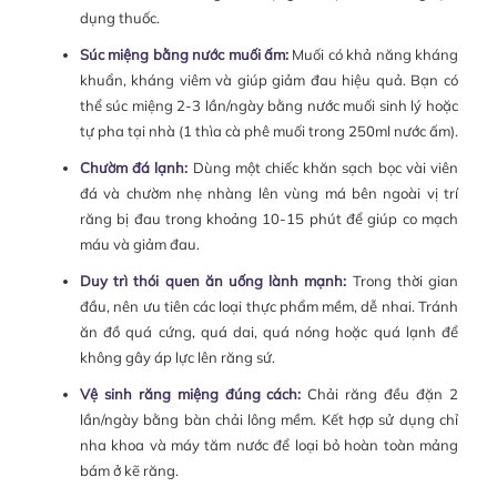
dụng thuốc.
Súc miệng bằng nước muối ấm:
Muối có khả năng kháng
khuẩn, kháng viêm và giúp giảm đau hiệu quả. Bạn có
thể súc miệng 2-3 lần/ngày bằng nước muối sinh lý hoặc
tự pha tại nhà (1 thìa cà phê muối trong 250ml nước ấm).
Chườm đá lạnh:
Dùng một chiếc khăn sạch bọc vài viên
đá và chườm nhẹ nhàng lên vùng má bên ngoài vị trí
răng bị đau trong khoảng 10-15 phút để giúp co mạch
máu và giảm đau.
Duy trì thói quen ăn uống lành mạnh:
Trong thời gian
đầu, nên ưu tiên các loại thực phẩm mềm, dễ nhai. Tránh
ăn đồ quá cứng, quá dai, quá nóng hoặc quá lạnh để
không gây áp lực lên răng sứ.
Vệ sinh răng miệng đúng cách:
Chải răng đều đặn 2
lần/ngày bằng bàn chải lông mềm. Kết hợp sử dụng chỉ
nha khoa và máy tăm nước để loại bỏ hoàn toàn mảng
bám ở kẽ răng.