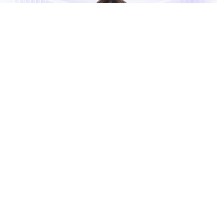
Nha khoa Thông minh My
Auris
Là đơn vị tiên phong trong dịch vụ răng sứ tại Việt
Nam. My Auris sở hữu
Tiêu chuẩn WTS
– bước tiến