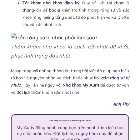
Tái khám nha khoa định kỳ:
Duy trì lịch tái khám 6
tháng/lần để bác sĩ kiểm tra tình trạng răng sứ và sức
khỏe răng miệng tổng quát, từ đó phát hiện và xử lý sớm
các vấn đề phát sinh.
Thăm khám nha khoa là cách tốt nhất để khắc
phục tình trạng đau nhức
Mong rằng với những thông tin trong bài viết đã giúp bạn hiểu
rõ hơn về nguyên nhân và cách khắc phục khi
gắn răng sứ bị
nhức
. Hãy liên hệ ngay với
Nha khoa My Auris
để được tư vấn
và đặt lịch thăm khám sớm nhất nhé.
Anh Thy
Sẵn sàng sở hữu nụ cười mới không đau nhức?
My Auris đồng hành cùng bạn trên hành trình kiến tạo
nụ cười hoàn hảo. Đặt lịch hẹn ngay hôm nay để nhận
được ưu đãi đặc biệt!