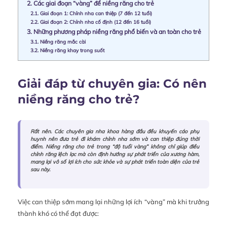
2.
Các giai đoạn “vàng” để niềng răng cho trẻ
2.1.
Giai đoạn 1: Chỉnh nha can thiệp (7 đến 12 tuổi)
2.2.
Giai đoạn 2: Chỉnh nha cố định (12 đến 16 tuổi)
3.
Những phương pháp niềng răng phổ biến và an toàn cho trẻ
3.1.
Niềng răng mắc cài
3.2.
Niềng răng khay trong suốt
Giải đáp từ chuyên gia: Có nên
niềng răng cho trẻ?
Rất nên. Các chuyên gia nha khoa hàng đầu đều khuyến cáo phụ
huynh nên đưa trẻ đi khám chỉnh nha sớm và can thiệp đúng thời
điểm. Niềng răng cho trẻ trong “độ tuổi vàng” không chỉ giúp điều
chỉnh răng lệch lạc mà còn định hướng sự phát triển của xương hàm,
mang lại vô số lợi ích cho sức khỏe và sự phát triển toàn diện của trẻ
sau này.
Việc can thiệp sớm mang lại những lợi ích “vàng” mà khi trưởng
thành khó có thể đạt được: