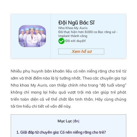
Đội Ngũ Bác Sĩ
Nha Khoa My Auris
Đã thực hiện hơn 8.000 ca Bọc răng sứ -
Implant thành công
Đã xét duyệt!
Xem hồ sơ
Nhiều phụ huynh băn khoăn liệu có nên niềng răng cho trẻ từ
sớm và thời điểm nào là lý tưởng nhất. Theo các chuyên gia tại
Nha khoa My Auris, can thiệp chỉnh nha trong “độ tuổi vàng”
không chỉ mang lại hiệu quả vượt trội mà còn giúp trẻ phát
triển toàn diện cả về thể chất lẫn tinh thần. Hãy cùng chúng
tôi tìm hiểu chi tiết về vấn đề này.
Mục Lục
[
ẩn
]
1.
Giải đáp từ chuyên gia: Có nên niềng răng cho trẻ?