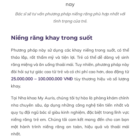
Bác sĩ sẽ tư vấn phương pháp niềng răng phù hợp nhất với
tình trạng của trẻ.
Niềng răng khay trong suốt
Phương pháp này sử dụng các khay niềng trong suốt, có thể
tháo lắp, rất thẩm mỹ và tiện lợi. Trẻ có thể dễ dàng vệ sinh
răng miệng và ăn uống thoải mái. Tuy nhiên, phương pháp này
đòi hỏi sự tự giác cao từ trẻ và có chi phí cao hơn, dao động từ
25.000.000 – 100.000.000 VNĐ
tùy thương hiệu và số lượng
khay.
Tại Nha khoa My Auris, chúng tôi tự hào là phòng khám chỉnh
nha chuyên sâu, áp dụng những công nghệ tiên tiến nhất và
quy tụ đội ngũ bác sĩ giàu kinh nghiệm, đặc biệt trong lĩnh vực
niềng răng trẻ em. Chúng tôi cam kết mang đến cho con bạn
một hành trình niềng răng an toàn, hiệu quả và thoải mái
nhất.