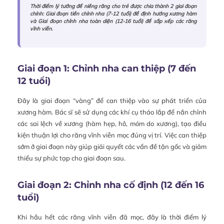
Thời điểm lý tưởng để niềng răng cho trẻ được chia thành 2 giai đoạn
chính: Giai đoạn tiền chỉnh nha (7-12 tuổi) để định hướng xương hàm
và Giai đoạn chỉnh nha toàn diện (12-16 tuổi) để sắp xếp các răng
vĩnh viễn.
Giai đoạn 1: Chỉnh nha can thiệp (7 đến
12 tuổi)
Đây là giai đoạn “vàng” để can thiệp vào sự phát triển của
xương hàm. Bác sĩ sẽ sử dụng các khí cụ tháo lắp để nắn chỉnh
các sai lệch về xương (hàm hẹp, hô, móm do xương), tạo điều
kiện thuận lợi cho răng vĩnh viễn mọc đúng vị trí. Việc can thiệp
sớm ở giai đoạn này giúp giải quyết các vấn đề tận gốc và giảm
thiểu sự phức tạp cho giai đoạn sau.
Giai đoạn 2: Chỉnh nha cố định (12 đến 16
tuổi)
Khi hầu hết các răng vĩnh viễn đã mọc, đây là thời điểm lý