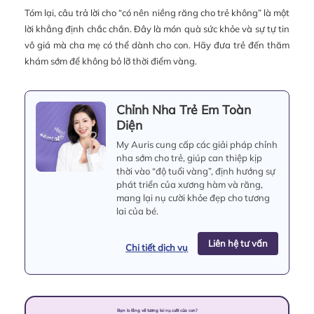
Tóm lại, câu trả lời cho “có nên niềng răng cho trẻ không” là một
lời khẳng định chắc chắn. Đây là món quà sức khỏe và sự tự tin
vô giá mà cha mẹ có thể dành cho con. Hãy đưa trẻ đến thăm
khám sớm để không bỏ lỡ thời điểm vàng.
Chỉnh Nha Trẻ Em Toàn
Diện
My Auris cung cấp các giải pháp chỉnh
nha sớm cho trẻ, giúp can thiệp kịp
thời vào “độ tuổi vàng”, định hướng sự
phát triển của xương hàm và răng,
mang lại nụ cười khỏe đẹp cho tương
lai của bé.
Liên hệ tư vấn
Chi tiết dịch vụ
Bạn lo lắng về tương lai nụ cười của con?