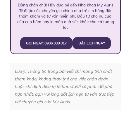
Đừng chần chừ! Hãy đưa bé đến Nha khoa My Auris
để được các chuyên gia chỉnh nha trẻ em hàng đầu
thăm khám và tư vấn miễn phí. Đầu tư cho nụ cười
của con hôm nay là món quà sức khỏe cho cả tương
lai.
GỌI NGAY: 0906 038 017
ĐẶT LỊCH NGAY
Lưu ý: Thông tin trong bài viết chỉ mang tính chất
tham khảo, không thay thế cho việc chẩn đoán
hoặc chỉ định điều trị từ bác sĩ. Để có phác đồ phù
hợp nhất, bạn vui lòng đặt lịch hẹn tư vấn trực tiếp
với chuyên gia của My Auris.