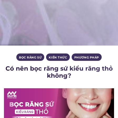
BỌC RĂNG SỨ
,
KIẾN THỨC
,
PHƯƠNG PHÁP
Có nên bọc răng sứ kiểu răng thỏ
không?