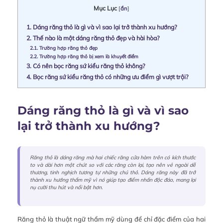
Mục Lục
[
ẩn
]
1.
Dáng răng thỏ là gì và vì sao lại trở thành xu hướng?
2.
Thế nào là một dáng răng thỏ đẹp và hài hòa?
2.1.
Trường hợp răng thỏ đẹp
2.2.
Trường hợp răng thỏ bị xem là khuyết điểm
3.
Có nên bọc răng sứ kiểu răng thỏ không?
4.
Bọc răng sứ kiểu răng thỏ có những ưu điểm gì vượt trội?
Dáng răng thỏ là gì và vì sao
lại trở thành xu hướng?
Răng thỏ là dáng răng mà hai chiếc răng cửa hàm trên có kích thước
to và dài hơn một chút so với các răng còn lại, tạo nên vẻ ngoài dễ
thương, tinh nghịch tương tự những chú thỏ. Dáng răng này đã trở
thành xu hướng thẩm mỹ vì nó giúp tạo điểm nhấn độc đáo, mang lại
nụ cười thu hút và nổi bật hơn.
Răng thỏ là thuật ngữ thẩm mỹ dùng để chỉ đặc điểm của hai