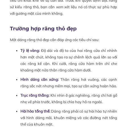
tiêu chí khắt khe về sự cân đối. Trước khi quyết định bọc răng
sứ kiểu răng thỏ, bạn cần xem xét liệu nó có thực sự phù hợp
với gương mặt của mình không.
Trường hợp răng thỏ đẹp
Một dáng răng thỏ đẹp cần đáp ứng các tiêu chí sau:
Tỷ lệ vàng:
Độ dài và độ to của hai răng cửa chỉ nhỉnh
hơn một chút, không tạo ra sự chênh lệch quá lớn so với
các răng kế cận. Khi cười, răng cửa hàm trên chỉ che
khoảng một nửa thân răng cửa hàm dưới.
Hình dáng cân xứng:
Thân răng hơi vuông, các cạnh
răng sắc nét nhưng mềm mại, tạo sự cân xứng hoàn hảo.
Trục răng thẳng:
Khi nhìn ở góc nghiêng, răng chỉ hơi gồ
nhẹ về phía trước, không bị chìa hay hô ra ngoài.
Hài hòa tổng thể:
Dáng răng phải có sự hài hòa tự nhiên
với hình dáng môi, khuôn miệng và các đường nét tổng
thể của khuôn mặt.