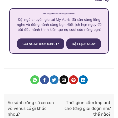
Sẵn sàng sở hữu nụ cười răng thỏ cá tính?
Đội ngũ chuyên gia tại My Auris đã sẵn sàng lắng
nghe và đồng hành cùng bạn. Đặt lịch hẹn ngay để
bắt đầu hành trình kiến tạo nụ cười của riêng bạn!
GỌI NGAY: 0906 038 017
ĐẶT LỊCH NGAY
So sánh răng sứ cercon
Thời gian cắm Implant
và venus có gì khác
cho từng giai đoạn như
nhau?
thế nào?