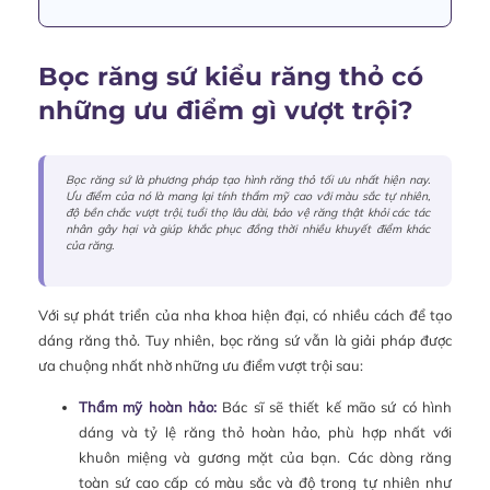
Bọc răng sứ kiểu răng thỏ có
những ưu điểm gì vượt trội?
Bọc răng sứ là phương pháp tạo hình răng thỏ tối ưu nhất hiện nay.
Ưu điểm của nó là mang lại tính thẩm mỹ cao với màu sắc tự nhiên,
độ bền chắc vượt trội, tuổi thọ lâu dài, bảo vệ răng thật khỏi các tác
nhân gây hại và giúp khắc phục đồng thời nhiều khuyết điểm khác
của răng.
Với sự phát triển của nha khoa hiện đại, có nhiều cách để tạo
dáng răng thỏ. Tuy nhiên, bọc răng sứ vẫn là giải pháp được
ưa chuộng nhất nhờ những ưu điểm vượt trội sau:
Thẩm mỹ hoàn hảo:
Bác sĩ sẽ thiết kế mão sứ có hình
dáng và tỷ lệ răng thỏ hoàn hảo, phù hợp nhất với
khuôn miệng và gương mặt của bạn. Các dòng răng
toàn sứ cao cấp có màu sắc và độ trong tự nhiên như