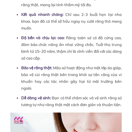
răng thật, mang lại tính thẩm mỹ tối đa.
Kết quả nhanh chóng:
Chỉ sau 2-3 buổi hẹn tại nha
khoa, bạn đã có thể sở hữu ngay nụ cười răng thỏ mong
muốn.
Độ bền và chịu lực cao:
Răng toàn sứ có độ cứng cao,
đảm bảo chức năng ăn nhai vững chắc. Tuổi thọ trung
bình từ 15-20 năm, thậm chí là vĩnh viễn đối với các dòng
sứ cao cấp.
Bảo vệ răng thật:
Mão sứ hoạt động như một lớp áo giáp,
bảo vệ cùi răng thật bên trong khỏi sự tấn công của vi
khuẩn hay các tác nhân gây hại từ môi trường bên
ngoài.
Dễ dàng vệ sinh:
Bạn có thể chăm sóc và vệ sinh răng sứ
tương tự như răng thật một cách đơn giản và thuận tiện.