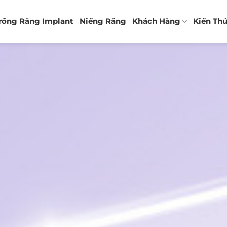
rồng Răng Implant
Niềng Răng
Khách Hàng
Kiến Th