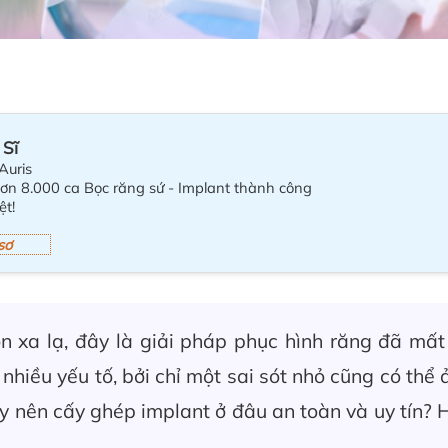
 Sĩ
Auris
hơn 8.000 ca Bọc răng sứ - Implant thành công
ệt!
sơ
 xa lạ, đây là giải pháp phục hình răng đã mất
 nhiều yếu tố, bởi chỉ một sai sót nhỏ cũng có thể 
y nên cấy ghép implant ở đâu an toàn và uy tín? 