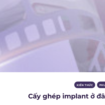
KIẾN THỨC
,
PH
Cấy ghép implant ở đâ