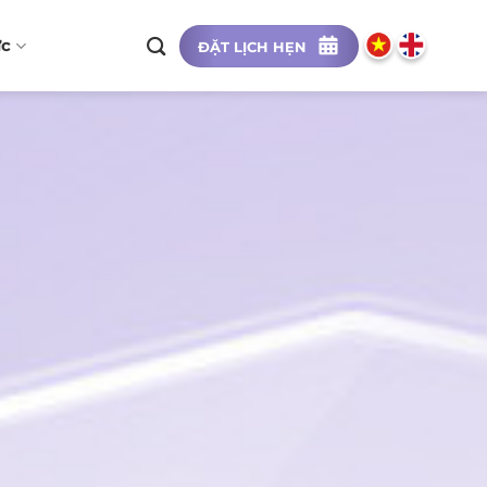
ức
ĐẶT LỊCH HẸN