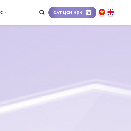
ức
ĐẶT LỊCH HẸN