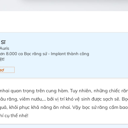
 Sĩ
Auris
hơn 8.000 ca Bọc răng sứ - Implant thành công
ệt!
sơ
n nhai quan trọng trên cung hàm. Tuy nhiên, những chiếc ră
u răng, viêm nướu,… bởi vị trí khó vệ sinh được sạch sẽ. Bọ
 quả, khôi phục khả năng ăn nhai. Vậy bọc sứ răng cấm bao
hí cụ thể nhé!