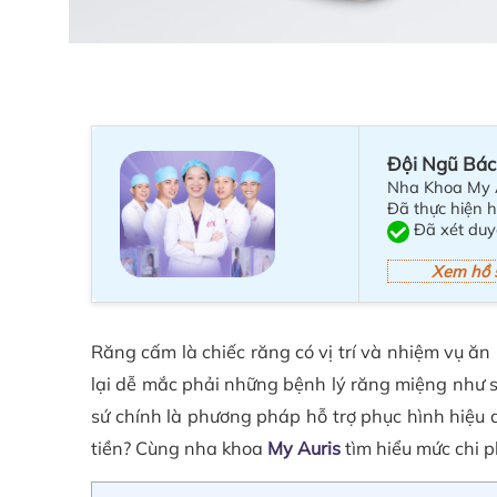
Đội Ngũ Bác
Nha Khoa My 
Đã thực hiện 
Đã xét duy
Xem hồ 
Răng cấm là chiếc răng có vị trí và nhiệm vụ ă
lại dễ mắc phải những bệnh lý răng miệng như sâ
sứ chính là phương pháp hỗ trợ phục hình hiệu
tiền? Cùng nha khoa
My Auris
tìm hiểu mức chi p