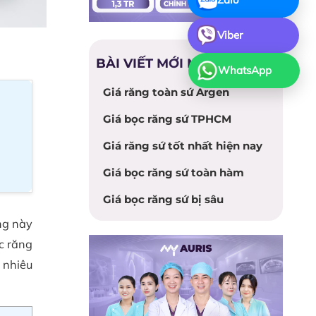
Viber
BÀI VIẾT MỚI NHẤT
WhatsApp
Giá răng toàn sứ Argen
Giá bọc răng sứ TPHCM
Giá răng sứ tốt nhất hiện nay
Giá bọc răng sứ toàn hàm
Giá bọc răng sứ bị sâu
ng này
c răng
 nhiêu