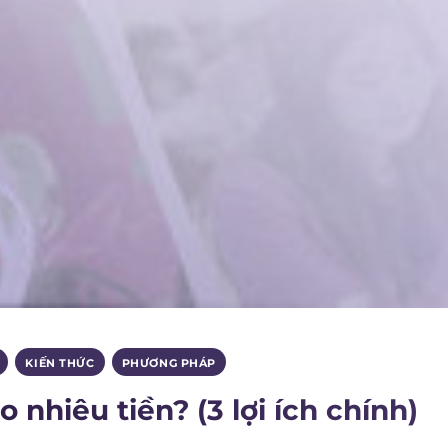
,
KIẾN THỨC
,
PHƯƠNG PHÁP
nhiêu tiền? (3 lợi ích chính)