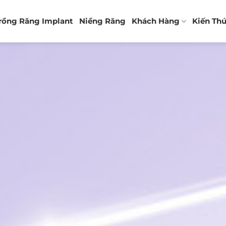
rồng Răng Implant
Niềng Răng
Khách Hàng
Kiến Th