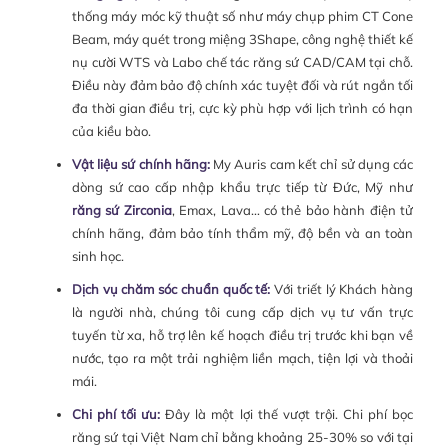
thống máy móc kỹ thuật số như máy chụp phim CT Cone
Beam, máy quét trong miệng 3Shape, công nghệ thiết kế
nụ cười WTS và Labo chế tác răng sứ CAD/CAM tại chỗ.
Điều này đảm bảo độ chính xác tuyệt đối và rút ngắn tối
đa thời gian điều trị, cực kỳ phù hợp với lịch trình có hạn
của kiều bào.
Vật liệu sứ chính hãng:
My Auris cam kết chỉ sử dụng các
dòng sứ cao cấp nhập khẩu trực tiếp từ Đức, Mỹ như
răng sứ Zirconia
, Emax, Lava… có thẻ bảo hành điện tử
chính hãng, đảm bảo tính thẩm mỹ, độ bền và an toàn
sinh học.
Dịch vụ chăm sóc chuẩn quốc tế:
Với triết lý Khách hàng
là người nhà, chúng tôi cung cấp dịch vụ tư vấn trực
tuyến từ xa, hỗ trợ lên kế hoạch điều trị trước khi bạn về
nước, tạo ra một trải nghiệm liền mạch, tiện lợi và thoải
mái.
Chi phí tối ưu:
Đây là một lợi thế vượt trội. Chi phí bọc
răng sứ tại Việt Nam chỉ bằng khoảng 25-30% so với tại