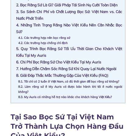
2.
Bọc Răng Sứ Là Gì? Giải Pháp Tái Sinh Nụ Cười Toàn Diện
3.
So Sánh Chi Phí và Chất Lượng Bọc Sứ: Việt Nam vs. Các
Nước Phát Triển
4.
Những Tình Trạng Răng Nào Việt Kiều Nên Cân Nhắc Bọc
Sứ?
4.1.
Các trường hợp nên bọc răng sứ
4.2.
Các trường hợp chống chỉ định
5.
Quy Trình Bọc Răng Sứ Tối Ưu Thời Gian Cho Khách Việt
Kiều Tại My Auris
6.
Chi Phí Bọc Răng Sứ Cho Việt Kiều Tại My Auris
7.
Hướng Dẫn Chăm Sóc Răng Sứ Khi Quay Lại Nước Ngoài
8.
Giải Đáp Thắc Mắc Thường Gặp Của Việt Kiều (FAQ)
8.1.
Tôi chỉ có 2 tuần ở Việt Nam, có đủ thời gian để bọc răng sứ không?
8.2.
Làm răng sứ ở My Auris có được bảo hành khi tôi ở nước ngoài
không?
8.3.
My Auris có những hỗ trợ nào khác cho khách hàng Việt Kiều?
Tại Sao Bọc Sứ Tại Việt Nam
Trở Thành Lựa Chọn Hàng Đầu
Của Việt Kiều?