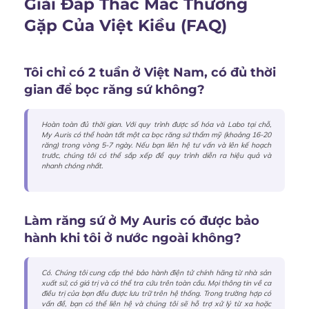
Giải Đáp Thắc Mắc Thường
Gặp Của Việt Kiều (FAQ)
Tôi chỉ có 2 tuần ở Việt Nam, có đủ thời
gian để bọc răng sứ không?
Hoàn toàn đủ thời gian. Với quy trình được số hóa và Labo tại chỗ,
My Auris có thể hoàn tất một ca bọc răng sứ thẩm mỹ (khoảng 16-20
răng) trong vòng 5-7 ngày. Nếu bạn liên hệ tư vấn và lên kế hoạch
trước, chúng tôi có thể sắp xếp để quy trình diễn ra hiệu quả và
nhanh chóng nhất.
Làm răng sứ ở My Auris có được bảo
hành khi tôi ở nước ngoài không?
Có. Chúng tôi cung cấp thẻ bảo hành điện tử chính hãng từ nhà sản
xuất sứ, có giá trị và có thể tra cứu trên toàn cầu. Mọi thông tin về ca
điều trị của bạn đều được lưu trữ trên hệ thống. Trong trường hợp có
vấn đề, bạn có thể liên hệ và chúng tôi sẽ hỗ trợ xử lý từ xa hoặc