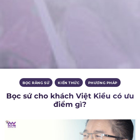
BỌC RĂNG SỨ
,
KIẾN THỨC
,
PHƯƠNG PHÁP
Bọc sứ cho khách Việt Kiều có ưu
điểm gì?