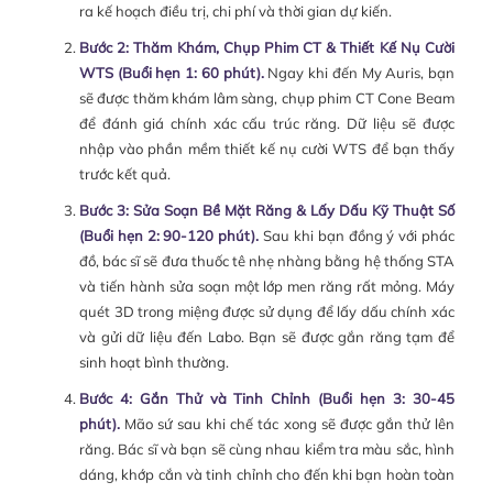
ra kế hoạch điều trị, chi phí và thời gian dự kiến.
Bước 2: Thăm Khám, Chụp Phim CT & Thiết Kế Nụ Cười
WTS (Buổi hẹn 1: 60 phút).
Ngay khi đến My Auris, bạn
sẽ được thăm khám lâm sàng, chụp phim CT Cone Beam
để đánh giá chính xác cấu trúc răng. Dữ liệu sẽ được
nhập vào phần mềm thiết kế nụ cười WTS để bạn thấy
trước kết quả.
Bước 3: Sửa Soạn Bề Mặt Răng & Lấy Dấu Kỹ Thuật Số
(Buổi hẹn 2: 90-120 phút).
Sau khi bạn đồng ý với phác
đồ, bác sĩ sẽ đưa thuốc tê nhẹ nhàng bằng hệ thống STA
và tiến hành sửa soạn một lớp men răng rất mỏng. Máy
quét 3D trong miệng được sử dụng để lấy dấu chính xác
và gửi dữ liệu đến Labo. Bạn sẽ được gắn răng tạm để
sinh hoạt bình thường.
Bước 4: Gắn Thử và Tinh Chỉnh (Buổi hẹn 3: 30-45
phút).
Mão sứ sau khi chế tác xong sẽ được gắn thử lên
răng. Bác sĩ và bạn sẽ cùng nhau kiểm tra màu sắc, hình
dáng, khớp cắn và tinh chỉnh cho đến khi bạn hoàn toàn