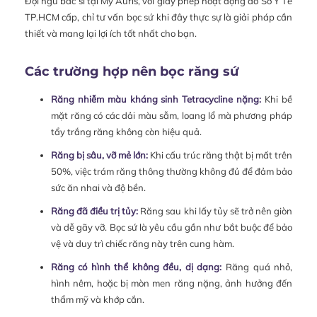
Đội ngũ bác sĩ tại My Auris, với giấy phép hoạt động do Sở Y Tế
TP.HCM cấp, chỉ tư vấn bọc sứ khi đây thực sự là giải pháp cần
thiết và mang lại lợi ích tốt nhất cho bạn.
Các trường hợp nên bọc răng sứ
Răng nhiễm màu kháng sinh Tetracycline nặng:
Khi bề
mặt răng có các dải màu sẫm, loang lổ mà phương pháp
tẩy trắng răng không còn hiệu quả.
Răng bị sâu, vỡ mẻ lớn:
Khi cấu trúc răng thật bị mất trên
50%, việc trám răng thông thường không đủ để đảm bảo
sức ăn nhai và độ bền.
Răng đã điều trị tủy:
Răng sau khi lấy tủy sẽ trở nên giòn
và dễ gãy vỡ. Bọc sứ là yêu cầu gần như bắt buộc để bảo
vệ và duy trì chiếc răng này trên cung hàm.
Răng có hình thể không đều, dị dạng:
Răng quá nhỏ,
hình nêm, hoặc bị mòn men răng nặng, ảnh hưởng đến
thẩm mỹ và khớp cắn.