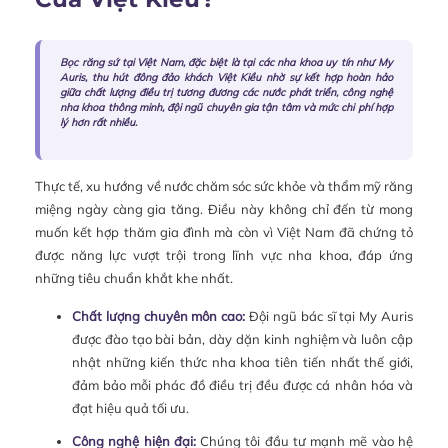
Bọc răng sứ tại Việt Nam, đặc biệt là tại các nha khoa uy tín như My
Auris, thu hút đông đảo khách Việt Kiều nhờ sự kết hợp hoàn hảo
giữa chất lượng điều trị tương đương các nước phát triển, công nghệ
nha khoa thông minh, đội ngũ chuyên gia tận tâm và mức chi phí hợp
lý hơn rất nhiều.
Thực tế, xu hướng về nước chăm sóc sức khỏe và thẩm mỹ răng
miệng ngày càng gia tăng. Điều này không chỉ đến từ mong
muốn kết hợp thăm gia đình mà còn vì Việt Nam đã chứng tỏ
được năng lực vượt trội trong lĩnh vực nha khoa, đáp ứng
những tiêu chuẩn khắt khe nhất.
Chất lượng chuyên môn cao:
Đội ngũ bác sĩ tại My Auris
được đào tạo bài bản, dày dặn kinh nghiệm và luôn cập
nhật những kiến thức nha khoa tiên tiến nhất thế giới,
đảm bảo mỗi phác đồ điều trị đều được cá nhân hóa và
đạt hiệu quả tối ưu.
Công nghệ hiện đại:
Chúng tôi đầu tư mạnh mẽ vào hệ