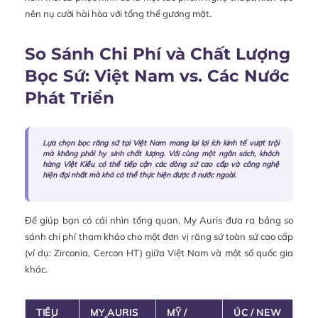
nên nụ cười hài hòa với tổng thể gương mặt.
So Sánh Chi Phí và Chất Lượng
Bọc Sứ: Việt Nam vs. Các Nước
Phát Triển
Lựa chọn bọc răng sứ tại Việt Nam mang lại lợi ích kinh tế vượt trội
mà không phải hy sinh chất lượng. Với cùng một ngân sách, khách
hàng Việt Kiều có thể tiếp cận các dòng sứ cao cấp và công nghệ
hiện đại nhất mà khó có thể thực hiện được ở nước ngoài.
Để giúp bạn có cái nhìn tổng quan, My Auris đưa ra bảng so
sánh chi phí tham khảo cho một đơn vị răng sứ toàn sứ cao cấp
(ví dụ: Zirconia, Cercon HT) giữa Việt Nam và một số quốc gia
khác.
TIÊU
MY AURIS
MỸ /
ÚC / NEW