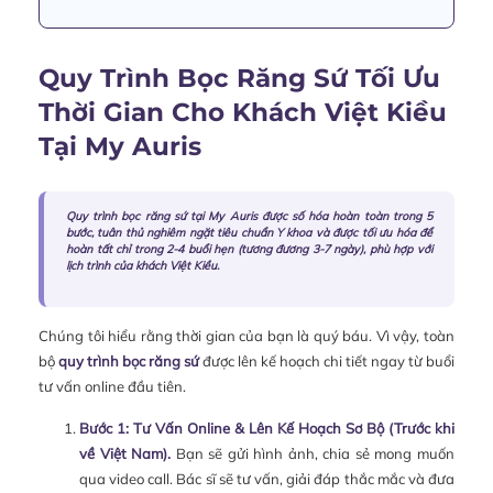
Quy Trình Bọc Răng Sứ Tối Ưu
Thời Gian Cho Khách Việt Kiều
Tại My Auris
Quy trình bọc răng sứ tại My Auris được số hóa hoàn toàn trong 5
bước, tuân thủ nghiêm ngặt tiêu chuẩn Y khoa và được tối ưu hóa để
hoàn tất chỉ trong 2-4 buổi hẹn (tương đương 3-7 ngày), phù hợp với
lịch trình của khách Việt Kiều.
Chúng tôi hiểu rằng thời gian của bạn là quý báu. Vì vậy, toàn
bộ
quy trình bọc răng sứ
được lên kế hoạch chi tiết ngay từ buổi
tư vấn online đầu tiên.
Bước 1: Tư Vấn Online & Lên Kế Hoạch Sơ Bộ (Trước khi
về Việt Nam).
Bạn sẽ gửi hình ảnh, chia sẻ mong muốn
qua video call. Bác sĩ sẽ tư vấn, giải đáp thắc mắc và đưa