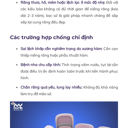
Răng thưa, hô, móm hoặc lệch lạc ở mức độ nhẹ:
Đối với
các kiều bào không có đủ thời gian để niềng răng (kéo
dài 2-3 năm), bọc sứ là giải pháp nhanh chóng để sắp
xếp lại cung răng đều đẹp.
Các trường hợp chống chỉ định
Sai lệch khớp cắn nghiêm trọng do xương hàm:
Cần can
thiệp niềng răng hoặc phẫu thuật hàm.
Bệnh nha chu cấp tính:
Tình trạng viêm nướu, tụt lợi cần
được điều trị ổn định hoàn toàn trước khi tiến hành phục
hình.
Chân răng quá yếu, lung lay nhiều:
Không đủ khả năng
làm trụ đỡ mão sứ.