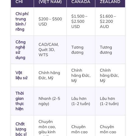
CHÍ
(VIỆT NAM)
CANADA
ZEALAND
Chi phí
$1.500 –
$1.600 –
trung
$200 – $500
$2.500
$2.200
bình /
USD
USD
AUD
răng
Công
CAD/CAM,
nghệ
Tương
Tương
Quét 3D,
sử
đương
đương
WTS
dụng
Chính
Chính
Vật
Chính hãng
hãng Đức,
hãng Đức,
liệu sứ
Đức, Mỹ
Mỹ
Mỹ
Thời
gian
Nhanh (2-5
Lâu hơn
Lâu hơn
thực
ngày)
(1-2 tuần)
(1-2 tuần)
hiện
Chuyên
Chất
môn cao,
Chuyên
Chuyên
lượng
giàu kinh
môn cao
môn cao
bác sĩ