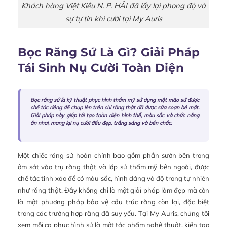
Khách hàng Việt Kiều N. P. HẢI đã lấy lại phong độ và
sự tự tin khi cười tại My Auris
Bọc Răng Sứ Là Gì? Giải Pháp
Tái Sinh Nụ Cười Toàn Diện
Bọc răng sứ là kỹ thuật phục hình thẩm mỹ sử dụng một mão sứ được
chế tác riêng để chụp lên trên cùi răng thật đã được sửa soạn bề mặt.
Giải pháp này giúp tái tạo toàn diện hình thể, màu sắc và chức năng
ăn nhai, mang lại nụ cười đều đẹp, trắng sáng và bền chắc.
Một chiếc răng sứ hoàn chỉnh bao gồm phần sườn bên trong
ôm sát vào trụ răng thật và lớp sứ thẩm mỹ bên ngoài, được
chế tác tinh xảo để có màu sắc, hình dáng và độ trong tự nhiên
như răng thật. Đây không chỉ là một giải pháp làm đẹp mà còn
là một phương pháp bảo vệ cấu trúc răng còn lại, đặc biệt
trong các trường hợp răng đã suy yếu. Tại My Auris, chúng tôi
xem mỗi ca phục hình sứ là một tác phẩm nghệ thuật, kiến tạo