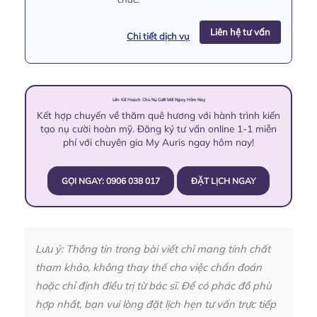
Liên hệ tư vấn
Chi tiết dịch vụ
Lên Kế Hoạch Cho Nụ Cười Mới Ngay Hôm Nay
Kết hợp chuyến về thăm quê hương với hành trình kiến
tạo nụ cười hoàn mỹ. Đăng ký tư vấn online 1-1 miễn
phí với chuyên gia My Auris ngay hôm nay!
GỌI NGAY: 0906 038 017
ĐẶT LỊCH NGAY
Lưu ý: Thông tin trong bài viết chỉ mang tính chất
tham khảo, không thay thế cho việc chẩn đoán
hoặc chỉ định điều trị từ bác sĩ. Để có phác đồ phù
hợp nhất, bạn vui lòng đặt lịch hẹn tư vấn trực tiếp