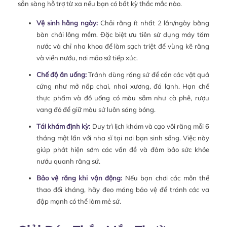
sẵn sàng hỗ trợ từ xa nếu bạn có bất kỳ thắc mắc nào.
Vệ sinh hằng ngày:
Chải răng ít nhất 2 lần/ngày bằng
bàn chải lông mềm. Đặc biệt ưu tiên sử dụng máy tăm
nước và chỉ nha khoa để làm sạch triệt để vùng kẽ răng
và viền nướu, nơi mão sứ tiếp xúc.
Chế độ ăn uống:
Tránh dùng răng sứ để cắn các vật quá
cứng như mở nắp chai, nhai xương, đá lạnh. Hạn chế
thực phẩm và đồ uống có màu sẫm như cà phê, rượu
vang đỏ để giữ màu sứ luôn sáng bóng.
Tái khám định kỳ:
Duy trì lịch khám và cạo vôi răng mỗi 6
tháng một lần với nha sĩ tại nơi bạn sinh sống. Việc này
giúp phát hiện sớm các vấn đề và đảm bảo sức khỏe
nướu quanh răng sứ.
Bảo vệ răng khi vận động:
Nếu bạn chơi các môn thể
thao đối kháng, hãy đeo máng bảo vệ để tránh các va
đập mạnh có thể làm mẻ sứ.