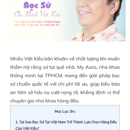
Nhiều Việt Kiều băn khoăn về chất lượng khi muốn
thẩm mỹ răng sứ tại quê nhà. My Auris, nha khoa
thông minh tại TPHCM, mang đến giải pháp bọc
sứ chuẩn quốc tế với chi phí tối ưu, giúp kiều bào
an tâm sở hữu nụ cười rạng rỡ, khẳng định vị thế
chuyên gia nha khoa hàng đầu.
Mục Lục
[
ẩn
]
1.
Tại Sao Bọc Sứ Tại Việt Nam Trở Thành Lựa Chọn Hàng Đầu
Của Việt Kiều?