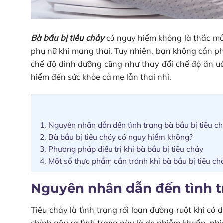
Bà bầu bị tiêu chảy
có nguy hiểm không là thắc mắc
phụ nữ khi mang thai. Tuy nhiên, bạn không cần phả
chế độ dinh dưỡng cũng như thay đổi chế độ ăn u
hiểm đến sức khỏe cả mẹ lẫn thai nhi.
1.
Nguyên nhân dẫn đến tình trạng bà bầu bị tiêu c
2.
Bà bầu bị tiêu chảy có nguy hiểm không?
3.
Phương pháp điều trị khi bà bầu bị tiêu chảy
4.
Một số thực phẩm cần tránh khi bà bầu bị tiêu c
Nguyên nhân dẫn đến tình t
Tiêu chảy là tình trạng rối loạn đường ruột khi c
chính gây ra tình trạng này là do nhiễm khuẩn, nhi