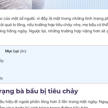
 của một số người, vì đây là một trong những tình trạng p
i quá lo lắng, nếu trường hợp tiêu chảy nhẹ, mẹ bầu có thể
ống hằng ngày. Ngược lại, những trường hợp nặng hơn sẽ
Mục Lục
[
ẩn
]
hảy
hảy
rạng bà bầu bị tiêu chảy
ó dấu hiệu đi ngoài phân lỏng hơn 3 lần trong một ngày. Ng
ễm virus hoặc ký sinh trùng trong đường tiêu hóa.