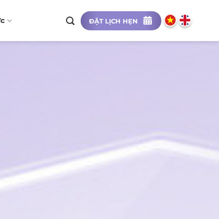
ức
ĐẶT LỊCH HẸN