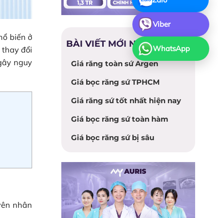
Viber
hổ biến ở
BÀI VIẾT MỚI NHẤT
WhatsApp
 thay đổi
 gây nguy
Giá răng toàn sứ Argen
Giá bọc răng sứ TPHCM
Giá răng sứ tốt nhất hiện nay
Giá bọc răng sứ toàn hàm
Giá bọc răng sứ bị sâu
uyên nhân