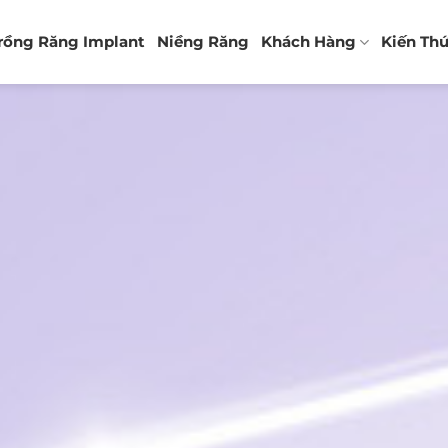
rồng Răng Implant
Niềng Răng
Khách Hàng
Kiến Th