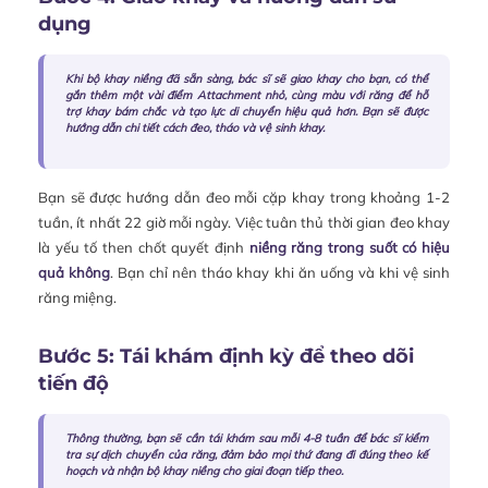
dụng
Khi bộ khay niềng đã sẵn sàng, bác sĩ sẽ giao khay cho bạn, có thể
gắn thêm một vài điểm Attachment nhỏ, cùng màu với răng để hỗ
trợ khay bám chắc và tạo lực di chuyển hiệu quả hơn. Bạn sẽ được
hướng dẫn chi tiết cách đeo, tháo và vệ sinh khay.
Bạn sẽ được hướng dẫn đeo mỗi cặp khay trong khoảng 1-2
tuần, ít nhất 22 giờ mỗi ngày. Việc tuân thủ thời gian đeo khay
là yếu tố then chốt quyết định
niềng răng trong suốt có hiệu
quả không
. Bạn chỉ nên tháo khay khi ăn uống và khi vệ sinh
răng miệng.
Bước 5: Tái khám định kỳ để theo dõi
tiến độ
Thông thường, bạn sẽ cần tái khám sau mỗi 4-8 tuần để bác sĩ kiểm
tra sự dịch chuyển của răng, đảm bảo mọi thứ đang đi đúng theo kế
hoạch và nhận bộ khay niềng cho giai đoạn tiếp theo.