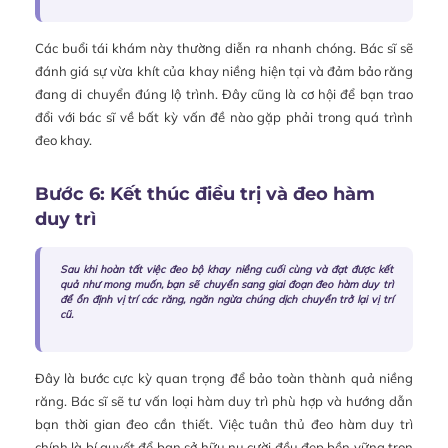
Các buổi tái khám này thường diễn ra nhanh chóng. Bác sĩ sẽ
đánh giá sự vừa khít của khay niềng hiện tại và đảm bảo răng
đang di chuyển đúng lộ trình. Đây cũng là cơ hội để bạn trao
đổi với bác sĩ về bất kỳ vấn đề nào gặp phải trong quá trình
đeo khay.
Bước 6: Kết thúc điều trị và đeo hàm
duy trì
Sau khi hoàn tất việc đeo bộ khay niềng cuối cùng và đạt được kết
quả như mong muốn, bạn sẽ chuyển sang giai đoạn đeo hàm duy trì
để ổn định vị trí các răng, ngăn ngừa chúng dịch chuyển trở lại vị trí
cũ.
Đây là bước cực kỳ quan trọng để bảo toàn thành quả niềng
răng. Bác sĩ sẽ tư vấn loại hàm duy trì phù hợp và hướng dẫn
bạn thời gian đeo cần thiết. Việc tuân thủ đeo hàm duy trì
chính là bí quyết để bạn sở hữu nụ cười đều đẹp bền vững trọn