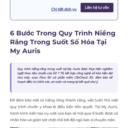
Liên hệ tư vấn
Chi tiết dịch vụ
6 Bước Trong Quy Trình Niềng
Răng Trong Suốt Số Hóa Tại
My Auris
Quy trình niềng răng trong suốt tại My Auris được thực hiện nghiêm
ngặt theo tiêu chuẩn của Sở Y Tế, kết hợp công nghệ số hóa hiện đại
như máy scan iTero 5D và phần mềm ClinCheck 3D, đảm bảo kế
hoạch điều trị chính xác, an toàn và mang lại kết quả như ý.
Để đảm bảo một ca niềng răng thành công, việc tuân thủ một
quy trình chuẩn y khoa là điều kiện tiên quyết. Tại My Auris,
hành trình kiến tạo nụ cười của bạn sẽ trải qua 6 bước được cá
nhân hóa và giám sát chặt chẽ bởi đội ngũ bác sĩ chuyên môn.