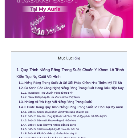
Mục Lục
[
ẩn
]
1.
Quy Trình Niềng Răng Trong Suốt Chuẩn Y Khoa: Lộ Trình
Kiến Tạo Nụ Cười Vô Hình
1.1.
Niềng Răng Trong Suốt Là Gì? Giải Pháp Chỉnh Nha Thẩm Mỹ Tối Ưu
1.2.
So Sánh Các Công Nghệ Niềng Răng Trong Suốt Hàng Đầu Hiện Nay
1.2.1.
Invisalign: Tiêu Chuẩn Vàng từ Hoa Kỳ
1.2.2.
iWay: Giải pháp tối ưu sản xuất tại Việt Nam
1.3.
Những Ai Phù Hợp Với Niềng Răng Trong Suốt?
1.4.
6 Bước Trong Quy Trình Niềng Răng Trong Suốt Số Hóa Tại My Auris
1.4.1.
Bước 1: Khám, chụp phim và tư vấn cùng chuyên gia
1.4.2.
Bước 2: Lấy dấu răng kỹ thuật số iTero 5D và lập phác đồ điều trị 3D
1.4.3.
Bước 3: Sản xuất khay niềng cá nhân hóa
1.4.4.
Bước 4: Giao khay và hướng dẫn sử dụng
1.4.5.
Bước 5: Tái khám định kỳ để theo dõi tiến độ
1.4.6.
Bước 6: Kết thúc điều trị và đeo hàm duy trì
1.5.
Giải Đáp Các Thắc Mắc Thường Gặp (FAQ)