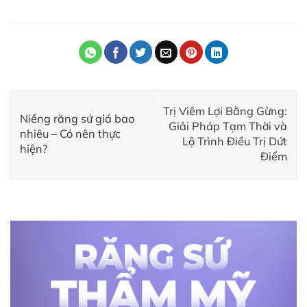
Trị Viêm Lợi Bằng Gừng:
Niềng răng sứ giá bao
Giải Pháp Tạm Thời và
nhiêu – Có nên thực
Lộ Trình Điều Trị Dứt
hiện?
Điểm