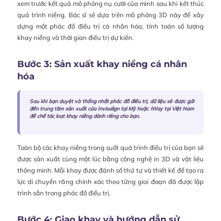
xem trước kết quả mô phỏng nụ cười của mình sau khi kết thúc
quá trình niềng. Bác sĩ sẽ dựa trên mô phỏng 3D này để xây
dựng một phác đồ điều trị cá nhân hóa, tính toán số lượng
khay niềng và thời gian điều trị dự kiến.
Bước 3: Sản xuất khay niềng cá nhân
hóa
Sau khi bạn duyệt và thống nhất phác đồ điều trị, dữ liệu sẽ được gửi
đến trung tâm sản xuất của Invisalign tại Mỹ hoặc iWay tại Việt Nam
để chế tác loạt khay niềng dành riêng cho bạn.
Toàn bộ các khay niềng trong suốt quá trình điều trị của bạn sẽ
được sản xuất cùng một lúc bằng công nghệ in 3D và vật liệu
thông minh. Mỗi khay được đánh số thứ tự và thiết kế để tạo ra
lực di chuyển răng chính xác theo từng giai đoạn đã được lập
trình sẵn trong phác đồ điều trị.
Bước 4: Giao khay và hướng dẫn sử