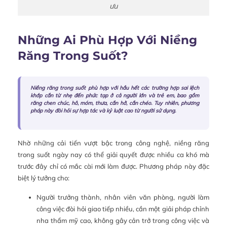
ưu
Những Ai Phù Hợp Với Niềng
Răng Trong Suốt?
Niềng răng trong suốt phù hợp với hầu hết các trường hợp sai lệch
khớp cắn từ nhẹ đến phức tạp ở cả người lớn và trẻ em, bao gồm
răng chen chúc, hô, móm, thưa, cắn hở, cắn chéo. Tuy nhiên, phương
pháp này đòi hỏi sự hợp tác và kỷ luật cao từ người sử dụng.
Nhờ những cải tiến vượt bậc trong công nghệ, niềng răng
trong suốt ngày nay có thể giải quyết được nhiều ca khó mà
trước đây chỉ có mắc cài mới làm được. Phương pháp này đặc
biệt lý tưởng cho:
Người trưởng thành, nhân viên văn phòng, người làm
công việc đòi hỏi giao tiếp nhiều, cần một giải pháp chỉnh
nha thẩm mỹ cao, không gây cản trở trong công việc và