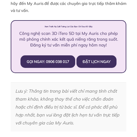
hãy đến My Auris để được các chuyên gia trực tiếp thăm khám
và tư vấn.
Xem Trước Nụ Cười Tương Lai Của Bạn Chỉ Sau 60 Giây
Công nghệ scan 3D iTero 5D tại My Auris cho phép
mô phỏng chính xác kết quả niềng răng trong suốt.
Đăng ký tư vấn miễn phí ngay hôm nay!
GỌI NGAY: 0906 038 017
ĐẶT LỊCH NGAY
Lưu ý: Thông tin trong bài viết chỉ mang tính chất
tham khảo, không thay thế cho việc chẩn đoán
hoặc chỉ định điều trị từ bác sĩ. Để có phác đồ phù
hợp nhất, bạn vui lòng đặt lịch hẹn tư vấn trực tiếp
với chuyên gia của My Auris.