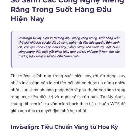
So Sánh Các Công Nghệ Niềng
Răng Trong Suốt Hàng Đầu
Hiện Nay
Invisalign từ Mỹ hiện là thương hiệu niềng răng trong suốt hàng đầu
thế giới nhờ lịch sử lâu đời và công nghệ vật liệu độc quyền. Bên cạnh
đó, các lựa chọn khác như khay niềng iWay sản xuất tại Việt Nam
cũng mang đến một giải pháp hiệu quả với chi phí hợp lý hơn cho các
trường hợp sai lệch từ nhẹ đến trung bình.
Thị trường chỉnh nha trong suốt hiện nay rất đa dạng, tuy
nhiên Invisalign vẫn là cái tên nổi bật và được tin dùng nhiều
nhất. Lựa chọn phương pháp nào sẽ phụ thuộc vào tình trạng
răng, mục tiêu điều trị và ngân sách của bạn. Tại My Auris,
chúng tôi cam kết tư vấn minh bạch theo tiêu chuẩn WTS để
giúp bạn đưa ra quyết định phù hợp nhất.
Invisalign: Tiêu Chuẩn Vàng từ Hoa Kỳ