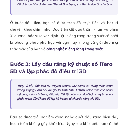
Cephalo) để đánh giá cấu trúc xương hàm và tình trạng chân răng, từ
đó đưa ra chẩn đoán ban đầu về tình trạng sai lệch khớp cắn của bạn.
Ở bước đầu tiên, bạn sẽ được trao đổi trực tiếp với bác sĩ
chuyên khoa chỉnh nha. Dựa trên kết quả thăm khám và phim
X-quang, bác sĩ sẽ xác định liệu niềng răng trong suốt có phải
là phương pháp phù hợp với bạn hay không và giải đáp mọi
thắc mắc của bạn về
công nghệ niềng răng trong suốt
.
Bước 2: Lấy dấu răng kỹ thuật số iTero
5D và lập phác đồ điều trị 3D
Thay vì lấy dấu cao su truyền thống, My Auris sử dụng máy scan
trong miệng iTero 5D để ghi lại hình ảnh 3 chiều chính xác của toàn
bộ cung hàm chỉ trong 60 giây. Dữ liệu này sau đó được chuyển sang
phần mềm ClinCheck để lập kế hoạch di chuyển răng chi tiết.
Bạn sẽ được trải nghiệm công nghệ quét dấu răng hiện đại,
hoàn toàn không gây khó chịu. Ngay sau khi quét, bạn có thể