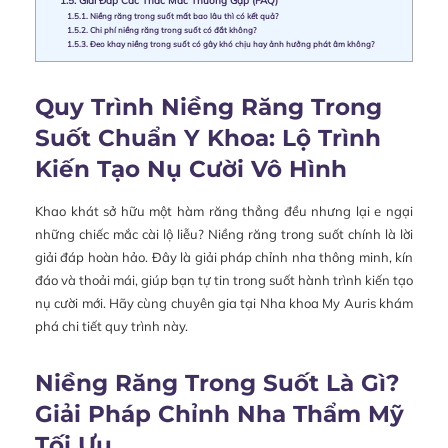
1.5.1.
Niềng răng trong suốt mất bao lâu thì có kết quả?
1.5.2.
Chi phí niềng răng trong suốt có đắt không?
1.5.3.
Đeo khay niềng trong suốt có gây khó chịu hay ảnh hưởng phát âm không?
Quy Trình Niềng Răng Trong
Suốt Chuẩn Y Khoa: Lộ Trình
Kiến Tạo Nụ Cười Vô Hình
Khao khát sở hữu một hàm răng thẳng đều nhưng lại e ngại
những chiếc mắc cài lộ liễu? Niềng răng trong suốt chính là lời
giải đáp hoàn hảo. Đây là giải pháp chỉnh nha thông minh, kín
đáo và thoải mái, giúp bạn tự tin trong suốt hành trình kiến tạo
nụ cười mới. Hãy cùng chuyên gia tại Nha khoa My Auris khám
phá chi tiết quy trình này.
Niềng Răng Trong Suốt Là Gì?
Giải Pháp Chỉnh Nha Thẩm Mỹ
Tối Ưu