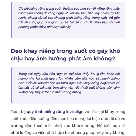
Chi phí niềng răng trong suốt thường cao hơn so với niềng răng mắc
cài truyền thống do công nghệ và vật liệu tiên tiến. Tuy nhiên, tại My
Auris, chúng tôi có các chương trình
niềng răng trong suốt trả góp
0% lãi suất, giúp bạn giảm áp lực tài chính và dễ dàng tiếp cận với
phương pháp chỉnh nha hiện đại này.
Đeo khay niềng trong suốt có gây khó
chịu hay ảnh hưởng phát âm không?
Trong vài ngày đầu tiên, bạn có thể cảm thấy hơi lạ lẫm hoặc nói
ngọng nhẹ khi chưa quen. Tuy nhiên, cảm giác này sẽ nhanh chóng
biến mất khi lưỡi của bạn đã thích nghi. Các khay niềng được thiết kế
ôm sát và có bề mặt trơn láng nên rất thoải mái, không gây cộm
vướng hay trầy xước mô mềm trong miệng.
Toàn bộ
quy trình niềng răng Invisalign
và các loại khay trong
suốt khác đều hướng đến mục tiêu mang lại hiệu quả tối ưu và
trải nghiệm thoải mái nhất cho khách hàng. Để biết bạn có
phải là ứng cử viên phù hợp cho phương pháp này hay không,