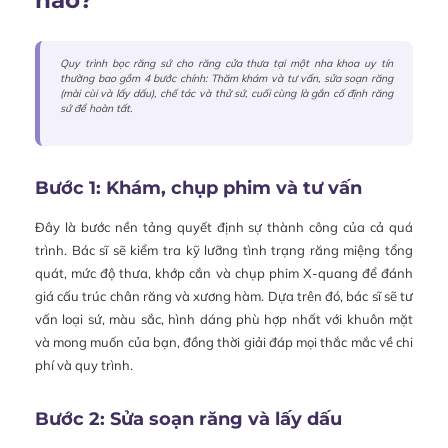
nào?
Quy trình bọc răng sứ cho răng cửa thưa tại một nha khoa uy tín
thường bao gồm 4 bước chính: Thăm khám và tư vấn, sửa soạn răng
(mài cùi và lấy dấu), chế tác và thử sứ, cuối cùng là gắn cố định răng
sứ để hoàn tất.
Bước 1: Khám, chụp phim và tư vấn
Đây là bước nền tảng quyết định sự thành công của cả quá
trình. Bác sĩ sẽ kiểm tra kỹ lưỡng tình trạng răng miệng tổng
quát, mức độ thưa, khớp cắn và chụp phim X-quang để đánh
giá cấu trúc chân răng và xương hàm. Dựa trên đó, bác sĩ sẽ tư
vấn loại sứ, màu sắc, hình dáng phù hợp nhất với khuôn mặt
và mong muốn của bạn, đồng thời giải đáp mọi thắc mắc về chi
phí và quy trình.
Bước 2: Sửa soạn răng và lấy dấu