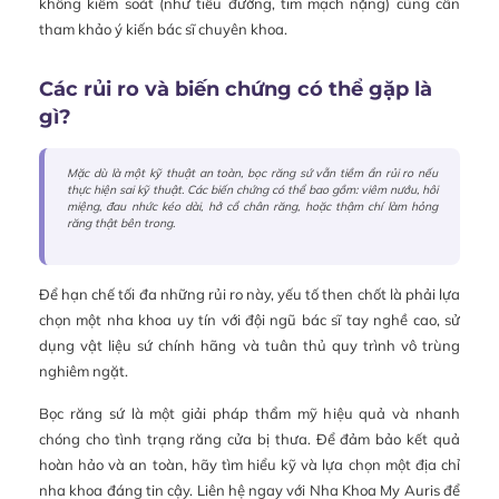
không kiểm soát (như tiểu đường, tim mạch nặng) cũng cần
tham khảo ý kiến bác sĩ chuyên khoa.
Các rủi ro và biến chứng có thể gặp là
gì?
Mặc dù là một kỹ thuật an toàn, bọc răng sứ vẫn tiềm ẩn rủi ro nếu
thực hiện sai kỹ thuật. Các biến chứng có thể bao gồm: viêm nướu, hôi
miệng, đau nhức kéo dài, hở cổ chân răng, hoặc thậm chí làm hỏng
răng thật bên trong.
Để hạn chế tối đa những rủi ro này, yếu tố then chốt là phải lựa
chọn một nha khoa uy tín với đội ngũ bác sĩ tay nghề cao, sử
dụng vật liệu sứ chính hãng và tuân thủ quy trình vô trùng
nghiêm ngặt.
Bọc răng sứ là một giải pháp thẩm mỹ hiệu quả và nhanh
chóng cho tình trạng răng cửa bị thưa. Để đảm bảo kết quả
hoàn hảo và an toàn, hãy tìm hiểu kỹ và lựa chọn một địa chỉ
nha khoa đáng tin cậy. Liên hệ ngay với Nha Khoa My Auris để