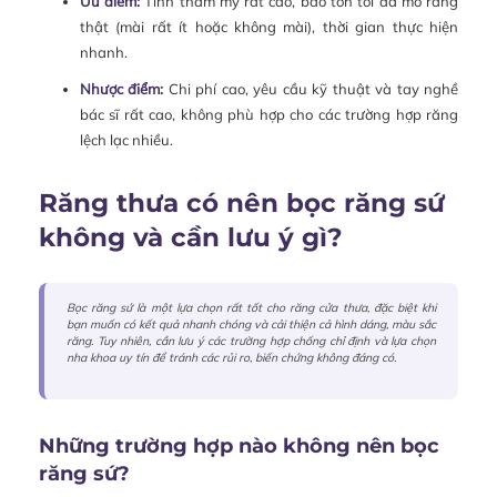
Ưu điểm:
Tính thẩm mỹ rất cao, bảo tồn tối đa mô răng
thật (mài rất ít hoặc không mài), thời gian thực hiện
nhanh.
Nhược điểm:
Chi phí cao, yêu cầu kỹ thuật và tay nghề
bác sĩ rất cao, không phù hợp cho các trường hợp răng
lệch lạc nhiều.
Răng thưa có nên bọc răng sứ
không và cần lưu ý gì?
Bọc răng sứ là một lựa chọn rất tốt cho răng cửa thưa, đặc biệt khi
bạn muốn có kết quả nhanh chóng và cải thiện cả hình dáng, màu sắc
răng. Tuy nhiên, cần lưu ý các trường hợp chống chỉ định và lựa chọn
nha khoa uy tín để tránh các rủi ro, biến chứng không đáng có.
Những trường hợp nào không nên bọc
răng sứ?