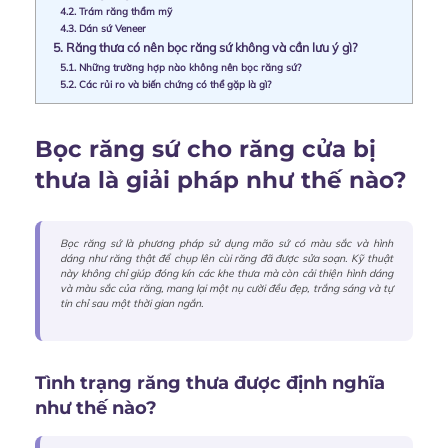
4.2.
Trám răng thẩm mỹ
4.3.
Dán sứ Veneer
5.
Răng thưa có nên bọc răng sứ không và cần lưu ý gì?
5.1.
Những trường hợp nào không nên bọc răng sứ?
5.2.
Các rủi ro và biến chứng có thể gặp là gì?
Bọc răng sứ cho răng cửa bị
thưa là giải pháp như thế nào?
Bọc răng sứ là phương pháp sử dụng mão sứ có màu sắc và hình
dáng như răng thật để chụp lên cùi răng đã được sửa soạn. Kỹ thuật
này không chỉ giúp đóng kín các khe thưa mà còn cải thiện hình dáng
và màu sắc của răng, mang lại một nụ cười đều đẹp, trắng sáng và tự
tin chỉ sau một thời gian ngắn.
Tình trạng răng thưa được định nghĩa
như thế nào?