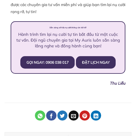
được các chuyên gia tư vấn miễn phí và giúp bạn tìm lại nụ cười
rạng rỡ, tự tin!
Sẵn sàng sở hữu nụ cười không còn kẽ hở?
Hành trình tìm lại nụ cười tự tin bắt đầu từ một cuộc
tư vấn. Đội ngũ chuyên gia tại My Auris luôn sẵn sàng
lắng nghe và đồng hành cùng bạn!
GỌI NGAY: 0906 038 017
ĐẶT LỊCH NGAY
Thu Liễu