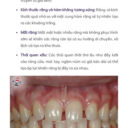
truyền từ gia đình.
Kích thước răng và hàm không tương xứng:
Răng có kích
thước quá nhỏ so với một cung hàm rộng sẽ tự nhiên tạo
ra các khoảng trống.
Mất răng:
Mất một hoặc nhiều răng mà không phục hình
sớm sẽ khiến các răng còn lại có xu hướng di chuyển, xô
lệch và tạo ra khe thưa.
Thói quen xấu:
Các thói quen thời thơ ấu như đẩy lưỡi
vào răng cửa, mút tay, ngậm núm vú giả kéo dài có thể
tạo áp lực khiến răng bị đẩy ra xa nhau.