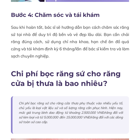
Bước 4: Chăm sóc và tái khám
Sau khi hoàn tất, bác sĩ sẽ hướng dẫn bạn cách chăm sóc răng
sứ tại nhà để duy trì độ bền và vẻ đẹp lâu dài. Bạn cần chải
răng đúng cách, sử dụng chỉ nha khoa, hạn chế ăn đồ quá
cứng và tái khám định kỳ 6 tháng/lần để bác sĩ kiểm tra và làm
sạch chuyên nghiệp.
Chi phí bọc răng sứ cho răng
cửa bị thưa là bao nhiêu?
Chi phí bọc răng sứ cho răng cửa thưa phụ thuộc vào nhiều yếu tố,
chủ yếu là loại vật liệu sứ và số lượng răng cần phục hình. Hiện nay,
mức giá trung bình dao động từ khoảng 2.500.000 VNĐ/răng đối với
sứ kim loại và từ 5.000.000 đến 15.000.000 VNĐ/răng đối với các dòng
sứ toàn sứ cao cấp.