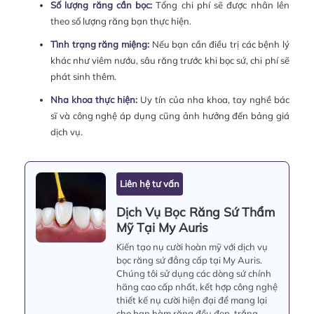
Số lượng răng cần bọc:
Tổng chi phí sẽ được nhân lên
theo số lượng răng bạn thực hiện.
Tình trạng răng miệng:
Nếu bạn cần điều trị các bệnh lý
khác như viêm nướu, sâu răng trước khi bọc sứ, chi phí sẽ
phát sinh thêm.
Nha khoa thực hiện:
Uy tín của nha khoa, tay nghề bác
sĩ và công nghệ áp dụng cũng ảnh hưởng đến bảng giá
dịch vụ.
Liên hệ tư vấn
Dịch Vụ Bọc Răng Sứ Thẩm
Mỹ Tại My Auris
Kiến tạo nụ cười hoàn mỹ với dịch vụ
bọc răng sứ đẳng cấp tại My Auris.
Chúng tôi sử dụng các dòng sứ chính
hãng cao cấp nhất, kết hợp công nghệ
thiết kế nụ cười hiện đại để mang lại
cho bạn hàm răng đều đẹp, trắng