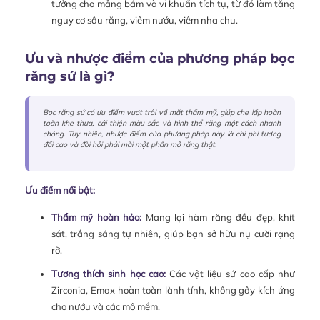
tưởng cho mảng bám và vi khuẩn tích tụ, từ đó làm tăng
nguy cơ sâu răng, viêm nướu, viêm nha chu.
Ưu và nhược điểm của phương pháp bọc
răng sứ là gì?
Bọc răng sứ có ưu điểm vượt trội về mặt thẩm mỹ, giúp che lấp hoàn
toàn khe thưa, cải thiện màu sắc và hình thể răng một cách nhanh
chóng. Tuy nhiên, nhược điểm của phương pháp này là chi phí tương
đối cao và đòi hỏi phải mài một phần mô răng thật.
Ưu điểm nổi bật:
Thẩm mỹ hoàn hảo:
Mang lại hàm răng đều đẹp, khít
sát, trắng sáng tự nhiên, giúp bạn sở hữu nụ cười rạng
rỡ.
Tương thích sinh học cao:
Các vật liệu sứ cao cấp như
Zirconia, Emax hoàn toàn lành tính, không gây kích ứng
cho nướu và các mô mềm.