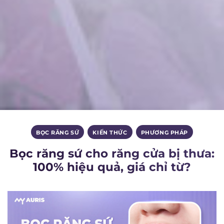
BỌC RĂNG SỨ
,
KIẾN THỨC
,
PHƯƠNG PHÁP
Bọc răng sứ cho răng cửa bị thưa:
100% hiệu quả, giá chỉ từ?