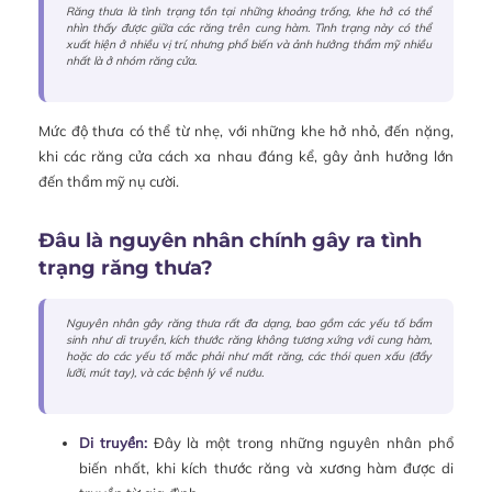
Răng thưa là tình trạng tồn tại những khoảng trống, khe hở có thể
nhìn thấy được giữa các răng trên cung hàm. Tình trạng này có thể
xuất hiện ở nhiều vị trí, nhưng phổ biến và ảnh hưởng thẩm mỹ nhiều
nhất là ở nhóm răng cửa.
Mức độ thưa có thể từ nhẹ, với những khe hở nhỏ, đến nặng,
khi các răng cửa cách xa nhau đáng kể, gây ảnh hưởng lớn
đến thẩm mỹ nụ cười.
Đâu là nguyên nhân chính gây ra tình
trạng răng thưa?
Nguyên nhân gây răng thưa rất đa dạng, bao gồm các yếu tố bẩm
sinh như di truyền, kích thước răng không tương xứng với cung hàm,
hoặc do các yếu tố mắc phải như mất răng, các thói quen xấu (đẩy
lưỡi, mút tay), và các bệnh lý về nướu.
Di truyền:
Đây là một trong những nguyên nhân phổ
biến nhất, khi kích thước răng và xương hàm được di