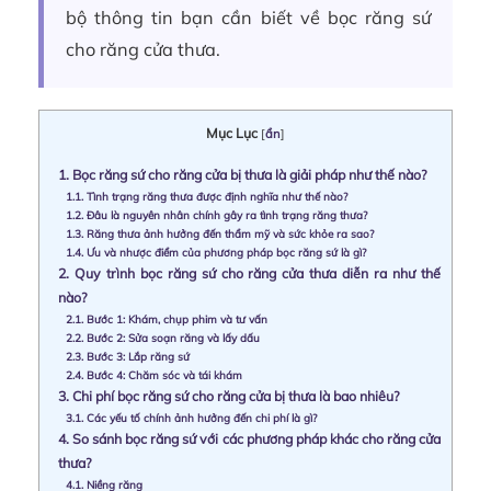
bộ thông tin bạn cần biết về bọc răng sứ
cho răng cửa thưa.
Mục Lục
[
ẩn
]
1.
Bọc răng sứ cho răng cửa bị thưa là giải pháp như thế nào?
1.1.
Tình trạng răng thưa được định nghĩa như thế nào?
1.2.
Đâu là nguyên nhân chính gây ra tình trạng răng thưa?
1.3.
Răng thưa ảnh hưởng đến thẩm mỹ và sức khỏe ra sao?
1.4.
Ưu và nhược điểm của phương pháp bọc răng sứ là gì?
2.
Quy trình bọc răng sứ cho răng cửa thưa diễn ra như thế
nào?
2.1.
Bước 1: Khám, chụp phim và tư vấn
2.2.
Bước 2: Sửa soạn răng và lấy dấu
2.3.
Bước 3: Lắp răng sứ
2.4.
Bước 4: Chăm sóc và tái khám
3.
Chi phí bọc răng sứ cho răng cửa bị thưa là bao nhiêu?
3.1.
Các yếu tố chính ảnh hưởng đến chi phí là gì?
4.
So sánh bọc răng sứ với các phương pháp khác cho răng cửa
thưa?
4.1.
Niềng răng