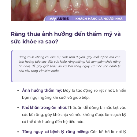
Răng thưa ảnh hưởng đến thẩm mỹ và
sức khỏe ra sao?
Răng thưa không chỉ làm nụ cười kém duyên, gây mất tự tin mà còn
ảnh hưởng tiêu cực đến sức khỏe răng miệng. Nó làm giảm chức năng
ăn nhai, dễ gây giắt thức ăn và làm tăng nguy cơ mắc các bệnh lý
như sâu răng và viêm nướu.
Ảnh hưởng thẩm mỹ:
Đây là tác động rõ rệt nhất, khiến
bạn ngại ngùng khi cười và giao tiếp.
Khó khăn trong ăn nhai:
Thức ăn dễ dàng bị mắc kẹt vào
các kẽ răng, gây khó chịu và nếu không được làm sạch kỹ
có thể ảnh hưởng đến hệ tiêu hóa.
Tăng nguy cơ bệnh lý răng miệng:
Các kẽ hở là nơi lý