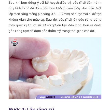
Sau khi bạn đồng ý với kế hoạch điều trị, bác sĩ sẽ tiến hành
gây tê tại chỗ để đảm bảo bạn không cảm thấy khó chịu. Một
lớp men răng mỏng (khoảng 0.5 – 1.2mm) sẽ được mài đi để tạo
không gian cho mão sứ. Sau đó, bác sĩ sẽ lấy dấu răng bằng
máy quét kỹ thuật số 3D và gửi dữ liệu đến labo. Bạn sẽ được
gắn răng tạm để đảm bảo thẩm mỹ trong thời gian chờ đợi.
Bước 3: Lắp răng sứ