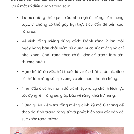
lưu ý một số điều quan trọng sau:
Từ bỏ những thói quen xấu như nghiến răng, cắn móng
tay… vì chúng có thể gây hại trực tiếp đến độ bền của
răng sứ.
Vệ sinh răng miệng đúng cách: Đánh răng 2 lần mỗi
ngày bằng bàn chải mềm, sử dụng nước súc miệng và chỉ
nha khoa. Chải răng theo chiều dọc để tránh làm tổn
thương nướu.
Hạn chế tối đa việc hút thuốc lá vì các chất chứa nicotine
có thể làm răng sứ bị ố vàng và xỉn màu nhanh chóng.
Nhai đều ở cả hai hàm để tránh tạo ra sự chênh lệch lực
tác động lên răng sứ, giúp bảo vệ răng khỏi hư hỏng.
Đừng quên kiểm tra răng miệng định kỳ mỗi 6 tháng để
theo dõi tình trạng răng sứ và phát hiện sớm các vấn đề
sức khỏe răng miệng.