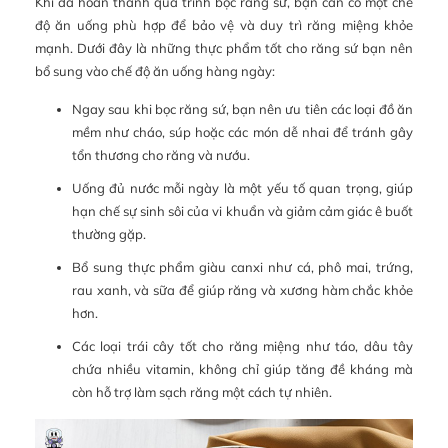
Khi đã hoàn thành quá trình bọc răng sứ, bạn cần có một chế
độ ăn uống phù hợp để bảo vệ và duy trì răng miệng khỏe
mạnh. Dưới đây là những thực phẩm tốt cho răng sứ bạn nên
bổ sung vào chế độ ăn uống hàng ngày:
Ngay sau khi bọc răng sứ, bạn nên ưu tiên các loại đồ ăn
mềm như cháo, súp hoặc các món dễ nhai để tránh gây
tổn thương cho răng và nướu.
Uống đủ nước mỗi ngày là một yếu tố quan trọng, giúp
hạn chế sự sinh sôi của vi khuẩn và giảm cảm giác ê buốt
thường gặp.
Bổ sung thực phẩm giàu canxi như cá, phô mai, trứng,
rau xanh, và sữa để giúp răng và xương hàm chắc khỏe
hơn.
Các loại trái cây tốt cho răng miệng như táo, dâu tây
chứa nhiều vitamin, không chỉ giúp tăng đề kháng mà
còn hỗ trợ làm sạch răng một cách tự nhiên.