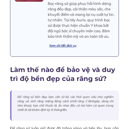
Bọc răng sứ giúp phục hồi hình dáng
răng đều đẹp, cải thiện màu sắc, che
khuyết điểm và mang lại nụ cười tự tin,
tự nhiên. Tại My Auris, quy trình bọc
sứ được thực hiện chuẩn Y khoa bởi
đội ngũ bác sĩ chuyên môn cao, đảm
bảo tính thẩm mỹ và an toàn tối ưu.
Xem chi tiết dịch vụ
Làm thế nào để bảo vệ và duy
trì độ bền đẹp của răng sứ?
Để răng sứ bền đẹp, bạn cần từ bỏ các thói quen xấu như nghiến
răng, vệ sinh răng miệng đúng cách (chải răng 2 lần/ngày, dùng chỉ
nha khoa), hạn chế thuốc lá, ăn nhai đều cả hai hàm và quan trọng
nhất là tái khám định kỳ 6 tháng/lần.
Để răng sứ luôn giữ được độ trắng sáng và bền lâu, bạn cần