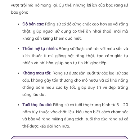
vượt trội mà nó mang lại. Cụ thể, những lợi ích của bọc răng sứ
bao gồm:
Độ bền cao:
Răng sứ có độ cứng chắc cao hơn so với răng
thật, giúp người sử dụng có thể ăn nhai thoải mái mà
không cần kiêng khem quá mức.
Thẩm mỹ tự nhiên:
Răng sứ được chế tác với màu sắc và
kích thước tỉ mỉ, giống hệt răng thật, tạo cảm giác tự
nhiên và hài hòa, giúp bạn tự tin khi giao tiếp.
Kháng màu tốt:
Răng sứ được sản xuất từ các loại sứ cao
cấp, không gây tổn thương cho mô nướu và có khả năng
chống bám màu cực kỳ tốt, giúp duy trì vẻ đẹp trắng
sáng lâu dài.
Tuổi thọ lâu dài:
Răng sứ có tuổi thọ trung bình từ 5 – 20
năm tùy thuộc vào chất liệu. Nếu bạn biết cách chăm sóc
và bảo vệ răng miệng đúng cách, tuổi thọ của răng sứ có
thể được kéo dài hơn nữa.