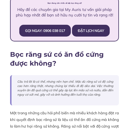
Bạn đang cân nhắc về việc bọc răng sứ?
Hãy để các chuyên gia tại My Auris tư vấn giải pháp
phù hợp nhất để bạn sở hữu nụ cười tự tin và rạng rỡ!
GỌI NGAY: 0906 038 017
ĐẶT LỊCH NGAY
Bọc răng sứ có ăn đồ cứng
được không?
Câu trả lời là có thể, nhưng nên hạn chế. Mặc dù răng sứ có độ cứng
cao hơn răng thật, nhưng chúng lại thiếu đi độ dẻo dai. Việc thường
xuyên ăn đồ quá cứng có thể gây áp lực lên mão sứ và nướu, dẫn đến
nguy cơ sứt mẻ, gãy vỡ và ảnh hưởng đến tuổi thọ của răng.
Một trong những câu hỏi phổ biến mà nhiều khách hàng đặt ra
khi quyết định bọc răng sứ là liệu có thể ăn đồ cứng mà không
lo làm hư hại răng sứ không. Răng sứ nổi bật với độ cứng vượt