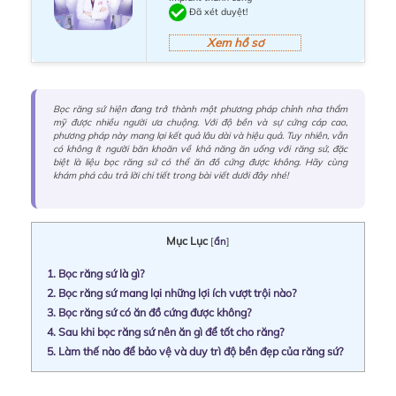
Đã xét duyệt!
Xem hồ sơ
Bọc răng sứ hiện đang trở thành một phương pháp chỉnh nha thẩm
mỹ được nhiều người ưa chuộng. Với độ bền và sự cứng cáp cao,
phương pháp này mang lại kết quả lâu dài và hiệu quả. Tuy nhiên, vẫn
có không ít người băn khoăn về khả năng ăn uống với răng sứ, đặc
biệt là liệu bọc răng sứ có thể ăn đồ cứng được không. Hãy cùng
khám phá câu trả lời chi tiết trong bài viết dưới đây nhé!
Mục Lục
[
ẩn
]
1.
Bọc răng sứ là gì?
2.
Bọc răng sứ mang lại những lợi ích vượt trội nào?
3.
Bọc răng sứ có ăn đồ cứng được không?
4.
Sau khi bọc răng sứ nên ăn gì để tốt cho răng?
5.
Làm thế nào để bảo vệ và duy trì độ bền đẹp của răng sứ?