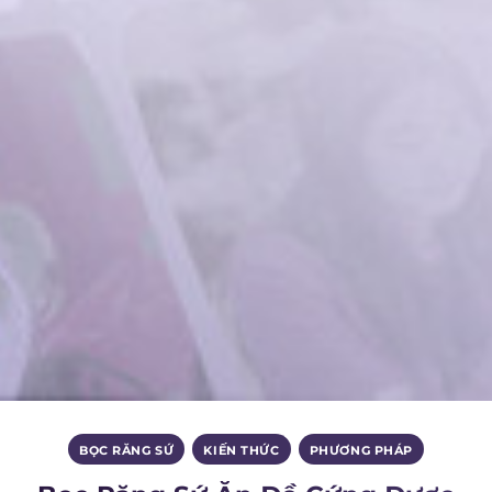
BỌC RĂNG SỨ
,
KIẾN THỨC
,
PHƯƠNG PHÁP