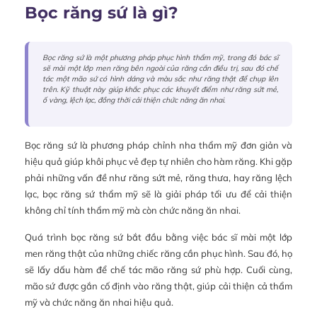
Bọc răng sứ là gì?
Bọc răng sứ là một phương pháp phục hình thẩm mỹ, trong đó bác sĩ
sẽ mài một lớp men răng bên ngoài của răng cần điều trị, sau đó chế
tác một mão sứ có hình dáng và màu sắc như răng thật để chụp lên
trên. Kỹ thuật này giúp khắc phục các khuyết điểm như răng sứt mẻ,
ố vàng, lệch lạc, đồng thời cải thiện chức năng ăn nhai.
Bọc răng sứ là phương pháp chỉnh nha thẩm mỹ đơn giản và
hiệu quả giúp khôi phục vẻ đẹp tự nhiên cho hàm răng. Khi gặp
phải những vấn đề như răng sứt mẻ, răng thưa, hay răng lệch
lạc, bọc răng sứ thẩm mỹ sẽ là giải pháp tối ưu để cải thiện
không chỉ tính thẩm mỹ mà còn chức năng ăn nhai.
Quá trình bọc răng sứ bắt đầu bằng việc bác sĩ mài một lớp
men răng thật của những chiếc răng cần phục hình. Sau đó, họ
sẽ lấy dấu hàm để chế tác mão răng sứ phù hợp. Cuối cùng,
mão sứ được gắn cố định vào răng thật, giúp cải thiện cả thẩm
mỹ và chức năng ăn nhai hiệu quả.