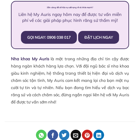
Sẵn sàng để sở hữu nụ cười rạng rỡ và khỏe mạnh?
Liên hệ My Auris ngay hôm nay để được tư vấn miễn
phí về các giải pháp phục hình răng sứ thẩm mỹ!
GỌI NGAY: 0906 038 017
ĐẶT LỊCH NGAY
Nha khoa My Auris
là một trong những địa chỉ tin cậy được
hàng ngàn khách hàng lựa chọn. Với đội ngũ bác sĩ nha khoa
giàu kinh nghiệm, hệ thống trang thiết bị hiện đại và dịch vụ
chăm sóc tận tình, My Auris cam kết mang lại cho bạn một nụ
cười tự tin và tự nhiên. Nếu bạn đang tìm hiểu về dịch vụ bọc
răng sứ và cách chăm sóc, đừng ngần ngại liên hệ với My Auris
để được tư vấn sớm nhé!