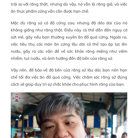
trội so với răng thật, nhưng dù vậy, nó vẫn là răng giả, và việc
ăn thực phẩm cứng vẫn cần được hạn chế.
Mặc dù răng sứ có độ cứng cao, nhưng độ dẻo dai của nó
không giống như răng thật. Điều này có thể dẫn đến nguy cơ
sứt mẻ, gãy nếu bạn thường xuyên ăn đồ quá cứng. Ngoài ra,
việc tiêu thụ các món ăn cứng lâu dài có thể tạo áp lực lên
nướu, gây ra các vấn đề về sức khỏe răng miệng như viêm
nhiễm, tụt nướu, và ảnh hưởng đến độ bền của răng sứ.
Vậy nên, để bảo vệ độ bền của răng sứ lâu dài, bạn nên hạn
chế tối đa việc ăn đồ quá cứng. Việc chăm sóc răng sứ đúng
cách sẽ giúp duy trì sự chắc khỏe cho phục hình răng của bạn.