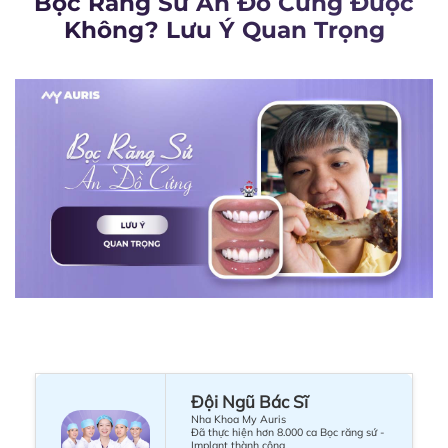
Bọc Răng Sứ Ăn Đồ Cứng Được
Không? Lưu Ý Quan Trọng
Đội Ngũ Bác Sĩ
Nha Khoa My Auris
Đã thực hiện hơn 8.000 ca Bọc răng sứ -
Implant thành công