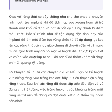
răng là không thể thực hiện.
Khác với răng thật có dây chằng nha chu cho phép di chuyển
linh hoạt, trụ Implant khi đã tích hợp vào xương hàm sẽ trở
thành một khối cố định và bất di bất dịch. Đây chính là điểm
mấu chốt. Bác sĩ chỉnh nha sẽ tận dụng đặc tính này của
Implant để làm một điểm tựa vững chắc, từ đó áp dụng lực kéo
lên các răng thật còn lại, giúp chúng di chuyển đến vị trí mong
muốn. Quá trình này đòi hỏi một kế hoạch điều trị cực kỳ chi tiết
và chính xác, được lập ra sau khi bác sĩ đã thăm khám và chụp
phim X-quang kỹ lưỡng.
Lời khuyên tối ưu từ các chuyên gia là: Nếu bạn có kế hoạch
vừa niềng răng, vừa trồng Implant, hãy ưu tiên thực hiện niềng
răng trước. Sau khi các răng đã được sắp xếp đều đặn và về
đúng vị trí lý tưởng, việc trồng Implant vào khoảng trống mất
răng sẽ trở nên dễ dàng và đạt được kết quả thẩm mỹ hoàn
hảo nhất.