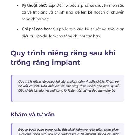
Kỹ thuật phức tạp:
Đòi hỏi bác sĩ phải có chuyên môn sâu
cả về Implant và chỉnh nha để lên kế hoạch di chuyển
răng chính xác.
Chi phí cao hơn:
Sự phức tạp của kỹ thuật và thời gian
điều trị kéo dài làm cho tổng chi phí cao hơn.
Quy trình niềng răng sau khi
trồng răng implant
Quy trình niềng răng sau khi cấy Implant gồm 4 bước chính: Khám và
tư vấn chi tiết, Gắn mắc cài lên các răng thật, Chỉnh nha định kỳ để
điều chỉnh lực kéo, và cuối cùng là Tháo mắc cài và đeo hàm duy trì.
Khám và tư vấn
Đây là bước quan trọng nhất. Bác sĩ sẽ kiểm tra toàn diện, chụp phim
X-quang, phân tích cấu trúc xương và vị trí Implant, từ đó lập một