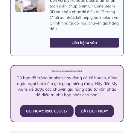
Đến với My Auris để được thăm khám
toàn diện, chụp phim CT Cone Beam
3D và nhận phác đồ điều trị “2 trong
1” tối ưu nhất, kết hợp giữa Implant và
Chỉnh nha từ đội ngũ chuyên gia hàng
đầu.
Liên hệ tư vấn
Sẵn Sàng Cho Nụ Cười Hoàn Hảo?
Dù bạn đã trồng Implant hay đang có kế hoạch, đừng
ngần ngại tìm kiếm giải pháp niềng răng. Hãy đến My
Auris để được các chuyên gia hàng đầu tư vấn phác
đồ điều trị phù hợp nhất cho bạn!
GỌI NGAY: 0906 038 017
ĐẶT LỊCH NGAY