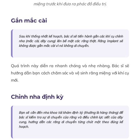
miệng trước khi đưa ra phác đồ điều trị.
Gắn mắc cài
Sau khi thống nhất kế hoạch, bác sĩ sẽ tiến hành gắn các khí cụ chỉnh
nha (mắc cài, dây cung) lên bề mặt các răng thật. Răng Implant sẽ
không được gắn mắc cài vì nó không di chuyển.
Quá trình này diễn ra nhanh chóng và nhẹ nhàng. Bác sĩ sẽ
hướng dẫn bạn cách chăm sóc và vệ sinh răng miệng với khí cụ
mới.
Chỉnh nha định kỳ
Bạn sẽ cần đến nha khoa tái khám định kỳ (thường là hàng tháng) để
bác sĩ kiểm tra sự di chuyển của răng và điều chỉnh lực siết của dây
cung, hướng dẫn các răng di chuyển từng chút một theo đúng kế
hoạch.