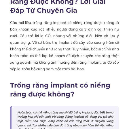
Răng Được Không? Lời Giải
Đáp Từ Chuyên Gia
Câu hỏi liệu trồng răng implant có niềng răng được không là
băn khoăn của rất nhiều người đang có ý định cải thiện nụ
cười. Câu trả lời là CÓ, nhưng với những điều kiện và lưu ý
quan trọng. Về cơ bản, trụ Implant đã cấy vào xương hàm sẽ
không thể di chuyển như răng thật. Tuy nhiên, bác sĩ chỉnh nha
hoàn toàn có thể lập kế hoạch để dịch chuyển các răng thật
xung quanh mà không ảnh hưởng đến răng Implant, từ đó sắp
xếp lại toàn bộ cung hàm một cách hài hòa.
Trồng răng implant có niềng
răng được không?
Hoàn toàn có thể niềng răng sau khi đã trồng Implant, đặc biệt trong
trường hợp chỉ cấy một vài răng. Răng Implant sẽ đóng vai trò như
một điểm neo chặn vững chắc để các răng thật di chuyển xung
quanh nó. Tuy nhiên, nếu bạn đã trồng răng toàn hàm thì việc niềng