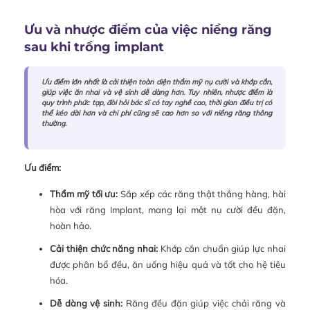
Ưu và nhược điểm của việc niềng răng
sau khi trồng implant
Ưu điểm lớn nhất là cải thiện toàn diện thẩm mỹ nụ cười và khớp cắn,
giúp việc ăn nhai và vệ sinh dễ dàng hơn. Tuy nhiên, nhược điểm là
quy trình phức tạp, đòi hỏi bác sĩ có tay nghề cao, thời gian điều trị có
thể kéo dài hơn và chi phí cũng sẽ cao hơn so với niềng răng thông
thường.
Ưu điểm:
Thẩm mỹ tối ưu:
Sắp xếp các răng thật thẳng hàng, hài
hòa với răng Implant, mang lại một nụ cười đều đặn,
hoàn hảo.
Cải thiện chức năng nhai:
Khớp cắn chuẩn giúp lực nhai
được phân bổ đều, ăn uống hiệu quả và tốt cho hệ tiêu
hóa.
Dễ dàng vệ sinh:
Răng đều đặn giúp việc chải răng và