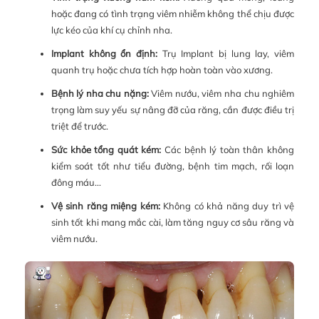
hoặc đang có tình trạng viêm nhiễm không thể chịu được
lực kéo của khí cụ chỉnh nha.
Implant không ổn định:
Trụ Implant bị lung lay, viêm
quanh trụ hoặc chưa tích hợp hoàn toàn vào xương.
Bệnh lý nha chu nặng:
Viêm nướu, viêm nha chu nghiêm
trọng làm suy yếu sự nâng đỡ của răng, cần được điều trị
triệt để trước.
Sức khỏe tổng quát kém:
Các bệnh lý toàn thân không
kiểm soát tốt như tiểu đường, bệnh tim mạch, rối loạn
đông máu…
Vệ sinh răng miệng kém:
Không có khả năng duy trì vệ
sinh tốt khi mang mắc cài, làm tăng nguy cơ sâu răng và
viêm nướu.