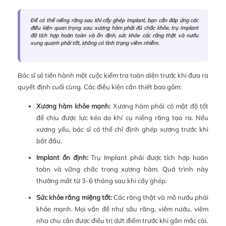
Để có thể niềng răng sau khi cấy ghép Implant, bạn cần đáp ứng các
điều kiện quan trọng sau: xương hàm phải đủ chắc khỏe, trụ Implant
đã tích hợp hoàn toàn và ổn định, sức khỏe các răng thật và nướu
xung quanh phải tốt, không có tình trạng viêm nhiễm.
Bác sĩ sẽ tiến hành một cuộc kiểm tra toàn diện trước khi đưa ra
quyết định cuối cùng. Các điều kiện cần thiết bao gồm:
Xương hàm khỏe mạnh:
Xương hàm phải có mật độ tốt
để chịu được lực kéo do khí cụ niềng răng tạo ra. Nếu
xương yếu, bác sĩ có thể chỉ định ghép xương trước khi
bắt đầu.
Implant ổn định:
Trụ Implant phải được tích hợp hoàn
toàn và vững chắc trong xương hàm. Quá trình này
thường mất từ 3-6 tháng sau khi cấy ghép.
Sức khỏe răng miệng tốt:
Các răng thật và mô nướu phải
khỏe mạnh. Mọi vấn đề như sâu răng, viêm nướu, viêm
nha chu cần được điều trị dứt điểm trước khi gắn mắc cài.