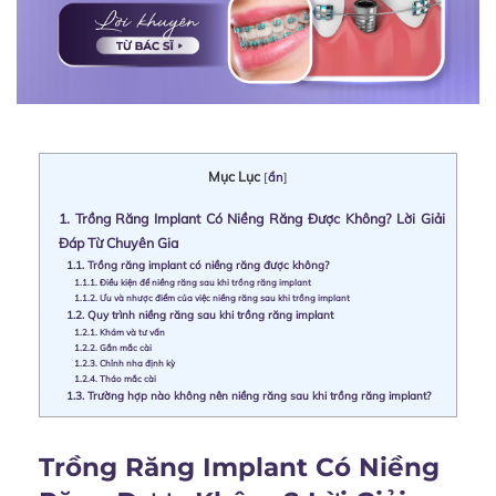
Mục Lục
[
ẩn
]
1.
Trồng Răng Implant Có Niềng Răng Được Không? Lời Giải
Đáp Từ Chuyên Gia
1.1.
Trồng răng implant có niềng răng được không?
1.1.1.
Điều kiện để niềng răng sau khi trồng răng implant
1.1.2.
Ưu và nhược điểm của việc niềng răng sau khi trồng implant
1.2.
Quy trình niềng răng sau khi trồng răng implant
1.2.1.
Khám và tư vấn
1.2.2.
Gắn mắc cài
1.2.3.
Chỉnh nha định kỳ
1.2.4.
Tháo mắc cài
1.3.
Trường hợp nào không nên niềng răng sau khi trồng răng implant?
Trồng Răng Implant Có Niềng