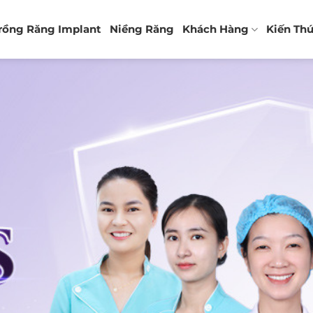
rồng Răng Implant
Niềng Răng
Khách Hàng
Kiến Th
U TRỮ THẺ:
KỸ THUẬT NIỀNG RĂNG MẮC 