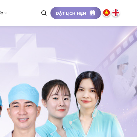
ức
ĐẶT LỊCH HẸN
CÀI