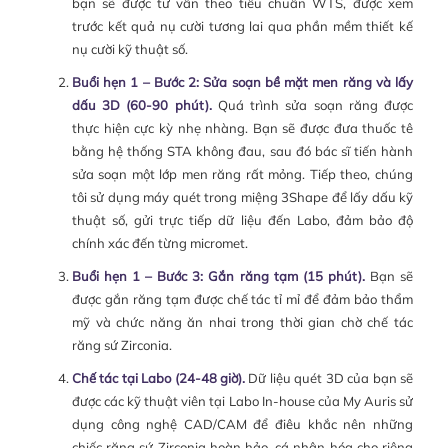
bạn sẽ được tư vấn theo tiêu chuẩn WTS, được xem
trước kết quả nụ cười tương lai qua phần mềm thiết kế
nụ cười kỹ thuật số.
Buổi hẹn 1 – Bước 2: Sửa soạn bề mặt men răng và lấy
dấu 3D (60-90 phút).
Quá trình sửa soạn răng được
thực hiện cực kỳ nhẹ nhàng. Bạn sẽ được đưa thuốc tê
bằng hệ thống STA không đau, sau đó bác sĩ tiến hành
sửa soạn một lớp men răng rất mỏng. Tiếp theo, chúng
tôi sử dụng máy quét trong miệng 3Shape để lấy dấu kỹ
thuật số, gửi trực tiếp dữ liệu đến Labo, đảm bảo độ
chính xác đến từng micromet.
Buổi hẹn 1 – Bước 3: Gắn răng tạm (15 phút).
Bạn sẽ
được gắn răng tạm được chế tác tỉ mỉ để đảm bảo thẩm
mỹ và chức năng ăn nhai trong thời gian chờ chế tác
răng sứ Zirconia.
Chế tác tại Labo (24-48 giờ).
Dữ liệu quét 3D của bạn sẽ
được các kỹ thuật viên tại Labo In-house của My Auris sử
dụng công nghệ CAD/CAM để điêu khắc nên những
chiếc răng sứ Zirconia hoàn hảo, cá nhân hóa cho riêng