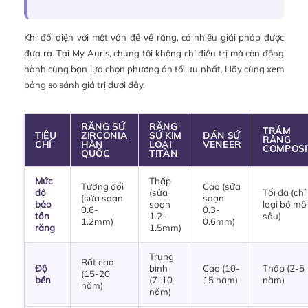
Khi đối diện với một vấn đề về răng, có nhiều giải pháp được
đưa ra. Tại My Auris, chúng tôi không chỉ điều trị mà còn đồng
hành cùng bạn lựa chọn phương án tối ưu nhất. Hãy cùng xem
bảng so sánh giá trị dưới đây.
RĂNG SỨ
RĂNG
TRÁM
TIÊU
ZIRCONIA
SỨ KIM
DÁN SỨ
RĂNG
CHÍ
HÀN
LOẠI
VENEER
COMPOSI
QUỐC
TITAN
Mức
Thấp
Tương đối
Cao (sửa
độ
(sửa
Tối đa (chỉ
(sửa soạn
soạn
bảo
soạn
loại bỏ mô
0.6-
0.3-
tồn
1.2-
sâu)
1.2mm)
0.6mm)
răng
1.5mm)
Trung
Rất cao
Độ
bình
Cao (10-
Thấp (2-5
(15-20
bền
(7-10
15 năm)
năm)
năm)
năm)