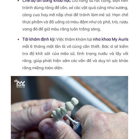
Chế độ ăn uống khoa học:
Dù răng sứ rất cứng, bạn nên
tránh dùng răng để cắn, xé các vật quá cứng như xương,
càng cua hay mở nắp chai để tránh làm mẻ sứ. Hạn chế
thực phẩm và đồ uống có màu đậm như cà phê, trà, rượu
vang đỏ để giữ màu răng luôn trắng sáng.
Tái khám định kỳ:
Việc thăm khám tại
nha khoa My Auris
mỗi 6 tháng một lần là vô cùng cần thiết. Bác sĩ sẽ kiểm
tra độ khít sát của mão sứ, tình trạng nướu và lấy vôi
răng, giúp phát hiện sớm các vấn đề và duy trì sức khỏe
răng miệng toàn diện.