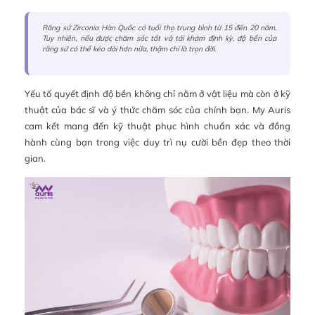
Răng sứ Zirconia Hàn Quốc có tuổi thọ trung bình từ 15 đến 20 năm.
Tuy nhiên, nếu được chăm sóc tốt và tái khám định kỳ, độ bền của
răng sứ có thể kéo dài hơn nữa, thậm chí là trọn đời.
Yếu tố quyết định độ bền không chỉ nằm ở vật liệu mà còn ở kỹ
thuật của bác sĩ và ý thức chăm sóc của chính bạn. My Auris
cam kết mang đến kỹ thuật phục hình chuẩn xác và đồng
hành cùng bạn trong việc duy trì nụ cười bền đẹp theo thời
gian.