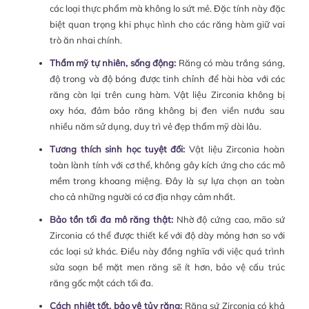
các loại thực phẩm mà không lo sứt mẻ. Đặc tính này đặc
biệt quan trọng khi phục hình cho các răng hàm giữ vai
trò ăn nhai chính.
Thẩm mỹ tự nhiên, sống động:
Răng có màu trắng sáng,
độ trong và độ bóng được tinh chỉnh để hài hòa với các
răng còn lại trên cung hàm. Vật liệu Zirconia không bị
oxy hóa, đảm bảo răng không bị đen viền nướu sau
nhiều năm sử dụng, duy trì vẻ đẹp thẩm mỹ dài lâu.
Tương thích sinh học tuyệt đối:
Vật liệu Zirconia hoàn
toàn lành tính với cơ thể, không gây kích ứng cho các mô
mềm trong khoang miệng. Đây là sự lựa chọn an toàn
cho cả những người có cơ địa nhạy cảm nhất.
Bảo tồn tối đa mô răng thật:
Nhờ độ cứng cao, mão sứ
Zirconia có thể được thiết kế với độ dày mỏng hơn so với
các loại sứ khác. Điều này đồng nghĩa với việc quá trình
sửa soạn bề mặt men răng sẽ ít hơn, bảo vệ cấu trúc
răng gốc một cách tối đa.
Cách nhiệt tốt, bảo vệ tủy răng:
Răng sứ Zirconia có khả