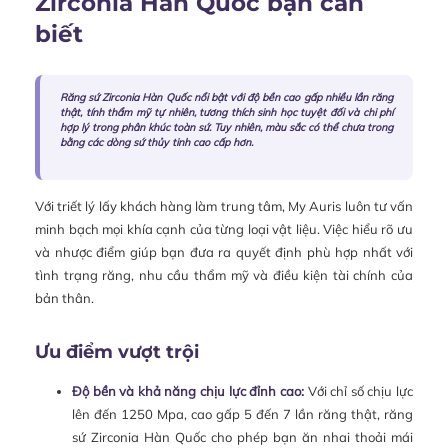
Zirconia Hàn Quốc bạn cần
biết
Răng sứ Zirconia Hàn Quốc nổi bật với độ bền cao gấp nhiều lần răng
thật, tính thẩm mỹ tự nhiên, tương thích sinh học tuyệt đối và chi phí
hợp lý trong phân khúc toàn sứ. Tuy nhiên, màu sắc có thể chưa trong
bằng các dòng sứ thủy tinh cao cấp hơn.
Với triết lý lấy khách hàng làm trung tâm, My Auris luôn tư vấn
minh bạch mọi khía cạnh của từng loại vật liệu. Việc hiểu rõ ưu
và nhược điểm giúp bạn đưa ra quyết định phù hợp nhất với
tình trạng răng, nhu cầu thẩm mỹ và điều kiện tài chính của
bản thân.
Ưu điểm vượt trội
Độ bền và khả năng chịu lực đỉnh cao:
Với chỉ số chịu lực
lên đến 1250 Mpa, cao gấp 5 đến 7 lần răng thật, răng
sứ Zirconia Hàn Quốc cho phép bạn ăn nhai thoải mái