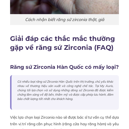
Cách nhận biết răng sứ zirconia thật, giả
Giải đáp các thắc mắc thường
gặp về răng sứ Zirconia (FAQ)
Răng sứ Zirconia Hàn Quốc có mấy loại?
Có nhiều loại răng sứ Zirconia Hàn Quốc trên thị trường, chủ yếu khác
nhau về thương hiệu sản xuất và công nghệ chế tác. Tại My Auris,
chúng tôi lựa chọn và sử dụng những dòng sứ Zirconia đã được kiểm
chứng lâm sàng về độ bền, thẩm mỹ và được cấp phép lưu hành, đảm
bảo chất lượng tốt nhất cho khách hàng.
Việc lựa chọn loại Zirconia nào sẽ được bác sĩ tư vấn cụ thể dựa
trên vị trí răng cần phục hình (răng cửa hay răng hàm) và yêu