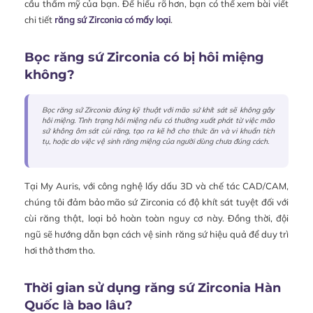
cầu thẩm mỹ của bạn. Để hiểu rõ hơn, bạn có thể xem bài viết
chi tiết
răng sứ Zirconia có mấy loại
.
Bọc răng sứ Zirconia có bị hôi miệng
không?
Bọc răng sứ Zirconia đúng kỹ thuật với mão sứ khít sát sẽ không gây
hôi miệng. Tình trạng hôi miệng nếu có thường xuất phát từ việc mão
sứ không ôm sát cùi răng, tạo ra kẽ hở cho thức ăn và vi khuẩn tích
tụ, hoặc do việc vệ sinh răng miệng của người dùng chưa đúng cách.
Tại My Auris, với công nghệ lấy dấu 3D và chế tác CAD/CAM,
chúng tôi đảm bảo mão sứ Zirconia có độ khít sát tuyệt đối với
cùi răng thật, loại bỏ hoàn toàn nguy cơ này. Đồng thời, đội
ngũ sẽ hướng dẫn bạn cách vệ sinh răng sứ hiệu quả để duy trì
hơi thở thơm tho.
Thời gian sử dụng răng sứ Zirconia Hàn
Quốc là bao lâu?