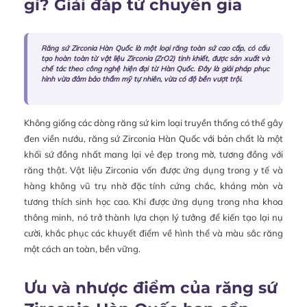
gì? Giải đáp từ chuyên gia
Răng sứ Zirconia Hàn Quốc là một loại răng toàn sứ cao cấp, có cấu
tạo hoàn toàn từ vật liệu Zirconia (ZrO2) tinh khiết, được sản xuất và
chế tác theo công nghệ hiện đại từ Hàn Quốc. Đây là giải pháp phục
hình vừa đảm bảo thẩm mỹ tự nhiên, vừa có độ bền vượt trội.
Không giống các dòng răng sứ kim loại truyền thống có thể gây
đen viền nướu, răng sứ Zirconia Hàn Quốc với bản chất là một
khối sứ đồng nhất mang lại vẻ đẹp trong mờ, tương đồng với
răng thật. Vật liệu Zirconia vốn được ứng dụng trong y tế và
hàng không vũ trụ nhờ đặc tính cứng chắc, kháng mòn và
tương thích sinh học cao. Khi được ứng dụng trong nha khoa
thông minh, nó trở thành lựa chọn lý tưởng để kiến tạo lại nụ
cười, khắc phục các khuyết điểm về hình thể và màu sắc răng
một cách an toàn, bền vững.
Ưu và nhược điểm của răng sứ