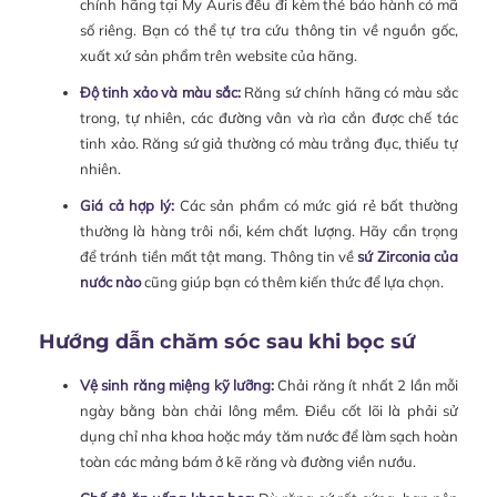
chính hãng tại My Auris đều đi kèm thẻ bảo hành có mã
số riêng. Bạn có thể tự tra cứu thông tin về nguồn gốc,
xuất xứ sản phẩm trên website của hãng.
Độ tinh xảo và màu sắc:
Răng sứ chính hãng có màu sắc
trong, tự nhiên, các đường vân và rìa cắn được chế tác
tinh xảo. Răng sứ giả thường có màu trắng đục, thiếu tự
nhiên.
Giá cả hợp lý:
Các sản phẩm có mức giá rẻ bất thường
thường là hàng trôi nổi, kém chất lượng. Hãy cẩn trọng
để tránh tiền mất tật mang. Thông tin về
sứ Zirconia của
nước nào
cũng giúp bạn có thêm kiến thức để lựa chọn.
Hướng dẫn chăm sóc sau khi bọc sứ
Vệ sinh răng miệng kỹ lưỡng:
Chải răng ít nhất 2 lần mỗi
ngày bằng bàn chải lông mềm. Điều cốt lõi là phải sử
dụng chỉ nha khoa hoặc máy tăm nước để làm sạch hoàn
toàn các mảng bám ở kẽ răng và đường viền nướu.