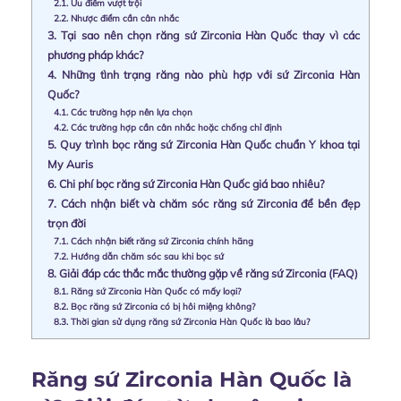
2.1.
Ưu điểm vượt trội
2.2.
Nhược điểm cần cân nhắc
3.
Tại sao nên chọn răng sứ Zirconia Hàn Quốc thay vì các
phương pháp khác?
4.
Những tình trạng răng nào phù hợp với sứ Zirconia Hàn
Quốc?
4.1.
Các trường hợp nên lựa chọn
4.2.
Các trường hợp cần cân nhắc hoặc chống chỉ định
5.
Quy trình bọc răng sứ Zirconia Hàn Quốc chuẩn Y khoa tại
My Auris
6.
Chi phí bọc răng sứ Zirconia Hàn Quốc giá bao nhiêu?
7.
Cách nhận biết và chăm sóc răng sứ Zirconia để bền đẹp
trọn đời
7.1.
Cách nhận biết răng sứ Zirconia chính hãng
7.2.
Hướng dẫn chăm sóc sau khi bọc sứ
8.
Giải đáp các thắc mắc thường gặp về răng sứ Zirconia (FAQ)
8.1.
Răng sứ Zirconia Hàn Quốc có mấy loại?
8.2.
Bọc răng sứ Zirconia có bị hôi miệng không?
8.3.
Thời gian sử dụng răng sứ Zirconia Hàn Quốc là bao lâu?
Răng sứ Zirconia Hàn Quốc là