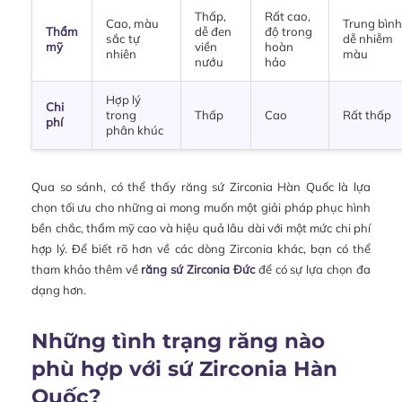
Thấp,
Rất cao,
Cao, màu
Trung bình
Thẩm
dễ đen
độ trong
sắc tự
dễ nhiễm
mỹ
viền
hoàn
nhiên
màu
nướu
hảo
Hợp lý
Chi
trong
Thấp
Cao
Rất thấp
phí
phân khúc
Qua so sánh, có thể thấy răng sứ Zirconia Hàn Quốc là lựa
chọn tối ưu cho những ai mong muốn một giải pháp phục hình
bền chắc, thẩm mỹ cao và hiệu quả lâu dài với một mức chi phí
hợp lý. Để biết rõ hơn về các dòng Zirconia khác, bạn có thể
tham khảo thêm về
răng sứ Zirconia Đức
để có sự lựa chọn đa
dạng hơn.
Những tình trạng răng nào
phù hợp với sứ Zirconia Hàn
Quốc?