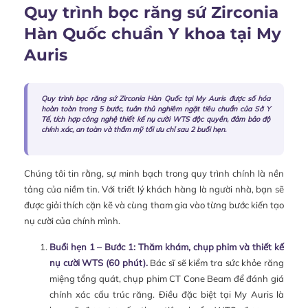
Quy trình bọc răng sứ Zirconia
Hàn Quốc chuẩn Y khoa tại My
Auris
Quy trình bọc răng sứ Zirconia Hàn Quốc tại My Auris được số hóa
hoàn toàn trong 5 bước, tuân thủ nghiêm ngặt tiêu chuẩn của Sở Y
Tế, tích hợp công nghệ thiết kế nụ cười WTS độc quyền, đảm bảo độ
chính xác, an toàn và thẩm mỹ tối ưu chỉ sau 2 buổi hẹn.
Chúng tôi tin rằng, sự minh bạch trong quy trình chính là nền
tảng của niềm tin. Với triết lý khách hàng là người nhà, bạn sẽ
được giải thích cặn kẽ và cùng tham gia vào từng bước kiến tạo
nụ cười của chính mình.
Buổi hẹn 1 – Bước 1: Thăm khám, chụp phim và thiết kế
nụ cười WTS (60 phút).
Bác sĩ sẽ kiểm tra sức khỏe răng
miệng tổng quát, chụp phim CT Cone Beam để đánh giá
chính xác cấu trúc răng. Điều đặc biệt tại My Auris là