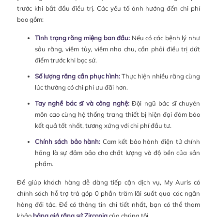
trước khi bắt đầu điều trị. Các yếu tố ảnh hưởng đến chi phí
bao gồm:
Tình trạng răng miệng ban đầu:
Nếu có các bệnh lý như
sâu răng, viêm tủy, viêm nha chu, cần phải điều trị dứt
điểm trước khi bọc sứ.
Số lượng răng cần phục hình:
Thực hiện nhiều răng cùng
lúc thường có chi phí ưu đãi hơn.
Tay nghề bác sĩ và công nghệ:
Đội ngũ bác sĩ chuyên
môn cao cùng hệ thống trang thiết bị hiện đại đảm bảo
kết quả tốt nhất, tương xứng với chi phí đầu tư.
Chính sách bảo hành:
Cam kết bảo hành điện tử chính
hãng là sự đảm bảo cho chất lượng và độ bền của sản
phẩm.
Để giúp khách hàng dễ dàng tiếp cận dịch vụ, My Auris có
chính sách hỗ trợ trả góp 0 phần trăm lãi suất qua các ngân
hàng đối tác. Để có thông tin chi tiết nhất, bạn có thể tham
khảo
bảng giá răng sứ Zirconia
của chúng tôi.