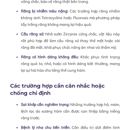
vững chắc, bảo vệ răng thật bên trong.
Răng bị nhiễm màu nặng:
Các trường hợp răng nhiễm
kháng sinh Tetracycline hoặc Fluorosis mà phương pháp
tẩy trắng răng không mang lại hiệu quả.
Cầu răng sứ:
Nhờ sườn Zirconia cứng chắc, vật liệu này
rất phù hợp để làm cầu răng sứ thay thế một hoặc vài
răng đã mất, khôi phục chức năng ăn nhai và thẩm mỹ.
Răng có hình dáng không đều:
Khắc phục tình trạng
răng quá to, nhỏ, hoặc có hình dáng bất thường, mang
lại sự hài hòa cho tổng thể cung hàm.
Các trường hợp cần cân nhắc hoặc
chống chỉ định
Sai khớp cắn nghiêm trọng:
Những trường hợp hô, móm,
lệch lạc do xương hàm cần được can thiệp bằng niềng
răng trước.
Bệnh lý nha chu tiến triển:
Cần điều trị dứt điểm tình