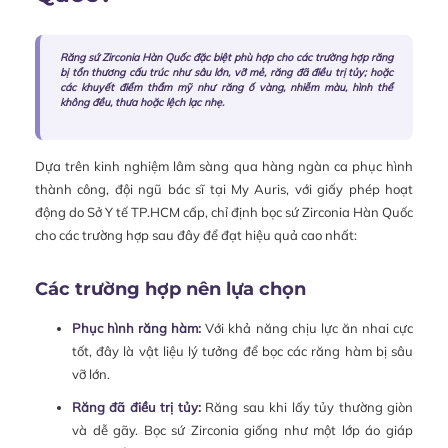
Răng sứ Zirconia Hàn Quốc đặc biệt phù hợp cho các trường hợp răng
bị tổn thương cấu trúc như sâu lớn, vỡ mẻ, răng đã điều trị tủy; hoặc
các khuyết điểm thẩm mỹ như răng ố vàng, nhiễm màu, hình thể
không đều, thưa hoặc lệch lạc nhẹ.
Dựa trên kinh nghiệm lâm sàng qua hàng ngàn ca phục hình
thành công, đội ngũ bác sĩ tại My Auris, với giấy phép hoạt
động do Sở Y tế TP.HCM cấp, chỉ định bọc sứ Zirconia Hàn Quốc
cho các trường hợp sau đây để đạt hiệu quả cao nhất:
Các trường hợp nên lựa chọn
Phục hình răng hàm:
Với khả năng chịu lực ăn nhai cực
tốt, đây là vật liệu lý tưởng để bọc các răng hàm bị sâu
vỡ lớn.
Răng đã điều trị tủy:
Răng sau khi lấy tủy thường giòn
và dễ gãy. Bọc sứ Zirconia giống như một lớp áo giáp