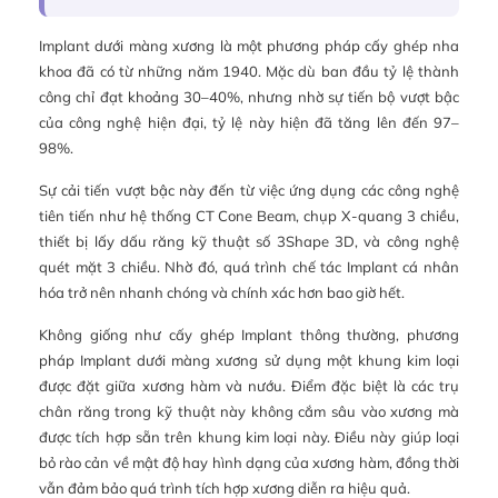
Implant dưới màng xương là một phương pháp cấy ghép nha
khoa đã có từ những năm 1940. Mặc dù ban đầu tỷ lệ thành
công chỉ đạt khoảng 30–40%, nhưng nhờ sự tiến bộ vượt bậc
của công nghệ hiện đại, tỷ lệ này hiện đã tăng lên đến 97–
98%.
Sự cải tiến vượt bậc này đến từ việc ứng dụng các công nghệ
tiên tiến như hệ thống CT Cone Beam, chụp X-quang 3 chiều,
thiết bị lấy dấu răng kỹ thuật số 3Shape 3D, và công nghệ
quét mặt 3 chiều. Nhờ đó, quá trình chế tác Implant cá nhân
hóa trở nên nhanh chóng và chính xác hơn bao giờ hết.
Không giống như cấy ghép Implant thông thường, phương
pháp Implant dưới màng xương sử dụng một khung kim loại
được đặt giữa xương hàm và nướu. Điểm đặc biệt là các trụ
chân răng trong kỹ thuật này không cắm sâu vào xương mà
được tích hợp sẵn trên khung kim loại này. Điều này giúp loại
bỏ rào cản về mật độ hay hình dạng của xương hàm, đồng thời
vẫn đảm bảo quá trình tích hợp xương diễn ra hiệu quả.