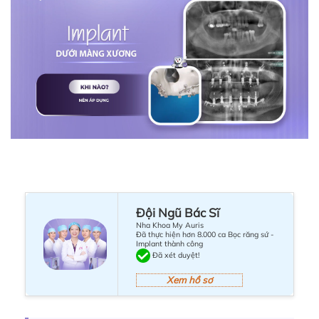
Đội Ngũ Bác Sĩ
Nha Khoa My Auris
Đã thực hiện hơn 8.000 ca Bọc răng sứ -
Implant thành công
Đã xét duyệt!
Xem hồ sơ