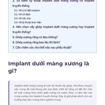
3.
So sánh kỹ thuật Implant dưới màng xương và Implant
truyền thống
3.1.
Về vị trí đặt Implant
3.2.
Về chỉ định
3.3.
Về cấu trúc
3.4.
Về kỹ thuật thực hiện
4.
Nên chọn cấy ghép Implant dưới màng xương hay Implant
truyền thống?
5.
Ghép xương răng có đau không?
6.
Ghép xương răng bao lâu thì lành?
7.
Cần chăm sóc như thế nào sau phẫu thuật?
Implant dưới màng xương là
gì?
Implant dưới màng xương là một kỹ thuật cấy ghép nha khoa chuyên
sâu, trong đó một khung kim loại được thiết kế riêng và đặt lên trên
bề mặt xương hàm (nằm giữa xương và nướu), thay vì cắm sâu vào
trong xương như implant truyền thống. Đây là giải pháp dành cho các
trường hợp tiêu xương hàm nghiêm trọng.