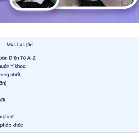
Mục Lục
[
ẩn
]
oàn Diện Từ A-Z
huẩn Y khoa
rọng nhất
ần)
ười
Implant
 pháp khác