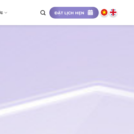
ức
ĐẶT LỊCH HẸN