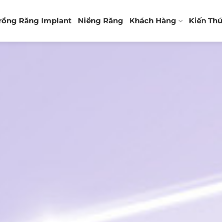
rồng Răng Implant
Niềng Răng
Khách Hàng
Kiến Th