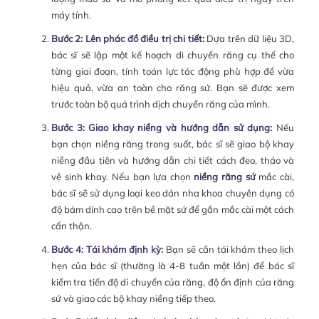
máy tính.
Bước 2: Lên phác đồ điều trị chi tiết:
Dựa trên dữ liệu 3D,
bác sĩ sẽ lập một kế hoạch di chuyển răng cụ thể cho
từng giai đoạn, tính toán lực tác động phù hợp để vừa
hiệu quả, vừa an toàn cho răng sứ. Bạn sẽ được xem
trước toàn bộ quá trình dịch chuyển răng của mình.
Bước 3: Giao khay niềng và hướng dẫn sử dụng:
Nếu
bạn chọn niềng răng trong suốt, bác sĩ sẽ giao bộ khay
niềng đầu tiên và hướng dẫn chi tiết cách đeo, tháo và
vệ sinh khay. Nếu bạn lựa chọn
niềng răng sứ
mắc cài,
bác sĩ sẽ sử dụng loại keo dán nha khoa chuyên dụng có
độ bám dính cao trên bề mặt sứ để gắn mắc cài một cách
cẩn thận.
Bước 4: Tái khám định kỳ:
Bạn sẽ cần tái khám theo lịch
hẹn của bác sĩ (thường là 4-8 tuần một lần) để bác sĩ
kiểm tra tiến độ di chuyển của răng, độ ổn định của răng
sứ và giao các bộ khay niềng tiếp theo.