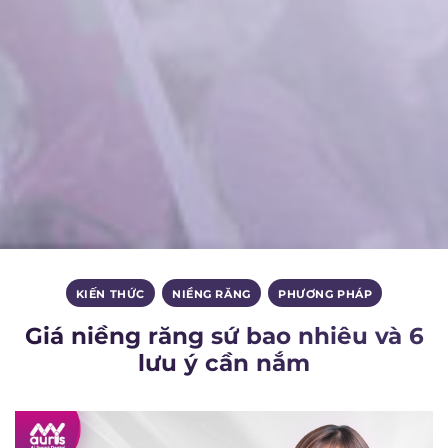
KIẾN THỨC
,
NIỀNG RĂNG
,
PHƯƠNG PHÁP
Giá niềng răng sứ bao nhiêu và 6
lưu ý cần nắm