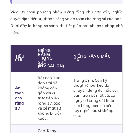
Việc lựa chọn phương pháp niềng răng phù hợp có ý nghĩa
quyết định đến sự thành công và an toàn cho răng sứ của bạn.
Dưới đây là bảng so sánh chi tiết giữa hai phương pháp phổ
biến:
NIỀNG
RĂNG
TIÊU
NIỀNG RĂNG MẮC
TRONG
CHÍ
CÀI
SUỐT
(INVISALIGN)
Rất cao. Lực
Trung bình. Cần kỹ
dàn trải đều,
thuật và loại keo dán
An
không cần
chuyên dụng để mắc cài
toàn
gắn khí cụ
bám trên bề mặt sứ, có
cho
trực tiếp lên
nguy cơ bong sút hoặc
răng
răng sứ, bảo
làm hỏng men sứ nếu
sứ
vệ bề mặt sứ
tay nghề bác sĩ không
không bị trầy
cao.
xước.
Cao. Khay