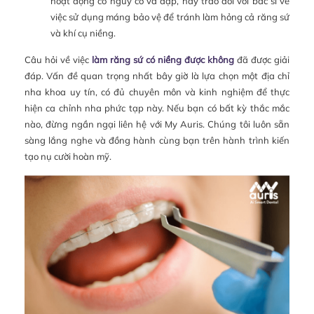
hoạt động có nguy cơ va đập, hãy trao đổi với bác sĩ về
việc sử dụng máng bảo vệ để tránh làm hỏng cả răng sứ
và khí cụ niềng.
Câu hỏi về việc
làm răng sứ có niềng được không
đã được giải
đáp. Vấn đề quan trọng nhất bây giờ là lựa chọn một địa chỉ
nha khoa uy tín, có đủ chuyên môn và kinh nghiệm để thực
hiện ca chỉnh nha phức tạp này. Nếu bạn có bất kỳ thắc mắc
nào, đừng ngần ngại liên hệ với My Auris. Chúng tôi luôn sẵn
sàng lắng nghe và đồng hành cùng bạn trên hành trình kiến
tạo nụ cười hoàn mỹ.