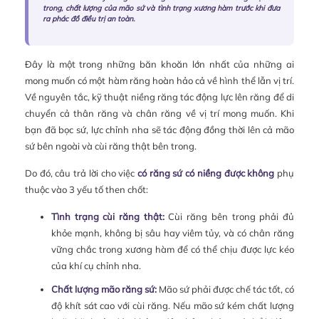
trong, chất lượng của mão sứ và tình trạng xương hàm trước khi đưa
ra phác đồ điều trị an toàn.
Đây là một trong những băn khoăn lớn nhất của những ai
mong muốn có một hàm răng hoàn hảo cả về hình thể lẫn vị trí.
Về nguyên tắc, kỹ thuật niềng răng tác động lực lên răng để di
chuyển cả thân răng và chân răng về vị trí mong muốn. Khi
bạn đã bọc sứ, lực chỉnh nha sẽ tác động đồng thời lên cả mão
sứ bên ngoài và cùi răng thật bên trong.
Do đó, câu trả lời cho việc
có răng sứ có niềng được không
phụ
thuộc vào 3 yếu tố then chốt:
Tình trạng cùi răng thật:
Cùi răng bên trong phải đủ
khỏe mạnh, không bị sâu hay viêm tủy, và có chân răng
vững chắc trong xương hàm để có thể chịu được lực kéo
của khí cụ chỉnh nha.
Chất lượng mão răng sứ:
Mão sứ phải được chế tác tốt, có
độ khít sát cao với cùi răng. Nếu mão sứ kém chất lượng