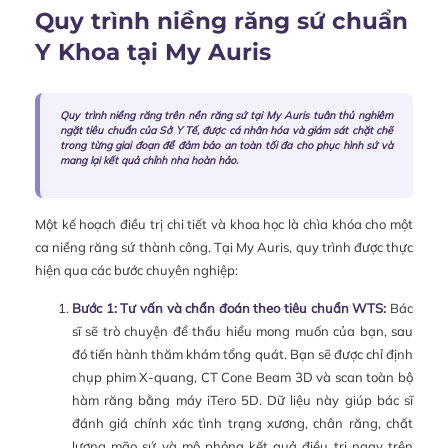
Quy trình niềng răng sứ chuẩn
Y Khoa tại My Auris
Quy trình niềng răng trên nền răng sứ tại My Auris tuân thủ nghiêm
ngặt tiêu chuẩn của Sở Y Tế, được cá nhân hóa và giám sát chặt chẽ
trong từng giai đoạn để đảm bảo an toàn tối đa cho phục hình sứ và
mang lại kết quả chỉnh nha hoàn hảo.
Một kế hoạch điều trị chi tiết và khoa học là chìa khóa cho một
ca niềng răng sứ thành công. Tại My Auris, quy trình được thực
hiện qua các bước chuyên nghiệp:
Bước 1: Tư vấn và chẩn đoán theo tiêu chuẩn WTS:
Bác
sĩ sẽ trò chuyện để thấu hiểu mong muốn của bạn, sau
đó tiến hành thăm khám tổng quát. Bạn sẽ được chỉ định
chụp phim X-quang, CT Cone Beam 3D và scan toàn bộ
hàm răng bằng máy iTero 5D. Dữ liệu này giúp bác sĩ
đánh giá chính xác tình trạng xương, chân răng, chất
lượng mão sứ và mô phỏng kết quả điều trị ngay trên