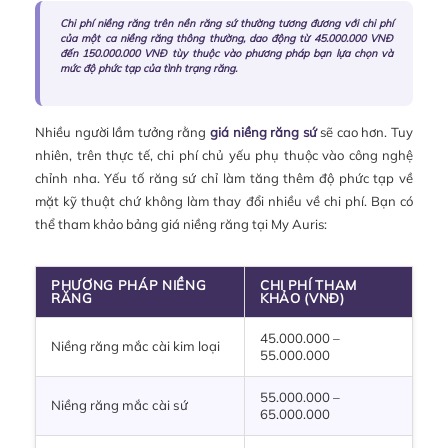
Chi phí niềng răng trên nền răng sứ thường tương đương với chi phí
của một ca niềng răng thông thường, dao động từ 45.000.000 VNĐ
đến 150.000.000 VNĐ tùy thuộc vào phương pháp bạn lựa chọn và
mức độ phức tạp của tình trạng răng.
Nhiều người lầm tưởng rằng
giá niềng răng sứ
sẽ cao hơn. Tuy
nhiên, trên thực tế, chi phí chủ yếu phụ thuộc vào công nghệ
chỉnh nha. Yếu tố răng sứ chỉ làm tăng thêm độ phức tạp về
mặt kỹ thuật chứ không làm thay đổi nhiều về chi phí. Bạn có
thể tham khảo bảng giá niềng răng tại My Auris:
PHƯƠNG PHÁP NIỀNG
CHI PHÍ THAM
RĂNG
KHẢO (VNĐ)
45.000.000 –
Niềng răng mắc cài kim loại
55.000.000
55.000.000 –
Niềng răng mắc cài sứ
65.000.000