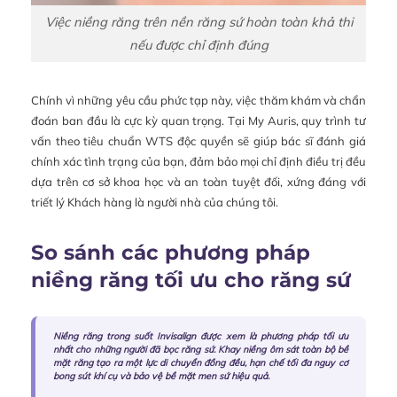
Việc niềng răng trên nền răng sứ hoàn toàn khả thi
nếu được chỉ định đúng
Chính vì những yêu cầu phức tạp này, việc thăm khám và chẩn
đoán ban đầu là cực kỳ quan trọng. Tại My Auris, quy trình tư
vấn theo tiêu chuẩn WTS độc quyền sẽ giúp bác sĩ đánh giá
chính xác tình trạng của bạn, đảm bảo mọi chỉ định điều trị đều
dựa trên cơ sở khoa học và an toàn tuyệt đối, xứng đáng với
triết lý Khách hàng là người nhà của chúng tôi.
So sánh các phương pháp
niềng răng tối ưu cho răng sứ
Niềng răng trong suốt Invisalign được xem là phương pháp tối ưu
nhất cho những người đã bọc răng sứ. Khay niềng ôm sát toàn bộ bề
mặt răng tạo ra một lực di chuyển đồng đều, hạn chế tối đa nguy cơ
bong sút khí cụ và bảo vệ bề mặt men sứ hiệu quả.