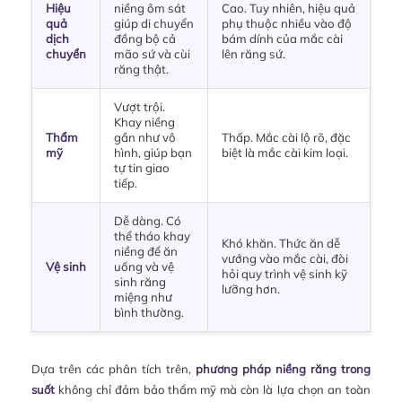
Hiệu
niềng ôm sát
Cao. Tuy nhiên, hiệu quả
quả
giúp di chuyển
phụ thuộc nhiều vào độ
dịch
đồng bộ cả
bám dính của mắc cài
chuyển
mão sứ và cùi
lên răng sứ.
răng thật.
Vượt trội.
Khay niềng
Thẩm
gần như vô
Thấp. Mắc cài lộ rõ, đặc
mỹ
hình, giúp bạn
biệt là mắc cài kim loại.
tự tin giao
tiếp.
Dễ dàng. Có
thể tháo khay
Khó khăn. Thức ăn dễ
niềng để ăn
vướng vào mắc cài, đòi
Vệ sinh
uống và vệ
hỏi quy trình vệ sinh kỹ
sinh răng
lưỡng hơn.
miệng như
bình thường.
Dựa trên các phân tích trên,
phương pháp niềng răng trong
suốt
không chỉ đảm bảo thẩm mỹ mà còn là lựa chọn an toàn