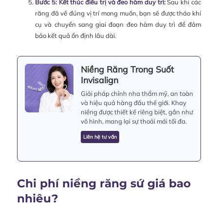
Bước 5: Kết thúc điều trị và đeo hàm duy trì:
Sau khi các
răng đã về đúng vị trí mong muốn, bạn sẽ được tháo khí
cụ và chuyển sang giai đoạn đeo hàm duy trì để đảm
bảo kết quả ổn định lâu dài.
Niềng Răng Trong Suốt
Invisalign
Giải pháp chỉnh nha thẩm mỹ, an toàn
và hiệu quả hàng đầu thế giới. Khay
niềng được thiết kế riêng biệt, gần như
vô hình, mang lại sự thoải mái tối đa.
Liên hệ tư vấn
Chi phí niềng răng sứ giá bao
nhiêu?