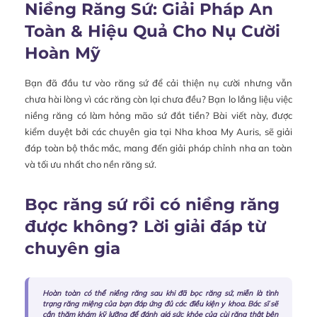
Niềng Răng Sứ: Giải Pháp An
Toàn & Hiệu Quả Cho Nụ Cười
Hoàn Mỹ
Bạn đã đầu tư vào răng sứ để cải thiện nụ cười nhưng vẫn
chưa hài lòng vì các răng còn lại chưa đều? Bạn lo lắng liệu việc
niềng răng có làm hỏng mão sứ đắt tiền? Bài viết này, được
kiểm duyệt bởi các chuyên gia tại Nha khoa My Auris, sẽ giải
đáp toàn bộ thắc mắc, mang đến giải pháp chỉnh nha an toàn
và tối ưu nhất cho nền răng sứ.
Bọc răng sứ rồi có niềng răng
được không? Lời giải đáp từ
chuyên gia
Hoàn toàn có thể niềng răng sau khi đã bọc răng sứ, miễn là tình
trạng răng miệng của bạn đáp ứng đủ các điều kiện y khoa. Bác sĩ sẽ
cần thăm khám kỹ lưỡng để đánh giá sức khỏe của cùi răng thật bên