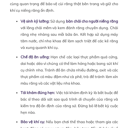
cùng quan trọng để bảo vệ cùi răng thật bên trong và giữ cho
khí cụ niềng răng ổn định.
Vệ sinh kỹ lưỡng:
Sử dụng
bàn chải cho người niềng răng
với lông chải mềm và kem đánh răng chuyên dụng. Chải
răng nhẹ nhàng sau mỗi bữa ăn. Kết hợp sử dụng máy
tăm nước, chỉ nha khoa để làm sạch triệt để các kẽ răng
và xung quanh khí cụ.
Chế độ ăn uống:
Hạn chế các loại thực phẩm quá cứng,
dai hoặc dẻo vì chúng có thể làm hỏng hoặc bong sút khí
cụ chỉnh nha. Tránh đồ ăn chứa nhiều đường, axit và các
thực phẩm có màu đậm như cà phê, trà để tránh làm xỉn
màu răng và các vật liệu nha khoa.
Tái khám đúng hẹn:
Việc tái khám định kỳ là bắt buộc để
bác sĩ theo dõi sát sao quá trình di chuyển của răng và
kiểm tra độ ổn định của răng sứ. Đừng bỏ lỡ bất kỳ cuộc
hẹn nào.
Bảo vệ khí cụ:
Nếu bạn chơi thể thao hoặc tham gia các