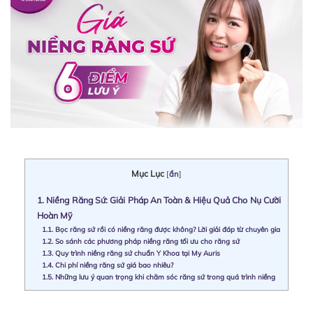
Mục Lục
[
ẩn
]
1.
Niềng Răng Sứ: Giải Pháp An Toàn & Hiệu Quả Cho Nụ Cười
Hoàn Mỹ
1.1.
Bọc răng sứ rồi có niềng răng được không? Lời giải đáp từ chuyên gia
1.2.
So sánh các phương pháp niềng răng tối ưu cho răng sứ
1.3.
Quy trình niềng răng sứ chuẩn Y Khoa tại My Auris
1.4.
Chi phí niềng răng sứ giá bao nhiêu?
1.5.
Những lưu ý quan trọng khi chăm sóc răng sứ trong quá trình niềng