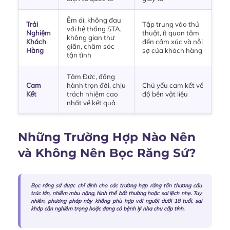
Êm ái, không đau
Trải
Tập trung vào thủ
với hệ thống STA,
Nghiệm
thuật, ít quan tâm
không gian thư
Khách
đến cảm xúc và nỗi
giãn, chăm sóc
Hàng
sợ của khách hàng
tận tình
Tâm Đức, đồng
Cam
hành trọn đời, chịu
Chủ yếu cam kết về
Kết
trách nhiệm cao
độ bền vật liệu
nhất về kết quả
Những Trường Hợp Nào Nên
và Không Nên Bọc Răng Sứ?
Bọc răng sứ được chỉ định cho các trường hợp răng tổn thương cấu
trúc lớn, nhiễm màu nặng, hình thể bất thường hoặc sai lệch nhẹ. Tuy
nhiên, phương pháp này không phù hợp với người dưới 18 tuổi, sai
khớp cắn nghiêm trọng hoặc đang có bệnh lý nha chu cấp tính.