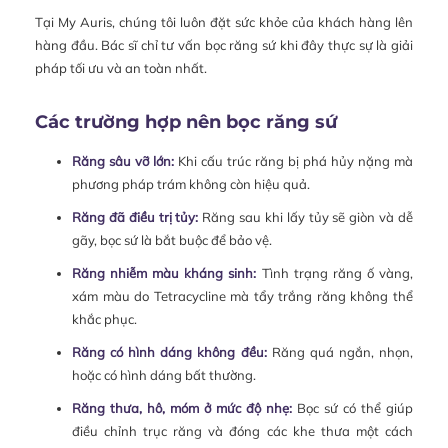
Tại My Auris, chúng tôi luôn đặt sức khỏe của khách hàng lên
hàng đầu. Bác sĩ chỉ tư vấn bọc răng sứ khi đây thực sự là giải
pháp tối ưu và an toàn nhất.
Các trường hợp nên bọc răng sứ
Răng sâu vỡ lớn:
Khi cấu trúc răng bị phá hủy nặng mà
phương pháp trám không còn hiệu quả.
Răng đã điều trị tủy:
Răng sau khi lấy tủy sẽ giòn và dễ
gãy, bọc sứ là bắt buộc để bảo vệ.
Răng nhiễm màu kháng sinh:
Tình trạng răng ố vàng,
xám màu do Tetracycline mà tẩy trắng răng không thể
khắc phục.
Răng có hình dáng không đều:
Răng quá ngắn, nhọn,
hoặc có hình dáng bất thường.
Răng thưa, hô, móm ở mức độ nhẹ:
Bọc sứ có thể giúp
điều chỉnh trục răng và đóng các khe thưa một cách