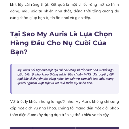
khít lấy cùi răng thật. Kết quả là một chiếc răng mới có hình
dáng, màu sắc tự nhiên như thật, đồng thời tăng cường độ
cứng chắc, giúp bạn tự tin ăn nhai và giao tiếp.
Tại Sao My Auris Là Lựa Chọn
Hàng Đầu Cho Nụ Cười Của
Bạn?
My Auris nổi bật như một địa chỉ bọc răng sứ tốt nhất nhờ sự kết hợp
giữa triết lý nha khoa thông minh, tiêu chuẩn WTS độc quyền, đội
ngũ bác sĩ chuyên gia, công nghệ tân tiến và cam kết tâm đức, mang
lại trải nghiệm vượt trội và kết quả thẩm mỹ hoàn hảo.
Với triết lý khách hàng là người nhà, My Auris không chỉ cung
cấp một dịch vụ nha khoa, chúng tôi mang đến một giải pháp
toàn diện được xây dựng dựa trên sự thấu hiểu và tin cậy.