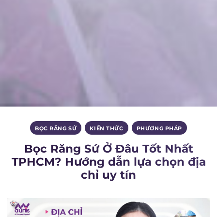
BỌC RĂNG SỨ
,
KIẾN THỨC
,
PHƯƠNG PHÁP
Bọc Răng Sứ Ở Đâu Tốt Nhất
TPHCM? Hướng dẫn lựa chọn địa
chỉ uy tín