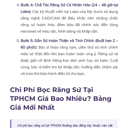
Bước 4: Chế Tác Răng Sứ Cá Nhân Hóa (24 – 48 giờ tại
Labo):
Các kỹ thuật viên tại Labo của My Auris sử dụng
công nghệ CAD/CAM để điêu khắc nên những chiếc
răng sứ hoàn hảo, đảm bảo độ chính xác đến từng
micromet về màu sắc, hình dáng và khớp cắn.
Bước 5: Gắn Sứ Hoàn Thiện và Tinh Chỉnh (Buổi hẹn 2 –
60 phút):
Bác sĩ tháo răng tạm, ướm thử và tinh chỉnh
mão sứ thật đến khi bạn hoàn toàn ưng ý. Răng sứ sẽ
được gắn cố định bằng keo dán sinh học an toàn. Cuối
cùng, bác sĩ kiểm tra lại khớp cắn, hướng dẫn chăm sóc
và trao thẻ bảo hành điện tử cho bạn.
Chi Phí Bọc Răng Sứ Tại
TPHCM Giá Bao Nhiêu? Bảng
Giá Mới Nhất
Chi phí bọc răng sứ tại TPHCM thường dao động tùy thuộc vào vật