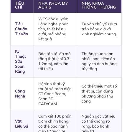
TIÊU
NHA KHOA MY
NHA KHOA
CHÍ
AURIS
THÔNG THƯỜNG
WTS độc quyền:
Tiêu
Lắng nghe, phân
Tư vấn chủ yếu dựa
Chuẩn
tích, thiết kế nụ
trên bảng giá và
Tư Vấn
cười, mô phỏng
kinh nghiệm chung
kết quả
Kỹ
Bảo tồn tối đa mô
Thường sửa soạn
Thuật
răng thật (chỉ 0.3 –
nhiều hơn, tiềm ẩn
Sửa
1.2mm), xâm lấn
nguy cơ ảnh hưởng
Soạn
tối thiểu
tủy răng
Răng
Hệ sinh thái kỹ
Có thể thiếu một số
thuật số toàn diện:
Công
thiết bị, còn dùng
CT Cone Beam,
Nghệ
phương pháp thủ
Scan 3D,
công
CAD/CAM
Cam kết 100 phần
Nguồn gốc vật liệu
Vật
trăm chính hãng,
có thể không rõ
Liệu Sứ
có thẻ bảo hành
ràng, bảo hành
điện tử quốc tế
giấy tờ