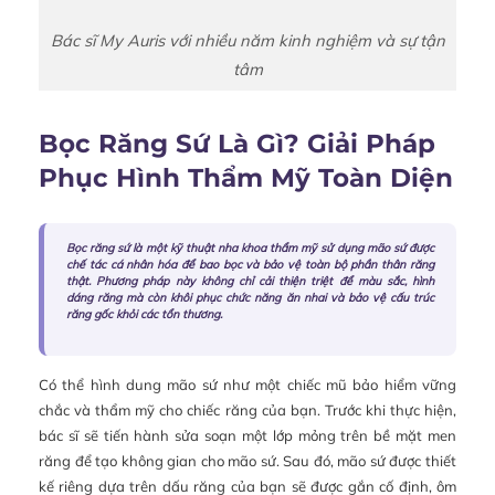
Bác sĩ My Auris với nhiều năm kinh nghiệm và sự tận
tâm
Bọc Răng Sứ Là Gì? Giải Pháp
Phục Hình Thẩm Mỹ Toàn Diện
Bọc răng sứ là một kỹ thuật nha khoa thẩm mỹ sử dụng mão sứ được
chế tác cá nhân hóa để bao bọc và bảo vệ toàn bộ phần thân răng
thật. Phương pháp này không chỉ cải thiện triệt để màu sắc, hình
dáng răng mà còn khôi phục chức năng ăn nhai và bảo vệ cấu trúc
răng gốc khỏi các tổn thương.
Có thể hình dung mão sứ như một chiếc mũ bảo hiểm vững
chắc và thẩm mỹ cho chiếc răng của bạn. Trước khi thực hiện,
bác sĩ sẽ tiến hành sửa soạn một lớp mỏng trên bề mặt men
răng để tạo không gian cho mão sứ. Sau đó, mão sứ được thiết
kế riêng dựa trên dấu răng của bạn sẽ được gắn cố định, ôm