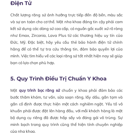
Điện Tử
Chất lượng răng sứ ảnh hưởng trực tiếp đến độ bền, màu sắc
và sự an toàn cho cơ thể. Một nha khoa đáng tin cậy phải cam
kết sử dụng các dòng sứ cao cấp, có nguồn gốc xuất xứ rõ ràng
như Emax, Zirconia, Lava Plus từ các thương hiệu uy tín của
Đức, Mỹ. Đặc biệt, hãy yêu cầu thẻ bảo hành điện tử chính
hãng để có thể tự tra cứu thông tin, đảm bảo quyền lợi của
mình. Việc tìm hiểu về các loại răng sứ tốt nhất hiện nay sẽ giúp
bạn có lựa chọn phù hợp.
5. Quy Trình Điều Trị Chuẩn Y Khoa
Một
quy trình bọc răng sứ
chuẩn y khoa phải đảm bảo các
bước thăm khám, tư vấn, sửa soạn răng, lấy dấu, gắn tạm và
gắn cố định được thực hiện một cách nghiêm ngặt. Yếu tố vô
khuẩn phải được đặt lên hàng đầu, với mỗi khách hàng là một
bộ dụng cụ riêng đã được hấp sấy và đóng gói vô trùng. Sự
minh bạch trong quy trình cũng thể hiện tính chuyên nghiệp
của nha khoa.