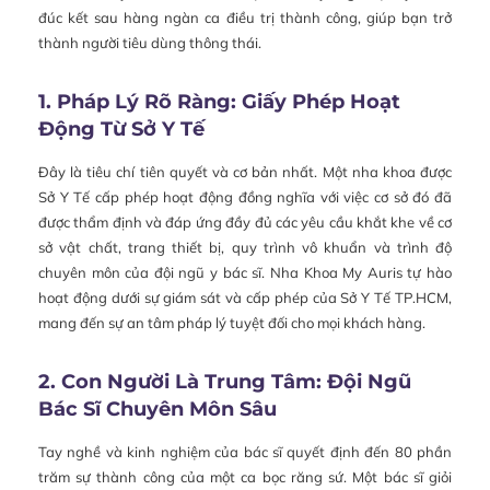
đúc kết sau hàng ngàn ca điều trị thành công, giúp bạn trở
thành người tiêu dùng thông thái.
1. Pháp Lý Rõ Ràng: Giấy Phép Hoạt
Động Từ Sở Y Tế
Đây là tiêu chí tiên quyết và cơ bản nhất. Một nha khoa được
Sở Y Tế cấp phép hoạt động đồng nghĩa với việc cơ sở đó đã
được thẩm định và đáp ứng đầy đủ các yêu cầu khắt khe về cơ
sở vật chất, trang thiết bị, quy trình vô khuẩn và trình độ
chuyên môn của đội ngũ y bác sĩ. Nha Khoa My Auris tự hào
hoạt động dưới sự giám sát và cấp phép của Sở Y Tế TP.HCM,
mang đến sự an tâm pháp lý tuyệt đối cho mọi khách hàng.
2. Con Người Là Trung Tâm: Đội Ngũ
Bác Sĩ Chuyên Môn Sâu
Tay nghề và kinh nghiệm của bác sĩ quyết định đến 80 phần
trăm sự thành công của một ca bọc răng sứ. Một bác sĩ giỏi