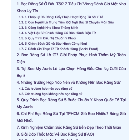
1.
Bọc Răng Sứ Ở Đâu Tốt? 7 Tiêu Chí Vàng Đánh Giá Một Nha
Khoa Uy Tín
1.1.
1. Pháp Lý Rõ Ràng: Giấy Phép Hoạt Động Từ Sở Y Tế
1.2.
2. Con Người Là Trung Tâm: Đội Ngũ Bác Sĩ Chuyên Môn Sâu
1.3.
3. Công Nghệ Nha Khoa Thông Minh
1.4.
4. Vật Liệu Sứ Chính Hãng Có Bảo Hành Điện Tử
1.5.
5. Quy Trình Điều Trị Chuẩn Y Khoa
1.6.
6. Chính Sách Giá và Bảo Hành Công Khai
1.7.
7. Đánh Giá Thực Tế Từ Khách Hàng (Social Proof)
2.
Bọc Răng Sứ Là Gì? Giải Pháp Phục Hình Thẩm Mỹ Toàn
Diện
3.
Tại Sao My Auris Là Lựa Chọn Hàng Đầu Cho Nụ Cười Của
Bạn?
4.
Những Trường Hợp Nào Nên và Không Nên Bọc Răng Sứ?
4.1.
Các trường hợp nên bọc răng sứ
4.2.
Các trường hợp không nên bọc răng sứ
5.
Quy Trình Bọc Răng Sứ 5 Bước Chuẩn Y Khoa Quốc Tế Tại
My Auris
6.
Chi Phí Bọc Răng Sứ Tại TPHCM Giá Bao Nhiêu? Bảng Giá
Mới Nhất
7.
Kinh Nghiệm Chăm Sóc Răng Sứ Bền Đẹp Theo Thời Gian
8.
Giải Đáp Thắc Mắc Về Bọc Răng Sứ (FAQ)