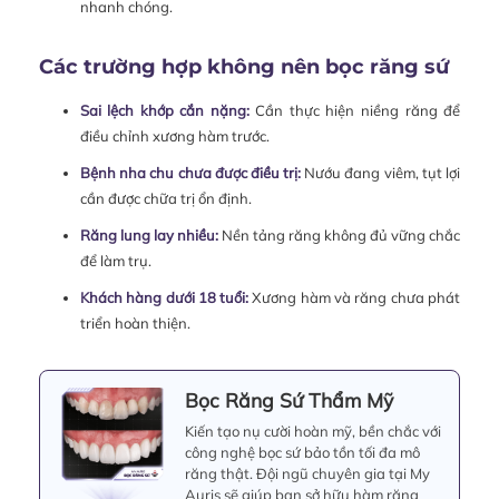
nhanh chóng.
Các trường hợp không nên bọc răng sứ
Sai lệch khớp cắn nặng:
Cần thực hiện niềng răng để
điều chỉnh xương hàm trước.
Bệnh nha chu chưa được điều trị:
Nướu đang viêm, tụt lợi
cần được chữa trị ổn định.
Răng lung lay nhiều:
Nền tảng răng không đủ vững chắc
để làm trụ.
Khách hàng dưới 18 tuổi:
Xương hàm và răng chưa phát
triển hoàn thiện.
Bọc Răng Sứ Thẩm Mỹ
Kiến tạo nụ cười hoàn mỹ, bền chắc với
công nghệ bọc sứ bảo tồn tối đa mô
răng thật. Đội ngũ chuyên gia tại My
Auris sẽ giúp bạn sở hữu hàm răng