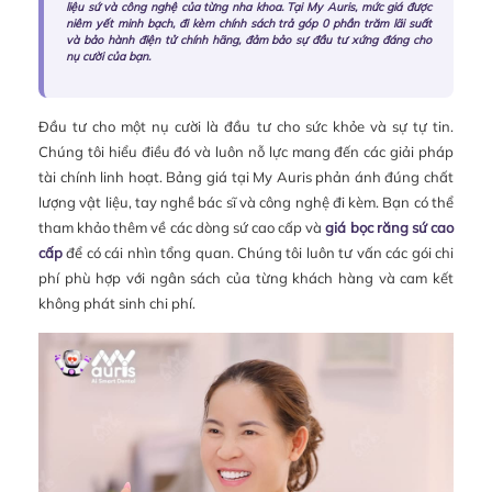
liệu sứ và công nghệ của từng nha khoa. Tại My Auris, mức giá được
niêm yết minh bạch, đi kèm chính sách trả góp 0 phần trăm lãi suất
và bảo hành điện tử chính hãng, đảm bảo sự đầu tư xứng đáng cho
nụ cười của bạn.
Đầu tư cho một nụ cười là đầu tư cho sức khỏe và sự tự tin.
Chúng tôi hiểu điều đó và luôn nỗ lực mang đến các giải pháp
tài chính linh hoạt. Bảng giá tại My Auris phản ánh đúng chất
lượng vật liệu, tay nghề bác sĩ và công nghệ đi kèm. Bạn có thể
tham khảo thêm về các dòng sứ cao cấp và
giá bọc răng sứ cao
cấp
để có cái nhìn tổng quan. Chúng tôi luôn tư vấn các gói chi
phí phù hợp với ngân sách của từng khách hàng và cam kết
không phát sinh chi phí.