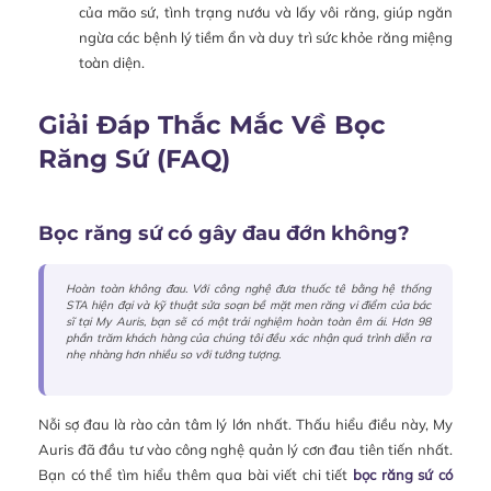
của mão sứ, tình trạng nướu và lấy vôi răng, giúp ngăn
ngừa các bệnh lý tiềm ẩn và duy trì sức khỏe răng miệng
toàn diện.
Giải Đáp Thắc Mắc Về Bọc
Răng Sứ (FAQ)
Bọc răng sứ có gây đau đớn không?
Hoàn toàn không đau. Với công nghệ đưa thuốc tê bằng hệ thống
STA hiện đại và kỹ thuật sửa soạn bề mặt men răng vi điểm của bác
sĩ tại My Auris, bạn sẽ có một trải nghiệm hoàn toàn êm ái. Hơn 98
phần trăm khách hàng của chúng tôi đều xác nhận quá trình diễn ra
nhẹ nhàng hơn nhiều so với tưởng tượng.
Nỗi sợ đau là rào cản tâm lý lớn nhất. Thấu hiểu điều này, My
Auris đã đầu tư vào công nghệ quản lý cơn đau tiên tiến nhất.
Bạn có thể tìm hiểu thêm qua bài viết chi tiết
bọc răng sứ có