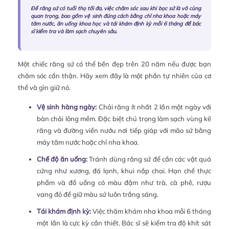
Để răng sứ có tuổi thọ tối đa, việc chăm sóc sau khi bọc sứ là vô cùng
quan trọng, bao gồm vệ sinh đúng cách bằng chỉ nha khoa hoặc máy
tăm nước, ăn uống khoa học và tái khám định kỳ mỗi 6 tháng để bác
sĩ kiểm tra và làm sạch chuyên sâu.
Một chiếc răng sứ có thể bền đẹp trên 20 năm nếu được bạn
chăm sóc cẩn thận. Hãy xem đây là một phần tự nhiên của cơ
thể và gìn giữ nó.
Vệ sinh hàng ngày:
Chải răng ít nhất 2 lần một ngày với
bàn chải lông mềm. Đặc biệt chú trọng làm sạch vùng kẽ
răng và đường viền nướu nơi tiếp giáp với mão sứ bằng
máy tăm nước hoặc chỉ nha khoa.
Chế độ ăn uống:
Tránh dùng răng sứ để cắn các vật quá
cứng như xương, đá lạnh, khui nắp chai. Hạn chế thực
phẩm và đồ uống có màu đậm như trà, cà phê, rượu
vang đỏ để giữ màu sứ luôn trắng sáng.
Tái khám định kỳ:
Việc thăm khám nha khoa mỗi 6 tháng
một lần là cực kỳ cần thiết. Bác sĩ sẽ kiểm tra độ khít sát