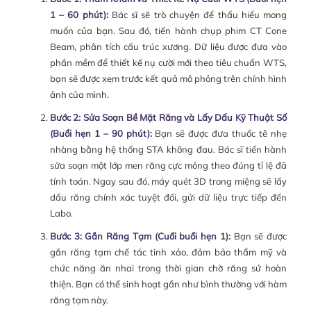
1 – 60 phút):
Bác sĩ sẽ trò chuyện để thấu hiểu mong
muốn của bạn. Sau đó, tiến hành chụp phim CT Cone
Beam, phân tích cấu trúc xương. Dữ liệu được đưa vào
phần mềm để thiết kế nụ cười mới theo tiêu chuẩn WTS,
bạn sẽ được xem trước kết quả mô phỏng trên chính hình
ảnh của mình.
Bước 2: Sửa Soạn Bề Mặt Răng và Lấy Dấu Kỹ Thuật Số
(Buổi hẹn 1 – 90 phút):
Bạn sẽ được đưa thuốc tê nhẹ
nhàng bằng hệ thống STA không đau. Bác sĩ tiến hành
sửa soạn một lớp men răng cực mỏng theo đúng tỉ lệ đã
tính toán. Ngay sau đó, máy quét 3D trong miệng sẽ lấy
dấu răng chính xác tuyệt đối, gửi dữ liệu trực tiếp đến
Labo.
Bước 3: Gắn Răng Tạm (Cuối buổi hẹn 1):
Bạn sẽ được
gắn răng tạm chế tác tinh xảo, đảm bảo thẩm mỹ và
chức năng ăn nhai trong thời gian chờ răng sứ hoàn
thiện. Bạn có thể sinh hoạt gần như bình thường với hàm
răng tạm này.