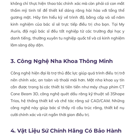
không chỉ thực hiện thao tác chính xác mà còn phải có con mắt
thẩm mỹ tinh tế để thiết kế dáng răng hài hòa với tổng thể
gương mặt. Hãy tìm hiểu kỹ về trình độ, bằng cấp và số năm
kinh nghiệm của bác sĩ sẽ trực tiếp điều trị cho bạn. Tại My
Auris, đội ngũ bác sĩ đều tốt nghiệp từ các trường đại học y
danh tiếng, thường xuyên tu nghiệp quốc tế và có kinh nghiệm
lâm sàng dày dặn.
3. Công Nghệ Nha Khoa Thông Minh
Công nghệ hiện đại là trợ thủ đắc lực giúp quá trình điều trị trở
nên chính xác, an toàn và thoải mái hơn. Một nha khoa uy tín
cần được trang bị các thiết bị tiên tiến như máy chụp phim CT
Cone Beam 3D, công nghệ quét dấu răng kỹ thuật số 3Shape
Trios, hệ thống thiết kế và chế tác răng sứ CAD/CAM. Những
công nghệ này giúp bác sĩ thấy rõ cấu trúc răng, thiết kế nụ
cười chính xác và rút ngắn thời gian điều trị.
4. Vật Liệu Sứ Chính Hãng Có Bảo Hành