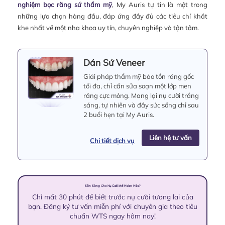
nghiệm bọc răng sứ thẩm mỹ
, My Auris tự tin là một trong
những lựa chọn hàng đầu, đáp ứng đầy đủ các tiêu chí khắt
khe nhất về một nha khoa uy tín, chuyên nghiệp và tận tâm.
Dán Sứ Veneer
Giải pháp thẩm mỹ bảo tồn răng gốc
tối đa, chỉ cần sửa soạn một lớp men
răng cực mỏng. Mang lại nụ cười trắng
sáng, tự nhiên và đầy sức sống chỉ sau
2 buổi hẹn tại My Auris.
Liên hệ tư vấn
Chi tiết dịch vụ
Sẵn Sàng Cho Nụ Cười Mới Hoàn Hảo?
Chỉ mất 30 phút để biết trước nụ cười tương lai của
bạn. Đăng ký tư vấn miễn phí với chuyên gia theo tiêu
chuẩn WTS ngay hôm nay!