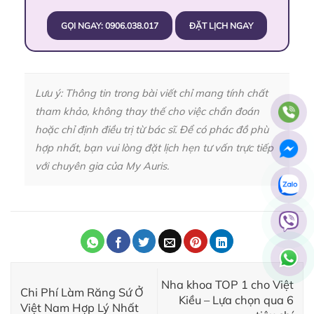
GỌI NGAY: 0906.038.017
ĐẶT LỊCH NGAY
Lưu ý: Thông tin trong bài viết chỉ mang tính chất
tham khảo, không thay thế cho việc chẩn đoán
hoặc chỉ định điều trị từ bác sĩ. Để có phác đồ phù
hợp nhất, bạn vui lòng đặt lịch hẹn tư vấn trực tiếp
với chuyên gia của My Auris.
Nha khoa TOP 1 cho Việt
Chi Phí Làm Răng Sứ Ở
Kiều – Lựa chọn qua 6
Việt Nam Hợp Lý Nhất