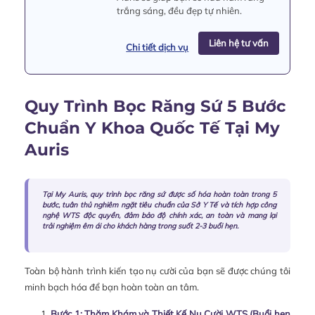
trắng sáng, đều đẹp tự nhiên.
Liên hệ tư vấn
Chi tiết dịch vụ
Quy Trình Bọc Răng Sứ 5 Bước
Chuẩn Y Khoa Quốc Tế Tại My
Auris
Tại My Auris, quy trình bọc răng sứ được số hóa hoàn toàn trong 5
bước, tuân thủ nghiêm ngặt tiêu chuẩn của Sở Y Tế và tích hợp công
nghệ WTS độc quyền, đảm bảo độ chính xác, an toàn và mang lại
trải nghiệm êm ái cho khách hàng trong suốt 2-3 buổi hẹn.
Toàn bộ hành trình kiến tạo nụ cười của bạn sẽ được chúng tôi
minh bạch hóa để bạn hoàn toàn an tâm.
Bước 1: Thăm Khám và Thiết Kế Nụ Cười WTS (Buổi hẹn