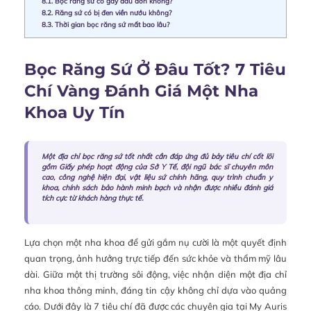
8.1.
Bọc răng sứ có gây đau đớn không?
8.2.
Răng sứ có bị đen viền nướu không?
8.3.
Thời gian bọc răng sứ mất bao lâu?
Bọc Răng Sứ Ở Đâu Tốt? 7 Tiêu
Chí Vàng Đánh Giá Một Nha
Khoa Uy Tín
Một địa chỉ bọc răng sứ tốt nhất cần đáp ứng đủ bảy tiêu chí cốt lõi
gồm Giấy phép hoạt động của Sở Y Tế, đội ngũ bác sĩ chuyên môn
cao, công nghệ hiện đại, vật liệu sứ chính hãng, quy trình chuẩn y
khoa, chính sách bảo hành minh bạch và nhận được nhiều đánh giá
tích cực từ khách hàng thực tế.
Lựa chọn một nha khoa để gửi gắm nụ cười là một quyết định
quan trọng, ảnh hưởng trực tiếp đến sức khỏe và thẩm mỹ lâu
dài. Giữa một thị trường sôi động, việc nhận diện một địa chỉ
nha khoa thông minh, đáng tin cậy không chỉ dựa vào quảng
cáo. Dưới đây là 7 tiêu chí đã được các chuyên gia tại My Auris