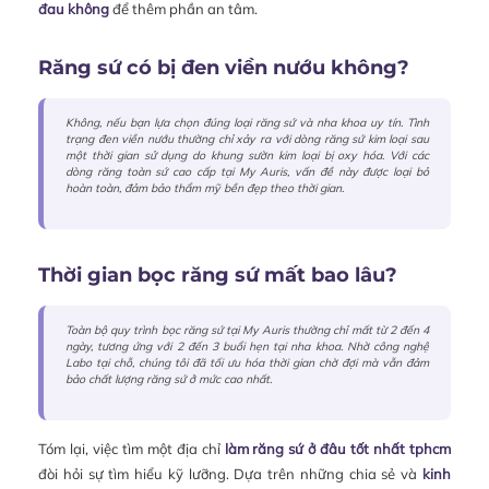
đau không
để thêm phần an tâm.
Răng sứ có bị đen viền nướu không?
Không, nếu bạn lựa chọn đúng loại răng sứ và nha khoa uy tín. Tình
trạng đen viền nướu thường chỉ xảy ra với dòng răng sứ kim loại sau
một thời gian sử dụng do khung sườn kim loại bị oxy hóa. Với các
dòng răng toàn sứ cao cấp tại My Auris, vấn đề này được loại bỏ
hoàn toàn, đảm bảo thẩm mỹ bền đẹp theo thời gian.
Thời gian bọc răng sứ mất bao lâu?
Toàn bộ quy trình bọc răng sứ tại My Auris thường chỉ mất từ 2 đến 4
ngày, tương ứng với 2 đến 3 buổi hẹn tại nha khoa. Nhờ công nghệ
Labo tại chỗ, chúng tôi đã tối ưu hóa thời gian chờ đợi mà vẫn đảm
bảo chất lượng răng sứ ở mức cao nhất.
Tóm lại, việc tìm một địa chỉ
làm răng sứ ở đâu tốt nhất tphcm
đòi hỏi sự tìm hiểu kỹ lưỡng. Dựa trên những chia sẻ và
kinh