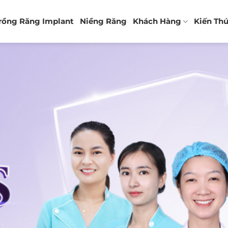
rồng Răng Implant
Niềng Răng
Khách Hàng
Kiến Th
RỮ THẺ:
DỤNG CỤ NIỀNG RĂNG TẠI NHÀ T