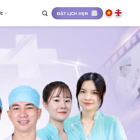
ức
ĐẶT LỊCH HẸN
RAINER