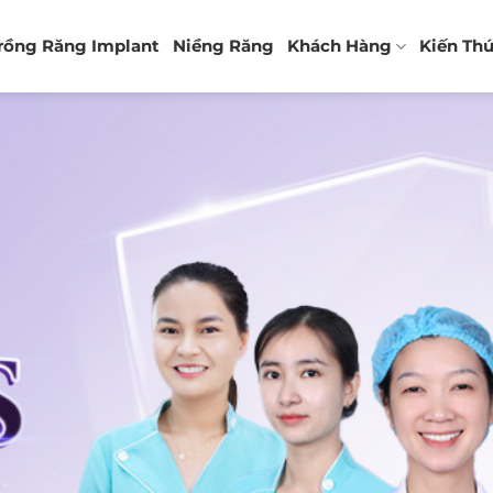
rồng Răng Implant
Niềng Răng
Khách Hàng
Kiến Th
LƯU TRỮ THẺ:
ĐAU RUỘT THỪA BÊN NÀO