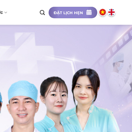
ức
ĐẶT LỊCH HẸN