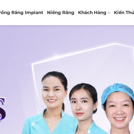
rồng Răng Implant
Niềng Răng
Khách Hàng
Kiến Th
LƯU TRỮ THẺ:
BỌC RĂNG SỨ THẨM MỸ