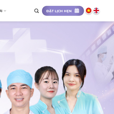
ức
ĐẶT LỊCH HẸN